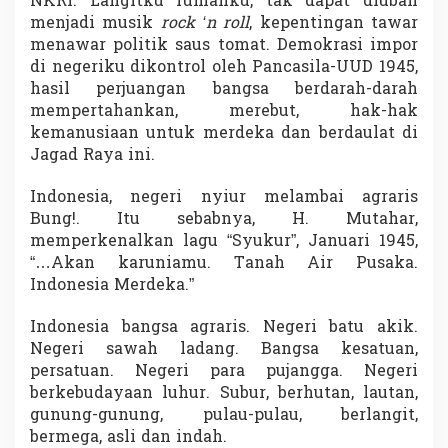
NKRI. Langitku rumahku, tak dapat diubah
menjadi musik
rock ‘n roll
, kepentingan tawar
menawar politik saus tomat. Demokrasi impor
di negeriku dikontrol oleh Pancasila-UUD 1945,
hasil perjuangan bangsa berdarah-darah
mempertahankan, merebut, hak-hak
kemanusiaan untuk merdeka dan berdaulat di
Jagad Raya ini.
Indonesia, negeri nyiur melambai agraris
Bung!. Itu sebabnya, H. Mutahar,
memperkenalkan lagu “Syukur”, Januari 1945,
“…Akan karuniamu. Tanah Air Pusaka.
Indonesia Merdeka.”
Indonesia bangsa agraris. Negeri batu akik.
Negeri sawah ladang. Bangsa kesatuan,
persatuan. Negeri para pujangga. Negeri
berkebudayaan luhur. Subur, berhutan, lautan,
gunung-gunung, pulau-pulau, berlangit,
bermega, asli dan indah.