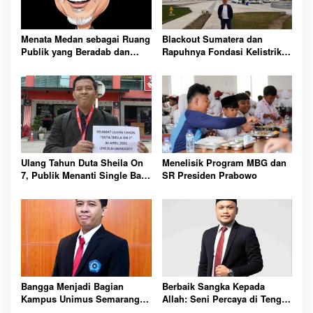
Menata Medan sebagai Ruang
Blackout Sumatera dan
Publik yang Beradab dan
Rapuhnya Fondasi Kelistrikan
Multikultural
Nasional
Ulang Tahun Duta Sheila On
Menelisik Program MBG dan
7, Publik Menanti Single Baru
SR Presiden Prabowo
dan Keteladanan Inspiratif
Bangga Menjadi Bagian
Berbaik Sangka Kepada
Kampus Unimus Semarang:
Allah: Seni Percaya di Tengah
26 Tahun dan Visi Mendunia
Luka