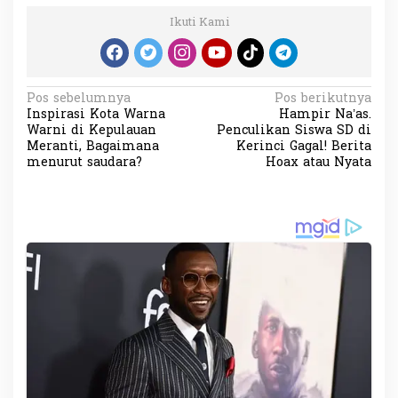
Ikuti Kami
N
Pos sebelumnya
Pos berikutnya
Inspirasi Kota Warna
Hampir Na’as.
a
Warni di Kepulauan
Penculikan Siswa SD di
v
Meranti, Bagaimana
Kerinci Gagal! Berita
menurut saudara?
Hoax atau Nyata
i
g
a
s
i
p
o
s