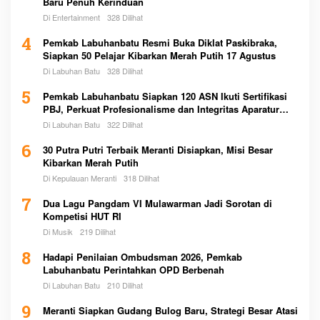
Baru Penuh Kerinduan
Di Entertainment
328 Dilihat
4
Pemkab Labuhanbatu Resmi Buka Diklat Paskibraka,
Siapkan 50 Pelajar Kibarkan Merah Putih 17 Agustus
Di Labuhan Batu
328 Dilihat
5
Pemkab Labuhanbatu Siapkan 120 ASN Ikuti Sertifikasi
PBJ, Perkuat Profesionalisme dan Integritas Aparatur
Pemerintah
Di Labuhan Batu
322 Dilihat
6
30 Putra Putri Terbaik Meranti Disiapkan, Misi Besar
Kibarkan Merah Putih
Di Kepulauan Meranti
318 Dilihat
7
Dua Lagu Pangdam VI Mulawarman Jadi Sorotan di
Kompetisi HUT RI
Di Musik
219 Dilihat
8
Hadapi Penilaian Ombudsman 2026, Pemkab
Labuhanbatu Perintahkan OPD Berbenah
Di Labuhan Batu
210 Dilihat
9
Meranti Siapkan Gudang Bulog Baru, Strategi Besar Atasi