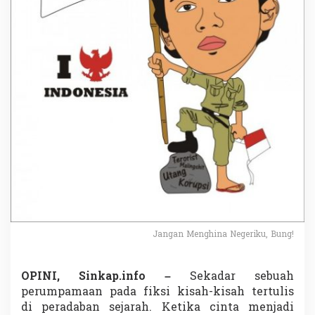
r
i
k
u
,
B
u
n
g
!
Jangan Menghina Negeriku, Bung!
OPINI, Sinkap.info –
Sekadar sebuah
perumpamaan pada fiksi kisah-kisah tertulis
di peradaban sejarah. Ketika cinta menjadi