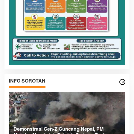
INFO SOROTAN
Demonstrasi Gen-Z Guncang Nepal, PM
M