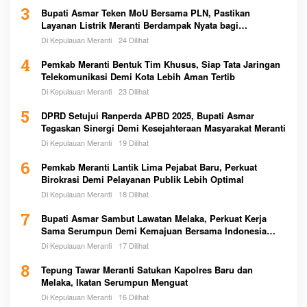
3
Bupati Asmar Teken MoU Bersama PLN, Pastikan
Layanan Listrik Meranti Berdampak Nyata bagi
Masyarakat
Di Kepulauan Meranti
24 Dilihat
4
Pemkab Meranti Bentuk Tim Khusus, Siap Tata Jaringan
Telekomunikasi Demi Kota Lebih Aman Tertib
Di Kepulauan Meranti
23 Dilihat
5
DPRD Setujui Ranperda APBD 2025, Bupati Asmar
Tegaskan Sinergi Demi Kesejahteraan Masyarakat Meranti
Di Kepulauan Meranti
19 Dilihat
6
Pemkab Meranti Lantik Lima Pejabat Baru, Perkuat
Birokrasi Demi Pelayanan Publik Lebih Optimal
Di Kepulauan Meranti
18 Dilihat
7
Bupati Asmar Sambut Lawatan Melaka, Perkuat Kerja
Sama Serumpun Demi Kemajuan Bersama Indonesia
Malaysia
Di Kepulauan Meranti
17 Dilihat
8
Tepung Tawar Meranti Satukan Kapolres Baru dan
Melaka, Ikatan Serumpun Menguat
Di Kepulauan Meranti
16 Dilihat