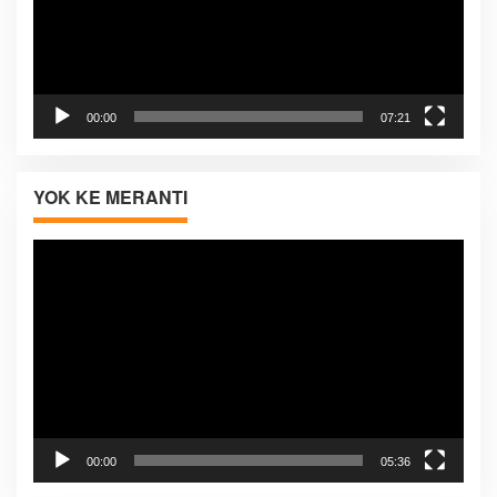
00:00
07:21
YOK KE MERANTI
Pemutar
Video
00:00
05:36