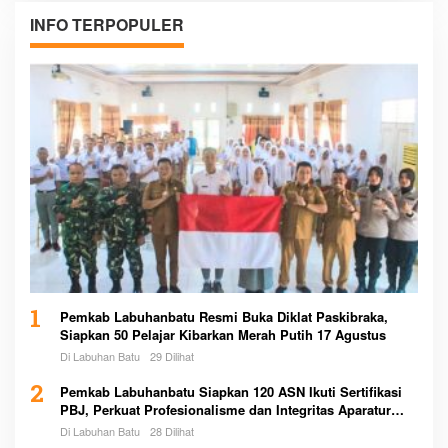
INFO TERPOPULER
1
Pemkab Labuhanbatu Resmi Buka Diklat Paskibraka,
Siapkan 50 Pelajar Kibarkan Merah Putih 17 Agustus
Di Labuhan Batu
29 Dilihat
2
Pemkab Labuhanbatu Siapkan 120 ASN Ikuti Sertifikasi
PBJ, Perkuat Profesionalisme dan Integritas Aparatur
Pemerintah
Di Labuhan Batu
28 Dilihat