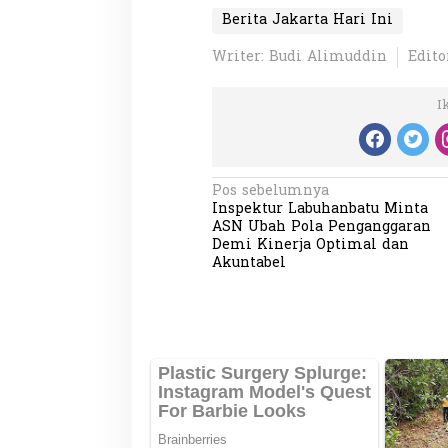
Berita Jakarta Hari Ini
Writer: Budi Alimuddin
Edito
I
N
Pos sebelumnya
Inspektur Labuhanbatu Minta
a
ASN Ubah Pola Penganggaran
v
Demi Kinerja Optimal dan
Akuntabel
i
g
a
s
i
p