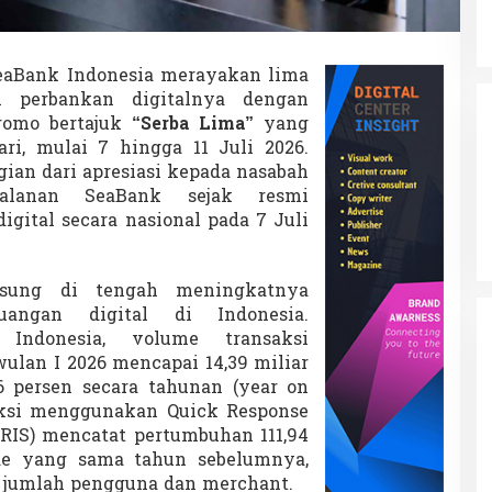
eaBank Indonesia merayakan lima
si perbankan digitalnya dengan
romo bertajuk
“Serba Lima”
yang
ri, mulai 7 hingga 11 Juli 2026.
gian dari apresiasi kepada nasabah
jalanan SeaBank sejak resmi
igital secara nasional pada 7 Juli
ngsung di tengah meningkatnya
angan digital di Indonesia.
Indonesia, volume transaksi
wulan I 2026 mencapai 14,39 miliar
6 persen secara tahunan (year on
saksi menggunakan Quick Response
QRIS) mencatat pertumbuhan 111,94
de yang sama tahun sebelumnya,
 jumlah pengguna dan merchant.