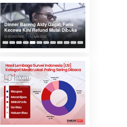
Dinner Bareng Aldy Gagal, Fans
Meranti Incar Kon
Kecewa Kini Refund Mulai Dibuka
Kepri, Bupati A
Di SOROTAN
|
12 Mei 2025
Di SOROTAN
|
6 Mei 2