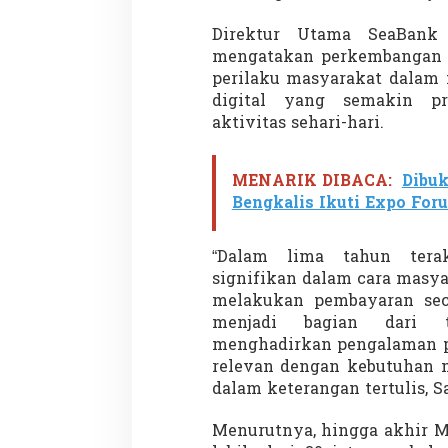
s
a
Direktur Utama SeaBank 
b
mengatakan perkembangan 
a
perilaku masyarakat dalam
h
I
digital yang semakin pr
n
aktivitas sehari-hari.
d
o
n
MENARIK DIBACA:
Dibuk
e
Bengkalis Ikuti Expo For
s
i
a
“Dalam lima tahun tera
D
i
signifikan dalam cara masya
g
melakukan pembayaran seca
i
menjadi bagian dari t
t
menghadirkan pengalaman p
a
relevan dengan kebutuhan m
l
dalam keterangan tertulis, Sa
Menurutnya, hingga akhir M