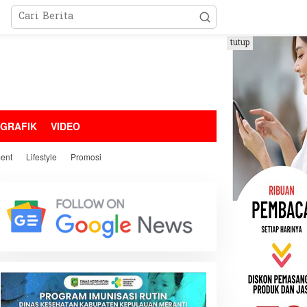
tutup
OGRAFIK
VIDEO
ment
Lifestyle
Promosi