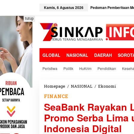
L
e
Kamis, 6 Agustus 2026
Pedoman Pemberitaan Me
w
a
tutup
t
i
k
e
k
o
GLOBAL
NASIONAL
DAERAH
SOROT
n
t
e
Peristiwa
Politik
HuKrim
Pendidikan
Keseha
n
Homepage
/
NASIONAL
/
Ekonomi
S
e
FINANCE
a
SeaBank Rayakan L
B
a
Promo Serba Lima 
n
k
Indonesia Digital
R
a