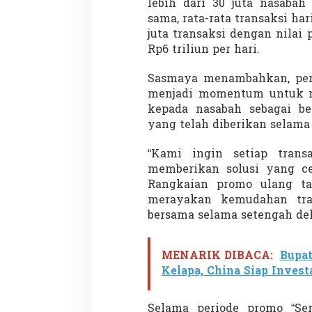
lebih dari 30 juta nasabah
sama, rata-rata transaksi har
juta transaksi dengan nilai 
Rp6 triliun per hari.
Demonstrasi Gen-Z Guncang
Menteri Nusron: 
Nepal, PM Mundur Mendadak
Cegah Konflik da
Sasmaya menambahkan, peri
Setelah Gedung Parlemen Dibakar
Penataan Ruang
Di GLOBAL, SOROTAN
|
12 September 2025
Di NASIONAL, SOROTAN
menjadi momentum untuk m
kepada nasabah sebagai be
yang telah diberikan selama 
“Kami ingin setiap trans
memberikan solusi yang ce
Rangkaian promo ulang ta
merayakan kemudahan tra
bersama selama setengah dek
MENARIK DIBACA:
Bupat
Kelapa, China Siap Invest
Selama periode promo “Se