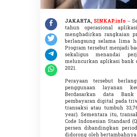
o
m
o
S
JAKARTA,
SINKAP.info
– S
e
tahun operasional aplika
r
menghadirkan rangkaian p
b
a
berlangsung selama lima ha
L
Program tersebut menjadi ba
i
sekaligus menandai per
m
meluncurkan aplikasi bank d
a
u
2021.
n
t
Perayaan tersebut berla
u
penggunaan layanan keu
k
Berdasarkan data Bank 
J
u
pembayaran digital pada tri
t
transaksi atau tumbuh 33,7
a
year). Sementara itu, tran
a
Code Indonesian Standard (
n
persen dibandingkan perio
N
a
didorong oleh bertambahnya