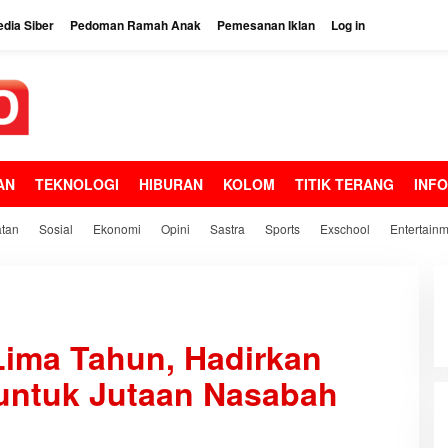
dia Siber
Pedoman Ramah Anak
Pemesanan Iklan
Log in
AN
TEKNOLOGI
HIBURAN
KOLOM
TITIK TERANG
INF
tan
Sosial
Ekonomi
Opini
Sastra
Sports
Exschool
Entertain
ima Tahun, Hadirkan
untuk Jutaan Nasabah