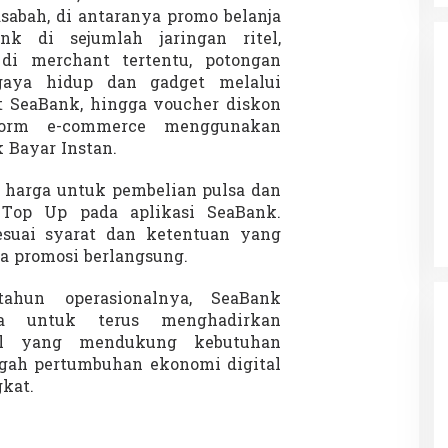
sabah, di antaranya promo belanja
k di sejumlah jaringan ritel,
di merchant tertentu, potongan
gaya hidup dan gadget melalui
 SeaBank, hingga voucher diskon
tform e-commerce menggunakan
Bayar Instan.
da dalam
Eksplore Meranti – Yok ke Meranti
a Internasional
Di Budaya, NASIONAL, VIDEO, Wisata
|
13 Januari
an harga untuk pembelian pulsa dan
ng
Januari 2024
2024
Top Up pada aplikasi SeaBank.
esuai syarat dan ketentuan yang
a promosi berlangsung.
ahun operasionalnya, SeaBank
a untuk terus menghadirkan
tal yang mendukung kebutuhan
ngah pertumbuhan ekonomi digital
kat.