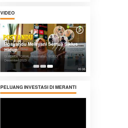
VIDEO
Posyandu Melayani Semua Siklus
Hidup
Di ADVERTORIAL, Kesehatan, VIDEO
|
27
Desember 2023
05:08
PELUANG INVESTASI DI MERANTI
Pemutar
Video