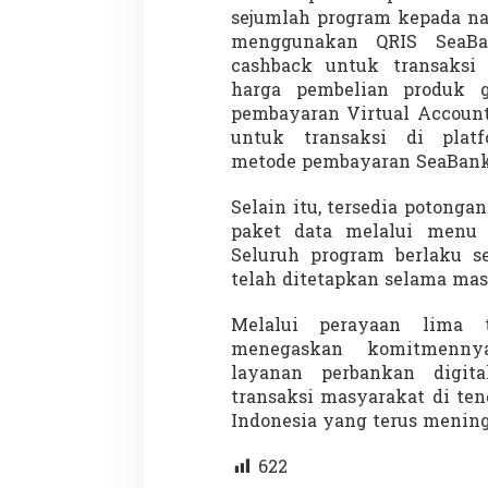
sejumlah program kepada na
menggunakan QRIS SeaBan
cashback untuk transaksi 
harga pembelian produk 
pembayaran Virtual Account
untuk transaksi di pla
metode pembayaran SeaBank 
Partisipasi Pemu
Pelayanan Sukarel
Selain itu, tersedia potong
Diadakan di Nanji
Di GLOBAL, VIDEO
|
18 
paket data melalui menu 
Seluruh program berlaku s
telah ditetapkan selama mas
Melalui perayaan lima t
menegaskan komitmenny
layanan perbankan digi
transaksi masyarakat di te
Indonesia yang terus mening
622