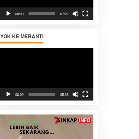
00:00
07:21
YOK KE MERANTI
Pemutar
Video
00:00
05:36