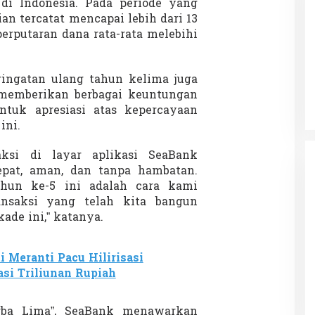
 di Indonesia. Pada periode yang
ian tercatat mencapai lebih dari 13
perputaran dana rata-rata melebihi
Patok Batas Tanah
Rekognisi Sejarah Kerajaan Siak
n Dukung
dan Harapan Daerah Istimewa Riau
ngatan ulang tahun kelima juga
|
8 Agustus 2025
Di KOLOM, Opini, SOROTAN
|
16 Juni 2025
emberikan berbagai keuntungan
ntuk apresiasi atas kepercayaan
ini.
aksi di layar aplikasi SeaBank
pat, aman, dan tanpa hambatan.
hun ke-5 ini adalah cara kami
nsaksi yang telah kita bangun
ade ini,” katanya.
i Meranti Pacu Hilirisasi
asi Triliunan Rupiah
rba Lima”, SeaBank menawarkan