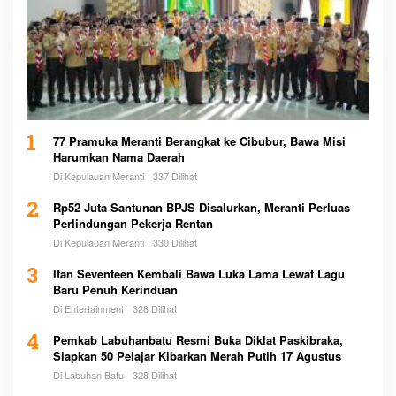
1
77 Pramuka Meranti Berangkat ke Cibubur, Bawa Misi
Harumkan Nama Daerah
Di Kepulauan Meranti
337 Dilihat
2
Rp52 Juta Santunan BPJS Disalurkan, Meranti Perluas
Perlindungan Pekerja Rentan
Di Kepulauan Meranti
330 Dilihat
3
Ifan Seventeen Kembali Bawa Luka Lama Lewat Lagu
Baru Penuh Kerinduan
Di Entertainment
328 Dilihat
4
Pemkab Labuhanbatu Resmi Buka Diklat Paskibraka,
Siapkan 50 Pelajar Kibarkan Merah Putih 17 Agustus
Di Labuhan Batu
328 Dilihat