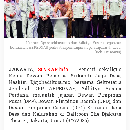
u
m
o
L
a
n
t
i
Hashim Djojohadikusumo dan Adhitya Yusma tegaskan
k
komitmen ABPEDNAS perkuat kepemimpinan perempuan di desa.
S
(Dok. Istimewa)
r
i
k
JAKARTA,
SINKAP.info
– Pendiri sekaligus
a
Ketua Dewan Pembina Srikandi Jaga Desa,
n
d
Hashim Djojohadikusumo, bersama Sekretaris
i
Jenderal DPP ABPEDNAS, Adhitya Yusma
J
Perdana, melantik jajaran Dewan Pimpinan
a
Pusat (DPP), Dewan Pimpinan Daerah (DPD), dan
g
a
Dewan Pimpinan Cabang (DPC) Srikandi Jaga
D
Desa dan Kelurahan di Ballroom The Djakarta
e
Theater, Jakarta, Jumat (3/7/2026).
s
a