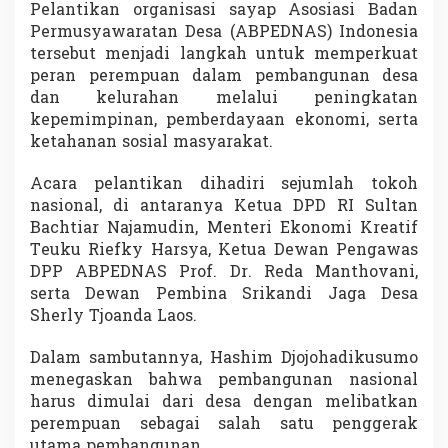
Pelantikan organisasi sayap Asosiasi Badan
,
P
Permusyawaratan Desa (ABPEDNAS) Indonesia
e
tersebut menjadi langkah untuk memperkuat
r
peran perempuan dalam pembangunan desa
k
dan kelurahan melalui peningkatan
u
kepemimpinan, pemberdayaan ekonomi, serta
a
t
ketahanan sosial masyarakat.
K
e
Acara pelantikan dihadiri sejumlah tokoh
p
nasional, di antaranya Ketua DPD RI Sultan
e
Bachtiar Najamudin, Menteri Ekonomi Kreatif
m
i
Teuku Riefky Harsya, Ketua Dewan Pengawas
m
DPP ABPEDNAS Prof. Dr. Reda Manthovani,
p
serta Dewan Pembina Srikandi Jaga Desa
i
Sherly Tjoanda Laos.
n
a
n
Dalam sambutannya, Hashim Djojohadikusumo
P
menegaskan bahwa pembangunan nasional
e
harus dimulai dari desa dengan melibatkan
r
perempuan sebagai salah satu penggerak
e
m
utama pembangunan.