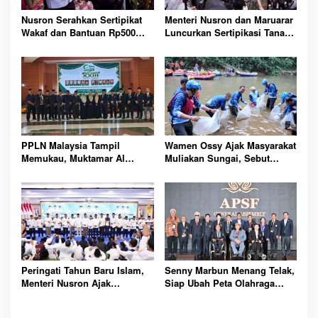
Nusron Serahkan Sertipikat
Menteri Nusron dan Maruarar
Wakaf dan Bantuan Rp500
Luncurkan Sertipikasi Tanah
Juta untuk Masjid Aceh
Gratis bagi Masyarakat
Tamiang Terdampak Bencana
Berpenghasilan Rendah
Seluruh Indonesia
PPLN Malaysia Tampil
Wamen Ossy Ajak Masyarakat
Memukau, Muktamar Al
Muliakan Sungai, Sebut
Washliyah Perkuat Dakwah
Kunci Kemajuan Negara
Internasional dan
Persaudaraan Umat
Peringati Tahun Baru Islam,
Senny Marbun Menang Telak,
Menteri Nusron Ajak
Siap Ubah Peta Olahraga
Masyarakat Hijrah Lebih Baik
Disabilitas ASEAN