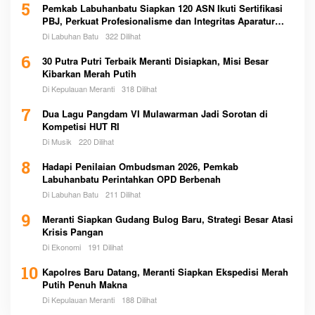
5
Pemkab Labuhanbatu Siapkan 120 ASN Ikuti Sertifikasi
PBJ, Perkuat Profesionalisme dan Integritas Aparatur
Pemerintah
Di Labuhan Batu
322 Dilihat
6
30 Putra Putri Terbaik Meranti Disiapkan, Misi Besar
Kibarkan Merah Putih
Di Kepulauan Meranti
318 Dilihat
7
Dua Lagu Pangdam VI Mulawarman Jadi Sorotan di
Kompetisi HUT RI
Di Musik
220 Dilihat
8
Hadapi Penilaian Ombudsman 2026, Pemkab
Labuhanbatu Perintahkan OPD Berbenah
Di Labuhan Batu
211 Dilihat
9
Meranti Siapkan Gudang Bulog Baru, Strategi Besar Atasi
Krisis Pangan
Di Ekonomi
191 Dilihat
10
Kapolres Baru Datang, Meranti Siapkan Ekspedisi Merah
Putih Penuh Makna
Di Kepulauan Meranti
188 Dilihat