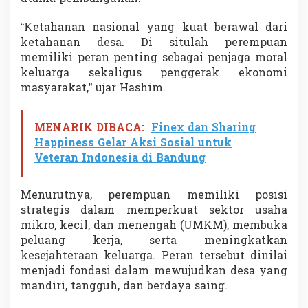
p
u
“Ketahanan nasional yang kuat berawal dari
a
ketahanan desa. Di situlah perempuan
n
memiliki peran penting sebagai penjaga moral
B
a
keluarga sekaligus penggerak ekonomi
n
masyarakat,” ujar Hashim.
g
u
n
MENARIK DIBACA:
Finex dan Sharing
I
Happiness Gelar Aksi Sosial untuk
n
Veteran Indonesia di Bandung
d
o
n
Menurutnya, perempuan memiliki posisi
e
s
strategis dalam memperkuat sektor usaha
i
mikro, kecil, dan menengah (UMKM), membuka
a
peluang kerja, serta meningkatkan
d
kesejahteraan keluarga. Peran tersebut dinilai
a
r
menjadi fondasi dalam mewujudkan desa yang
i
mandiri, tangguh, dan berdaya saing.
D
e