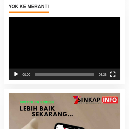
YOK KE MERANTI
Pemutar
Video
00:00
05:36