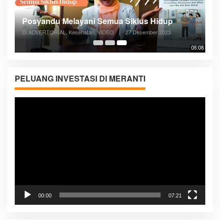
Posyandu Melayani Semua Siklus Hidup
Di ADVERTORIAL, Kesehatan, VIDEO
|
27 Desember 2023
05:08
PELUANG INVESTASI DI MERANTI
Pemutar
Video
00:00
07:21