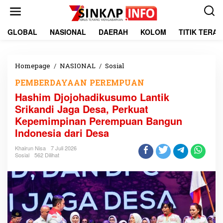
L
e
w
a
GLOBAL
NASIONAL
DAERAH
KOLOM
TITIK TERA
t
i
k
e
Homepage
/
NASIONAL
/
Sosial
H
k
a
PEMBERDAYAAN PEREMPUAN
o
s
n
h
Hashim Djojohadikusumo Lantik
t
i
Srikandi Jaga Desa, Perkuat
e
m
Kepemimpinan Perempuan Bangun
n
D
j
Indonesia dari Desa
o
j
Khairun Nisa
7 Juli 2026
Sosial
562 Dilihat
o
h
a
d
i
k
u
s