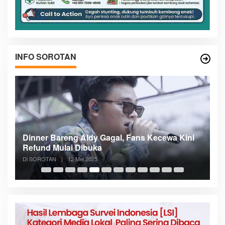
INFO SOROTAN
n
Dinner Bareng Aldy Gagal, Fans Kecewa Kini
Me
Refund Mulai Dibuka
B
Di SOROTAN
|
12 Mei 2025
Di