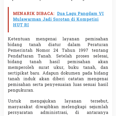
m
a
k
MENARIK DIBACA:
Dua Lagu Pangdam VI
P
Mulawarman Jadi Sorotan di Kompetisi
a
HUT RI
n
d
u
Ketentuan mengenai layanan pemisahan
a
bidang tanah diatur dalam Peraturan
n
Pemerintah Nomor 24 Tahun 1997 tentang
L
e
Pendaftaran Tanah. Setelah proses selesai,
n
bidang tanah hasil pemisahan akan
g
memperoleh surat ukur, buku tanah, dan
k
sertipikat baru. Adapun dokumen pada bidang
a
p
tanah induk akan diberi catatan mengenai
n
pemisahan serta penyesuaian luas sesuai hasil
y
pengukuran.
a
S
Untuk mengajukan layanan tersebut,
e
k
masyarakat diwajibkan melengkapi sejumlah
a
persyaratan administrasi, di antaranya
r