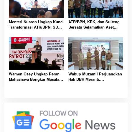
Menteri Nusron Ungkap Kunci
ATR/BPN, KPK, dan Sulteng
Transformasi ATR/BPN: SDM
Bersatu Selamatkan Aset
Harus Layani dengan Hati
Daerah Bernilai Besar
Wamen Ossy Ungkap Peran
Wabup Muzamil Perjuangkan
Mahasiswa Bongkar Masalah
Hak DBH Meranti,
Tanah Kawasan Transmigrasi
Kemendagri Buka Peluang
Penegasan Batas Wilayah
Laut Resmi