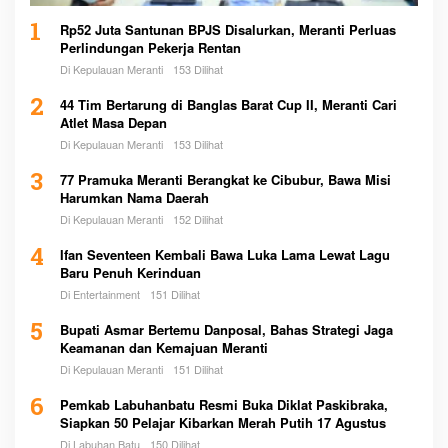
1
Rp52 Juta Santunan BPJS Disalurkan, Meranti Perluas
Perlindungan Pekerja Rentan
Di Kepulauan Meranti
153 Dilihat
2
44 Tim Bertarung di Banglas Barat Cup II, Meranti Cari
Atlet Masa Depan
Di Kepulauan Meranti
153 Dilihat
3
77 Pramuka Meranti Berangkat ke Cibubur, Bawa Misi
Harumkan Nama Daerah
Di Kepulauan Meranti
152 Dilihat
4
Ifan Seventeen Kembali Bawa Luka Lama Lewat Lagu
Baru Penuh Kerinduan
Di Entertainment
151 Dilihat
5
Bupati Asmar Bertemu Danposal, Bahas Strategi Jaga
Keamanan dan Kemajuan Meranti
Di Kepulauan Meranti
151 Dilihat
6
Pemkab Labuhanbatu Resmi Buka Diklat Paskibraka,
Siapkan 50 Pelajar Kibarkan Merah Putih 17 Agustus
Di Labuhan Batu
150 Dilihat