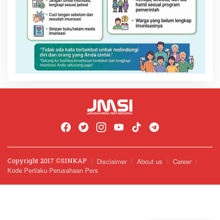
Copyright 2017 ©️SINKAP
Disclaimer
About us
Career
Kode Perilaku Perusahaan Pers