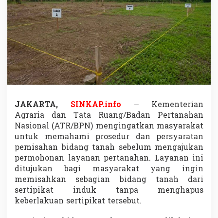
U
n
g
k
a
p
S
y
a
r
a
t
JAKARTA,
SINKAP.info
– Kementerian
d
Agraria dan Tata Ruang/Badan Pertanahan
a
Nasional (ATR/BPN) mengingatkan masyarakat
n
untuk memahami prosedur dan persyaratan
P
r
pemisahan bidang tanah sebelum mengajukan
o
permohonan layanan pertanahan. Layanan ini
s
ditujukan bagi masyarakat yang ingin
e
memisahkan sebagian bidang tanah dari
d
u
sertipikat induk tanpa menghapus
r
keberlakuan sertipikat tersebut.
P
e