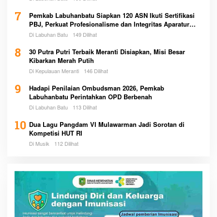
7
Pemkab Labuhanbatu Siapkan 120 ASN Ikuti Sertifikasi
PBJ, Perkuat Profesionalisme dan Integritas Aparatur
Pemerintah
Di Labuhan Batu
149 Dilihat
8
30 Putra Putri Terbaik Meranti Disiapkan, Misi Besar
Kibarkan Merah Putih
Di Kepulauan Meranti
146 Dilihat
9
Hadapi Penilaian Ombudsman 2026, Pemkab
Labuhanbatu Perintahkan OPD Berbenah
Di Labuhan Batu
113 Dilihat
10
Dua Lagu Pangdam VI Mulawarman Jadi Sorotan di
Kompetisi HUT RI
Di Musik
112 Dilihat