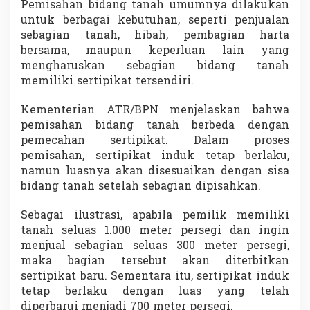
Pemisahan bidang tanah umumnya dilakukan
m
untuk berbagai kebutuhan, seperti penjualan
i
s
sebagian tanah, hibah, pembagian harta
a
bersama, maupun keperluan lain yang
h
mengharuskan sebagian bidang tanah
a
memiliki sertipikat tersendiri.
n
S
e
Kementerian ATR/BPN menjelaskan bahwa
r
pemisahan bidang tanah berbeda dengan
t
pemecahan sertipikat. Dalam proses
i
pemisahan, sertipikat induk tetap berlaku,
p
namun luasnya akan disesuaikan dengan sisa
i
k
bidang tanah setelah sebagian dipisahkan.
a
t
Sebagai ilustrasi, apabila pemilik memiliki
T
tanah seluas 1.000 meter persegi dan ingin
a
menjual sebagian seluas 300 meter persegi,
n
a
maka bagian tersebut akan diterbitkan
h
sertipikat baru. Sementara itu, sertipikat induk
,
tetap berlaku dengan luas yang telah
S
diperbarui menjadi 700 meter persegi.
i