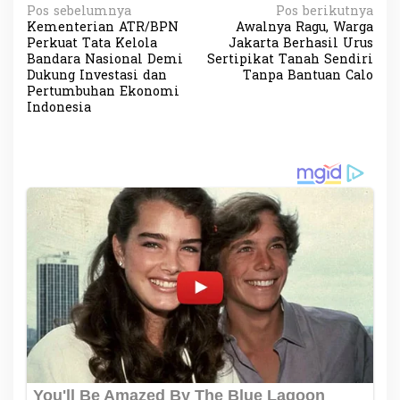
N
Pos sebelumnya
Pos berikutnya
Kementerian ATR/BPN
Awalnya Ragu, Warga
a
Perkuat Tata Kelola
Jakarta Berhasil Urus
v
Bandara Nasional Demi
Sertipikat Tanah Sendiri
Dukung Investasi dan
Tanpa Bantuan Calo
i
Pertumbuhan Ekonomi
Indonesia
g
a
s
i
p
o
s