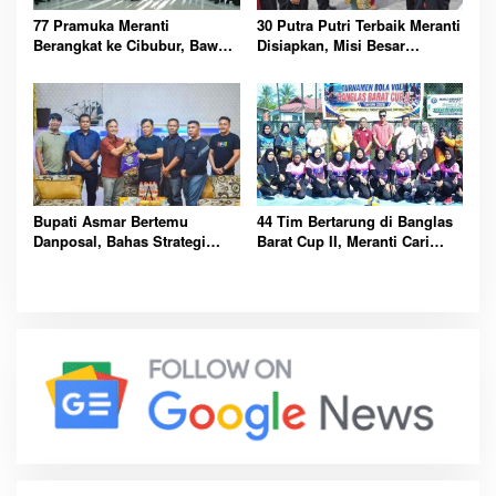
77 Pramuka Meranti
30 Putra Putri Terbaik Meranti
Berangkat ke Cibubur, Bawa
Disiapkan, Misi Besar
Misi Harumkan Nama Daerah
Kibarkan Merah Putih
Bupati Asmar Bertemu
44 Tim Bertarung di Banglas
Danposal, Bahas Strategi
Barat Cup II, Meranti Cari
Jaga Keamanan dan
Atlet Masa Depan
Kemajuan Meranti