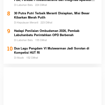
Pemerintah
Di Labuhan Batu
224 Dilihat
8
30 Putra Putri Terbaik Meranti Disiapkan, Misi Besar
Kibarkan Merah Putih
Di Kepulauan Meranti
223 Dilihat
9
Hadapi Penilaian Ombudsman 2026, Pemkab
Labuhanbatu Perintahkan OPD Berbenah
Di Labuhan Batu
155 Dilihat
10
Dua Lagu Pangdam VI Mulawarman Jadi Sorotan di
Kompetisi HUT RI
Di Musik
152 Dilihat