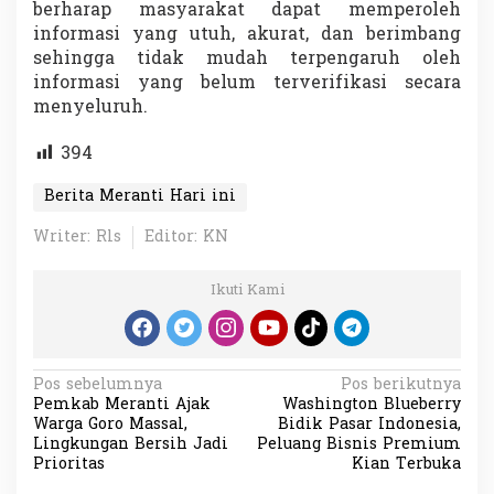
berharap masyarakat dapat memperoleh
informasi yang utuh, akurat, dan berimbang
sehingga tidak mudah terpengaruh oleh
informasi yang belum terverifikasi secara
menyeluruh.
394
Berita Meranti Hari ini
Writer: Rls
Editor: KN
Ikuti Kami
N
Pos sebelumnya
Pos berikutnya
Pemkab Meranti Ajak
Washington Blueberry
a
Warga Goro Massal,
Bidik Pasar Indonesia,
v
Lingkungan Bersih Jadi
Peluang Bisnis Premium
Prioritas
Kian Terbuka
i