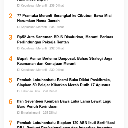
Di Kepulauan Meranti
238 Dilihat
2
77 Pramuka Meranti Berangkat ke Cibubur, Bawa Misi
Harumkan Nama Daerah
Di Kepulauan Meranti
234 Dilihat
3
Rp52 Juta Santunan BPJS Disalurkan, Meranti Perluas
Perlindungan Pekerja Rentan
Di Kepulauan Meranti
232 Dilihat
4
Bupati Asmar Bertemu Danposal, Bahas Strategi Jaga
Keamanan dan Kemajuan Meranti
Di Kepulauan Meranti
232 Dilihat
5
Pemkab Labuhanbatu Resmi Buka Diklat Paskibraka,
Siapkan 50 Pelajar Kibarkan Merah Putih 17 Agustus
Di Labuhan Batu
226 Dilihat
6
Ifan Seventeen Kembali Bawa Luka Lama Lewat Lagu
Baru Penuh Kerinduan
Di Entertainment
225 Dilihat
7
Pemkab Labuhanbatu Siapkan 120 ASN Ikuti Sertifikasi
PBJ, Perkuat Profesionalisme dan Integritas Aparatur