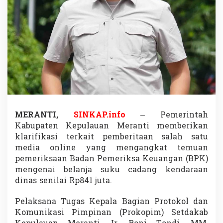
u
a
r
a
S
o
a
l
T
e
m
u
a
MERANTI,
SINKAP.info
– Pemerintah
n
Kabupaten Kepulauan Meranti memberikan
R
klarifikasi terkait pemberitaan salah satu
p
media online yang mengangkat temuan
8
4
pemeriksaan Badan Pemeriksa Keuangan (BPK)
1
mengenai belanja suku cadang kendaraan
J
dinas senilai Rp841 juta.
u
t
Pelaksana Tugas Kepala Bagian Protokol dan
a
,
Komunikasi Pimpinan (Prokopim) Setdakab
M