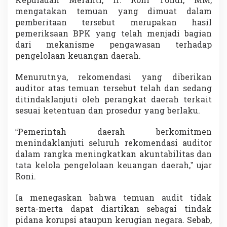
Kepulauan Meranti, Ir. Roni Tondi, MM,
i
mengatakan temuan yang dimuat dalam
n
pemberitaan tersebut merupakan hasil
t
pemeriksaan BPK yang telah menjadi bagian
a
B
dari mekanisme pengawasan terhadap
e
pengelolaan keuangan daerah.
r
i
Menurutnya, rekomendasi yang diberikan
m
auditor atas temuan tersebut telah dan sedang
b
a
ditindaklanjuti oleh perangkat daerah terkait
n
sesuai ketentuan dan prosedur yang berlaku.
g
“Pemerintah daerah berkomitmen
menindaklanjuti seluruh rekomendasi auditor
dalam rangka meningkatkan akuntabilitas dan
tata kelola pengelolaan keuangan daerah,” ujar
Roni.
Ia menegaskan bahwa temuan audit tidak
serta-merta dapat diartikan sebagai tindak
pidana korupsi ataupun kerugian negara. Sebab,