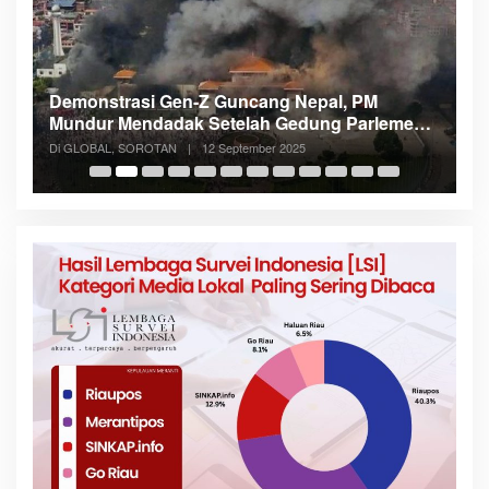
Demonstrasi Gen-Z Guncang Nepal, PM
M
Mundur Mendadak Setelah Gedung Parlemen
K
Dibakar
Di GLOBAL, SOROTAN
|
12 September 2025
Di