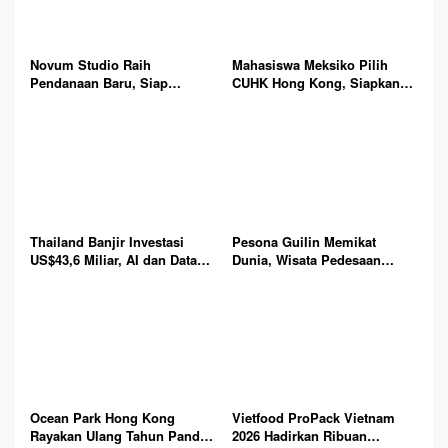
Novum Studio Raih
Mahasiswa Meksiko Pilih
Pendanaan Baru, Siap
CUHK Hong Kong, Siapkan
Guncang Dunia Bisnis Lewat
Karier Media Global Lewat
Platform AI Ahoy Project
Beasiswa Internasional
Global
Bergengsi
Thailand Banjir Investasi
Pesona Guilin Memikat
US$43,6 Miliar, AI dan Data
Dunia, Wisata Pedesaan
Center Jadi Penggerak
Hadirkan Pengalaman Budaya
Ekonomi Baru Nasional
dan Alam Tak Terlupakan
Bersama
Ocean Park Hong Kong
Vietfood ProPack Vietnam
Rayakan Ulang Tahun Panda,
2026 Hadirkan Ribuan