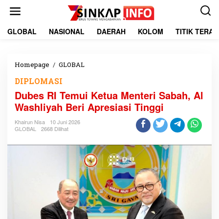
L
e
w
a
GLOBAL
NASIONAL
DAERAH
KOLOM
TITIK TERA
t
i
k
e
Homepage
/
GLOBAL
D
k
u
DIPLOMASI
o
b
n
e
Dubes RI Temui Ketua Menteri Sabah, Al
t
s
Washliyah Beri Apresiasi Tinggi
e
R
n
I
Khairun Nisa
10 Juni 2026
T
GLOBAL
2668 Dilihat
e
m
u
i
K
e
t
u
a
M