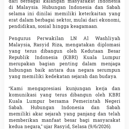
dari berbagai kalangan masyarakat Indonesia
r
di Malaysia. Hubungan Indonesia dan Sabah
i
selama ini dinilai memiliki keterkaitan yang
A
p
erat dalam berbagai sektor, mulai dari ekonomi,
r
pendidikan, sosial hingga keagamaan.
e
s
Pengurus Perwakilan LN Al Washliyah
i
Malaysia, Rasyid Riza, mengatakan diplomasi
a
s
yang terus dibangun oleh Kedutaan Besar
i
Republik Indonesia (KBRI) Kuala Lumpur
T
merupakan bagian penting dalam menjaga
i
hubungan baik antara dua negara serumpun
n
g
yang memiliki kedekatan sejarah dan budaya.
g
i
“Kami mengapresiasi kunjungan kerja dan
komunikasi yang terus dibangun oleh KBRI
Kuala Lumpur bersama Pemerintah Negeri
Sabah. Hubungan Indonesia dan Sabah
memiliki akar sejarah yang panjang dan telah
memberikan manfaat besar bagi masyarakat
kedua negara,” ujar Rasyid, Selasa (9/6/2026).