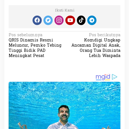
Ikuti Kami
N
Pos sebelumnya
Pos berikutnya
QRIS Dinamis Resmi
Komdigi Ungkap
a
Meluncur, Pemko Tebing
Ancaman Digital Anak,
v
Tinggi Bidik PAD
Orang Tua Diminta
Meningkat Pesat
Lebih Waspada
i
g
a
s
i
p
o
s