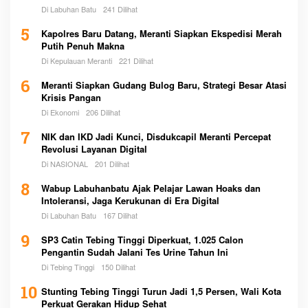
Di Labuhan Batu
241 Dilihat
5
Kapolres Baru Datang, Meranti Siapkan Ekspedisi Merah
Putih Penuh Makna
Di Kepulauan Meranti
221 Dilihat
6
Meranti Siapkan Gudang Bulog Baru, Strategi Besar Atasi
Krisis Pangan
Di Ekonomi
206 Dilihat
7
NIK dan IKD Jadi Kunci, Disdukcapil Meranti Percepat
Revolusi Layanan Digital
Di NASIONAL
201 Dilihat
8
Wabup Labuhanbatu Ajak Pelajar Lawan Hoaks dan
Intoleransi, Jaga Kerukunan di Era Digital
Di Labuhan Batu
167 Dilihat
9
SP3 Catin Tebing Tinggi Diperkuat, 1.025 Calon
Pengantin Sudah Jalani Tes Urine Tahun Ini
Di Tebing Tinggi
150 Dilihat
10
Stunting Tebing Tinggi Turun Jadi 1,5 Persen, Wali Kota
Perkuat Gerakan Hidup Sehat