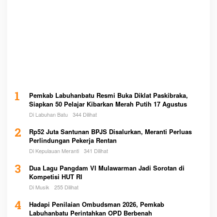
1
Pemkab Labuhanbatu Resmi Buka Diklat Paskibraka,
Siapkan 50 Pelajar Kibarkan Merah Putih 17 Agustus
Di Labuhan Batu
344 Dilihat
2
Rp52 Juta Santunan BPJS Disalurkan, Meranti Perluas
Perlindungan Pekerja Rentan
Di Kepulauan Meranti
341 Dilihat
3
Dua Lagu Pangdam VI Mulawarman Jadi Sorotan di
Kompetisi HUT RI
Di Musik
255 Dilihat
4
Hadapi Penilaian Ombudsman 2026, Pemkab
Labuhanbatu Perintahkan OPD Berbenah