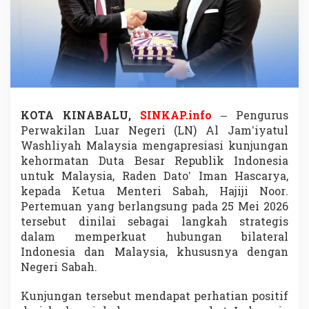
e
n
t
e
r
i
S
a
b
KOTA KINABALU,
SINKAP.info
– Pengurus
a
Perwakilan Luar Negeri (LN) Al Jam’iyatul
h
,
Washliyah Malaysia mengapresiasi kunjungan
A
kehormatan Duta Besar Republik Indonesia
l
untuk Malaysia, Raden Dato’ Iman Hascarya,
W
kepada Ketua Menteri Sabah, Hajiji Noor.
a
s
Pertemuan yang berlangsung pada 25 Mei 2026
h
tersebut dinilai sebagai langkah strategis
l
dalam memperkuat hubungan bilateral
i
Indonesia dan Malaysia, khususnya dengan
y
Negeri Sabah.
a
h
B
Kunjungan tersebut mendapat perhatian positif
e