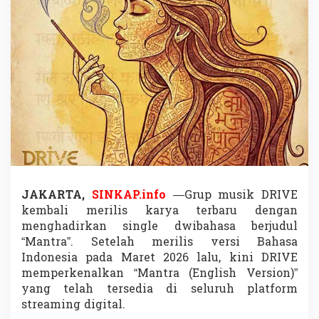
r
s
i
I
n
g
g
r
i
s
,
K
i
s
a
JAKARTA,
SINKAP.info
—Grup musik
DRIVE
h
kembali merilis karya terbaru dengan
R
o
menghadirkan single dwibahasa berjudul
m
“Mantra”. Setelah merilis versi Bahasa
a
Indonesia pada Maret 2026 lalu, kini DRIVE
n
memperkenalkan “Mantra (English Version)”
t
yang telah tersedia di seluruh platform
i
s
streaming digital.
L