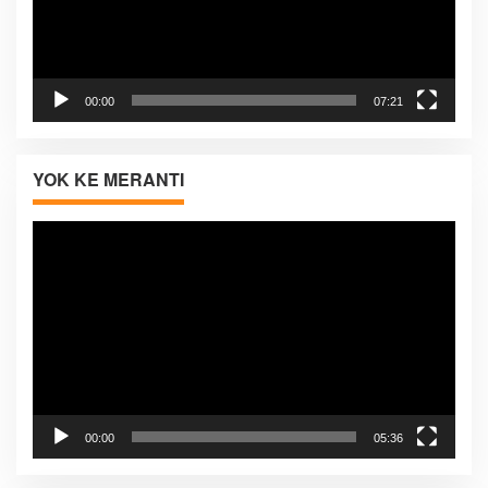
00:00
07:21
YOK KE MERANTI
Pemutar
Video
00:00
05:36