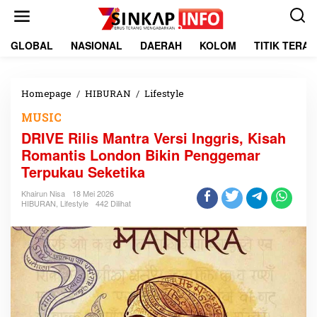
L
e
w
a
GLOBAL
NASIONAL
DAERAH
KOLOM
TITIK TERA
t
i
k
e
Homepage
/
HIBURAN
/
Lifestyle
D
k
R
MUSIC
o
I
n
V
DRIVE Rilis Mantra Versi Inggris, Kisah
t
E
Romantis London Bikin Penggemar
e
R
Terpukau Seketika
n
i
l
Khairun Nisa
18 Mei 2026
i
HIBURAN
,
Lifestyle
442 Dilihat
s
M
a
n
t
r
a
V
e