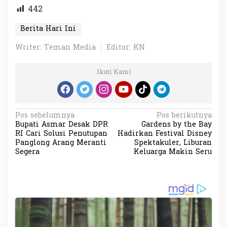
442
Berita Hari Ini
Writer: Teman Media
Editor: KN
Ikuti Kami
N
Pos sebelumnya
Pos berikutnya
Bupati Asmar Desak DPR
Gardens by the Bay
a
RI Cari Solusi Penutupan
Hadirkan Festival Disney
v
Panglong Arang Meranti
Spektakuler, Liburan
Segera
Keluarga Makin Seru
i
g
a
s
i