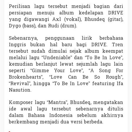
o
Perilisan lagu tersebut menjadi bagian dari
n
persiapan menuju album kedelapan DRIVE
d
yang digawangi Axl (vokal), Bhusdeq (gitar),
o
n
Dygo (bass), dan Rudi (drum).
B
i
Sebenarnya, penggunaan lirik berbahasa
k
Inggris bukan hal baru bagi DRIVE. Tren
i
tersebut sudah dimulai sejak album keempat
n
P
melalui lagu “Undeniable” dan “To Be In Love”,
e
kemudian berlanjut lewat sejumlah lagu lain
n
seperti “Gimme Your Love”, “A Song For
g
Brokenhearts”, “Love Can Be So Rough”,
g
e
“Revival”, hingga “To Be In Love” featuring Ifa
m
Nasution.
a
r
Komposer lagu “Mantra”, Bhusdeq, mengatakan
T
ide awal lagu tersebut sebenarnya ditulis
e
r
dalam Bahasa Indonesia sebelum akhirnya
p
berkembang menjadi dua versi berbeda.
u
k