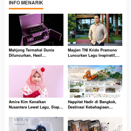
INFO MENARIK
Mahjong Termahal Dunia
Mayjen TNI Krido Pramono
Diluncurkan, Hasil
Luncurkan Lagu Inspiratif,
Penjualannya Demi Harapan
Ajak Generasi Muda Terus
Baru Anak Penderita Kanker
Melangkah Berkarya Bersama
Otak
Amira Kim Kenalkan
Happitat Hadir di Bangkok,
Nusantara Lewat Lagu, Siap
Destinasi Kebahagiaan
Bawa Musik Anak Indonesia
Pertama Dunia Resmi Dibuka
Mendunia Bersama Senada
Agustus 2026 Nanti Bersama