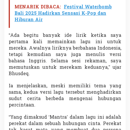
a
MENARIK DIBACA:
Festival Waterbomb
u
Bali 2025 Hadirkan Sensasi K-Pop dan
S
Hiburan Air
e
k
e
“Ada begitu banyak ide lirik ketika saya
t
i
pertama kali memainkan lagu ini untuk
k
mereka. Awalnya liriknya berbahasa Indonesia,
a
tetapi kemudian saya juga menulis versi
bahasa Inggris. Selama sesi rekaman, saya
memutuskan untuk merekam keduanya,” ujar
Bhusdeq.
Ia menjelaskan, meski memiliki tema yang
sama, kedua versi lagu tersebut menghadirkan
sudut cerita berbeda mengenai hubungan
percintaan.
“Yang dimaksud ‘Mantra’ dalam lagu ini adalah
perekat dalam sebuah hubungan cinta. Perekat