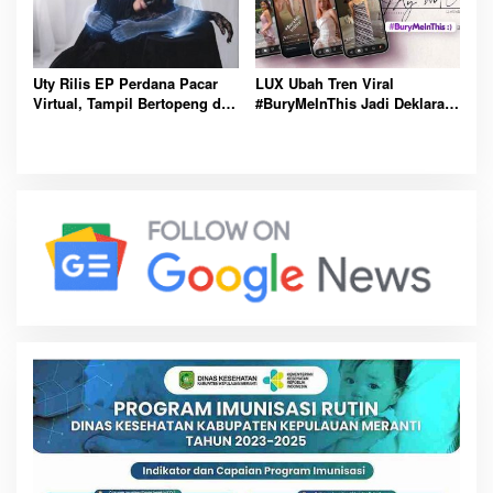
Uty Rilis EP Perdana Pacar
LUX Ubah Tren Viral
Virtual, Tampil Bertopeng dan
#BuryMeInThis Jadi Deklarasi
Angkat Cinta Era Digital
Gaya Personal Bernilai
Indonesia
Hukum Resmi