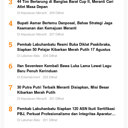
3
44 Tim Bertarung di Banglas Barat Cup II, Meranti Cari
Atlet Masa Depan
Di Kepulauan Meranti
209 Dilihat
4
Bupati Asmar Bertemu Danposal, Bahas Strategi Jaga
Keamanan dan Kemajuan Meranti
Di Kepulauan Meranti
207 Dilihat
5
Pemkab Labuhanbatu Resmi Buka Diklat Paskibraka,
Siapkan 50 Pelajar Kibarkan Merah Putih 17 Agustus
Di Labuhan Batu
204 Dilihat
6
Ifan Seventeen Kembali Bawa Luka Lama Lewat Lagu
Baru Penuh Kerinduan
Di Entertainment
203 Dilihat
7
30 Putra Putri Terbaik Meranti Disiapkan, Misi Besar
Kibarkan Merah Putih
Di Kepulauan Meranti
201 Dilihat
8
Pemkab Labuhanbatu Siapkan 120 ASN Ikuti Sertifikasi
PBJ, Perkuat Profesionalisme dan Integritas Aparatur
Pemerintah
Di Labuhan Batu
201 Dilihat