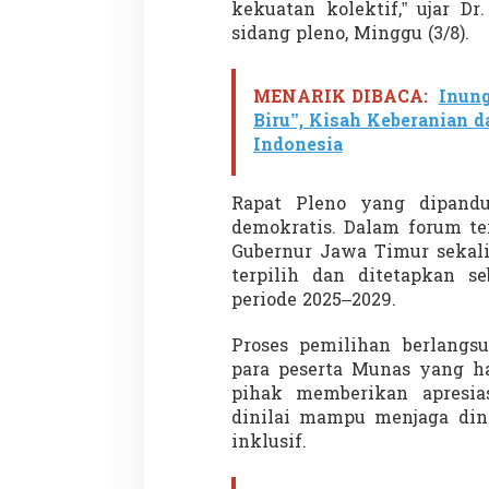
9
kekuatan kolektif,” ujar D
sidang pleno, Minggu (3/8).
MENARIK DIBACA:
Inung
Biru”, Kisah Keberanian 
Indonesia
Rapat Pleno yang dipandun
demokratis. Dalam forum te
Gubernur Jawa Timur sekal
terpilih dan ditetapkan
periode 2025–2029.
Proses pemilihan berlangsu
para peserta Munas yang ha
pihak memberikan apresia
dinilai mampu menjaga din
inklusif.