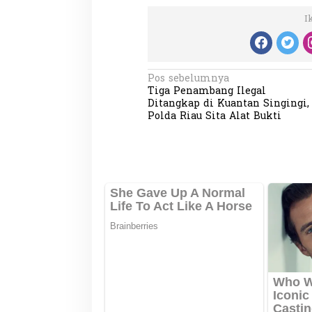
I
N
Pos sebelumnya
Tiga Penambang Ilegal
a
Ditangkap di Kuantan Singingi,
Partisipasi Pemu
v
Polda Riau Sita Alat Bukti
Pelayanan Sukarel
i
Diadakan di Nanji
Di GLOBAL, VIDEO
|
18 
g
a
s
i
p
o
s