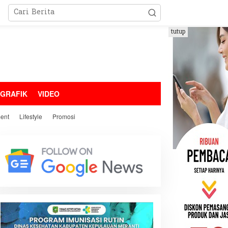
tutup
OGRAFIK
VIDEO
ment
Lifestyle
Promosi