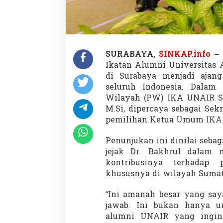
l
e
n
o
M
u
SURABAYA,
SINKAP.info
–
n
Ikatan Alumni Universitas 
a
s
di Surabaya menjadi ajang
I
seluruh Indonesia. Dalam 
K
Wilayah (PW) IKA UNAIR Sum
A
M.Si, dipercaya sebagai Sek
U
N
pemilihan Ketua Umum IKA 
A
I
Penunjukan ini dinilai seba
R
jejak Dr. Bakhrul dalam 
2
kontribusinya terhadap
0
2
khususnya di wilayah Sumat
5
–
“Ini amanah besar yang sa
2
jawab. Ini bukan hanya u
0
alumni UNAIR yang ingin 
2