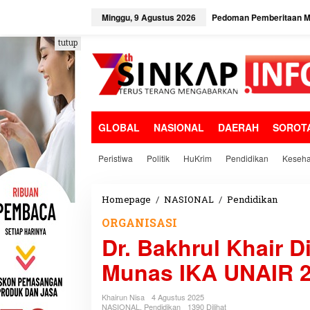
L
e
Minggu, 9 Agustus 2026
Pedoman Pemberitaan Me
w
a
tutup
t
i
k
e
k
o
GLOBAL
NASIONAL
DAERAH
SOROT
n
t
e
Peristiwa
Politik
HuKrim
Pendidikan
Keseha
n
Homepage
/
NASIONAL
/
Pendidikan
D
r
ORGANISASI
.
Dr. Bakhrul Khair D
B
a
Munas IKA UNAIR 
k
h
r
Khairun Nisa
4 Agustus 2025
u
NASIONAL
,
Pendidikan
1390 Dilihat