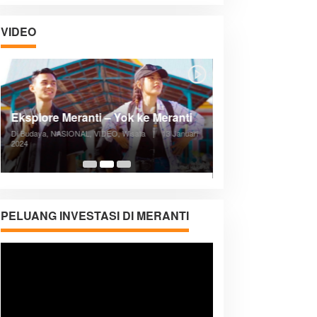
VIDEO
Posyandu Melayani Semua Siklus
Hidup
Di ADVERTORIAL, Kesehatan, VIDEO
|
27
Desember 2023
05:08
PELUANG INVESTASI DI MERANTI
Pemutar
Video