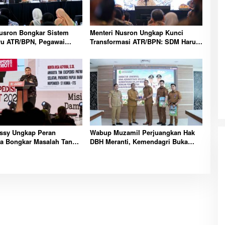
Nusron Bongkar Sistem
Menteri Nusron Ungkap Kunci
ru ATR/BPN, Pegawai
Transformasi ATR/BPN: SDM Harus
ati Tahapan
Layani dengan Hati
sy Ungkap Peran
Wabup Muzamil Perjuangkan Hak
a Bongkar Masalah Tanah
DBH Meranti, Kemendagri Buka
Transmigrasi
Peluang Penegasan Batas Wilayah
Laut Resmi