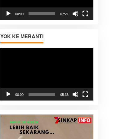
00:00
07:21
YOK KE MERANTI
Pemutar
Video
00:00
05:36