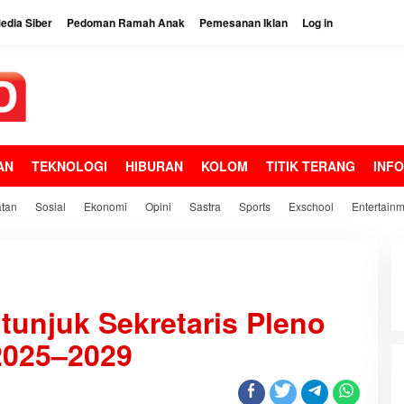
dia Siber
Pedoman Ramah Anak
Pemesanan Iklan
Log in
AN
TEKNOLOGI
HIBURAN
KOLOM
TITIK TERANG
INF
tan
Sosial
Ekonomi
Opini
Sastra
Sports
Exschool
Entertain
itunjuk Sekretaris Pleno
2025–2029