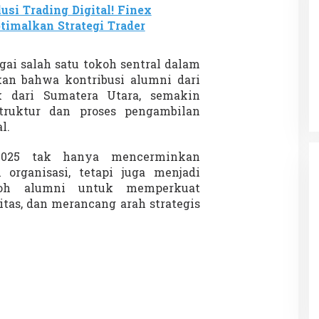
usi Trading Digital! Finex
imalkan Strategi Trader
 Charlie Kirk di
Demonstrasi Gen-Z Guncang
gai salah satu tokoh sentral dalam
apan Jarak Jauh
Nepal, PM Mundur Mendadak
an bahwa kontribusi alumni dari
Setelah Gedung Parlemen Dibakar
12 September 2025
Di GLOBAL, SOROTAN
|
12 September 2025
k dari Sumatera Utara, semakin
ruktur dan proses pengambilan
l.
25 tak hanya mencerminkan
organisasi, tetapi juga menjadi
koh alumni untuk memperkuat
itas, dan merancang arah strategis