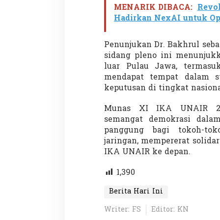
MENARIK DIBACA:
Revol
Hadirkan NexAI untuk Opt
Penembakan Tragis
Penunjukan Dr. Bakhrul seba
Utah: Pelaku Sen
sidang pleno ini menunjukk
Masih Buron
Di GLOBAL, SOROTAN
|
luar Pulau Jawa, termasu
mendapat tempat dalam st
keputusan di tingkat nasiona
Munas XI IKA UNAIR 20
semangat demokrasi dalam 
panggung bagi tokoh-to
jaringan, mempererat solidar
IKA UNAIR ke depan.
1,390
Berita Hari Ini
Writer: FS
Editor: KN