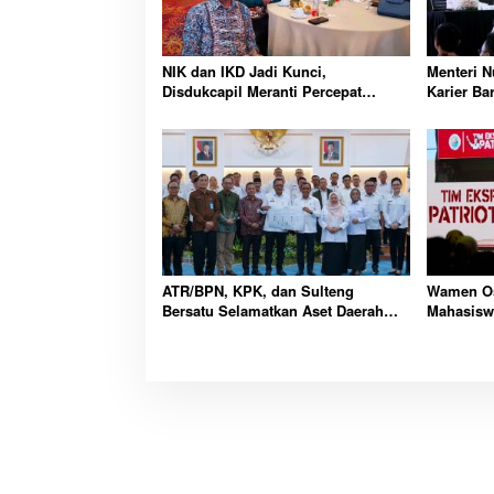
NIK dan IKD Jadi Kunci,
Menteri 
Disdukcapil Meranti Percepat
Karier Ba
Revolusi Layanan Digital
Wajib Lew
ATR/BPN, KPK, dan Sulteng
Wamen Os
Bersatu Selamatkan Aset Daerah
Mahasisw
Bernilai Besar
Kawasan 