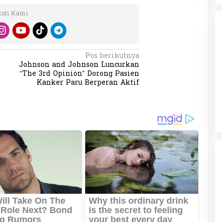
kuti Kami
Pos berikutnya
Johnson and Johnson Luncurkan
“The 3rd Opinion” Dorong Pasien
da dalam
Eksplore Meranti – Yok ke Meranti
Kanker Paru Berperan Aktif
a Internasional
Di Budaya, NASIONAL, VIDEO, Wisata
|
13 Januari
ng
Januari 2024
2024