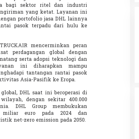
 bagi sektor ritel dan industri
giriman yang ketat. Layanan ini
engan portofolio jasa DHL lainnya
ntai pasok terpadu dari hulu ke
e TRUCKAIR mencerminkan peran
da dalam
Eksplore Meranti – Yok ke Meranti
usat perdagangan global dengan
a Internasional
Di Budaya, NASIONAL, VIDEO, Wisata
|
13 Januari
 matang serta adopsi teknologi dan
ng
Januari 2024
2024
ayanan ini diharapkan mampu
ghadapi tantangan rantai pasok
ivitas Asia-Pasifik ke Eropa.
global, DHL saat ini beroperasi di
wilayah, dengan sekitar 400.000
unia. DHL Group membukukan
2 miliar euro pada 2024 dan
stik net-zero emission pada 2050.