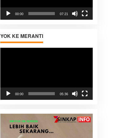
00:00
07:21
YOK KE MERANTI
Pemutar
Video
00:00
05:36