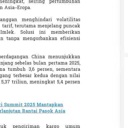
eningkat, seiring pertumbuhan
n Asia–Eropa.
nggan menghindari volatilitas
Patok Batas Tanah
Rekognisi Sejarah Kerajaan Siak
 tarif, terutama menjelang puncak
n Dukung
dan Harapan Daerah Istimewa Riau
Imlek. Solusi ini memberikan
|
8 Agustus 2025
Di KOLOM, Opini, SOROTAN
|
16 Juni 2025
n tanpa mengorbankan efisiensi
perdagangan China menunjukkan
anjang sebelas bulan pertama 2025,
na tumbuh 3,6 persen, sementara
gang terbesar kedua dengan nilai
,37 triliun, meningkat 5,4 persen
ri Summit 2025 Mantapkan
lanjutan Rantai Pasok Asia
tuk pengiriman kargo umum