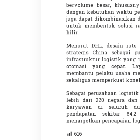
bervolume besar, khususnya
dengan kebutuhan waktu pen
juga dapat dikombinasikan d
untuk membentuk solusi ra
hilir.
Menurut DHL, desain rut
Partisipasi Pemu
strategis China sebagai p
Pelayanan Sukarel
infrastruktur logistik yang
Diadakan di Nanji
Di GLOBAL, VIDEO
|
18 
otomasi yang cepat. L
membantu pelaku usaha men
sekaligus memperkuat konekt
Sebagai perusahaan logistik 
lebih dari 220 negara dan 
karyawan di seluruh d
pendapatan sekitar 84,
menargetkan pencapaian logi
616