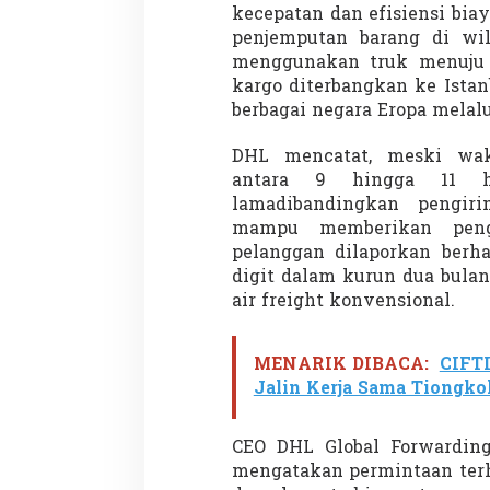
n
kecepatan dan efisiensi bia
a
penjemputan barang di wi
–
menggunakan truk menuju T
E
kargo diterbangkan ke Istan
r
o
berbagai negara Eropa melalu
p
a
DHL mencatat, meski wa
antara 9 hingga 11 ha
lamadibandingkan pengir
mampu memberikan pengh
pelanggan dilaporkan berh
digit dalam kurun dua bula
air freight konvensional.
MENARIK DIBACA:
CIFTI
Jalin Kerja Sama Tiongko
CEO DHL Global Forwarding 
mengatakan permintaan terh