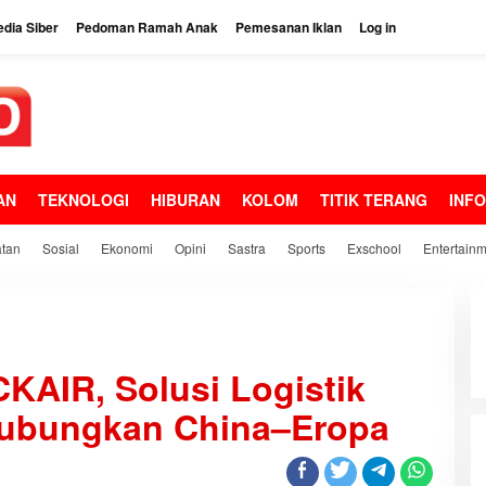
dia Siber
Pedoman Ramah Anak
Pemesanan Iklan
Log in
AN
TEKNOLOGI
HIBURAN
KOLOM
TITIK TERANG
INF
tan
Sosial
Ekonomi
Opini
Sastra
Sports
Exschool
Entertain
KAIR, Solusi Logistik
Hubungkan China–Eropa