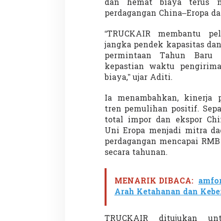
dan hemat biaya terus m
perdagangan China–Eropa da
“TRUCKAIR membantu pela
Demonstrasi Gen-Z Guncang
Menteri Nusron: 
jangka pendek kapasitas dan
Nepal, PM Mundur Mendadak
Cegah Konflik da
permintaan Tahun Baru 
Setelah Gedung Parlemen Dibakar
Penataan Ruang
Di GLOBAL, SOROTAN
|
12 September 2025
Di NASIONAL, SOROTAN
kepastian waktu pengirima
biaya,” ujar Aditi.
Ia menambahkan, kinerja 
tren pemulihan positif. Sep
total impor dan ekspor Chi
Uni Eropa menjadi mitra da
perdagangan mencapai RMB 5
secara tahunan.
MENARIK DIBACA:
amfo
Arah Ketahanan dan Keber
TRUCKAIR ditujukan un