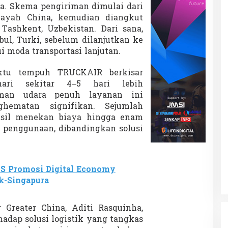
ya. Skema pengiriman dimulai dari
layah China, kemudian diangkut
ashkent, Uzbekistan. Dari sana,
bul, Turki, sebelum dilanjutkan ke
i moda transportasi lanjutan.
ktu tempuh TRUCKAIR berkisar
ri sekitar 4–5 hari lebih
iman udara penuh layanan ini
ematan signifikan. Sejumlah
asil menekan biaya hingga enam
n penggunaan, dibandingkan solusi
S Promosi Digital Economy
k-Singapura
Greater China, Aditi Rasquinha,
adap solusi logistik yang tangkas