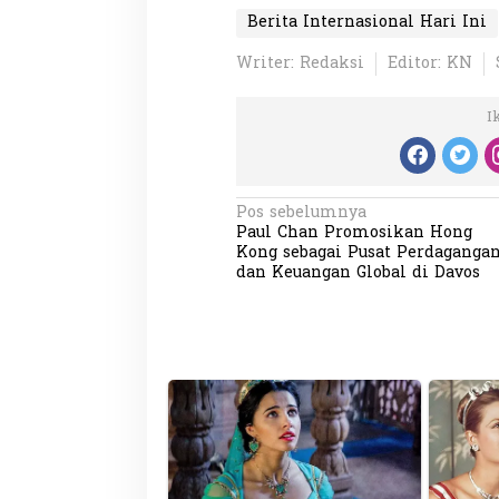
Berita Internasional Hari Ini
Writer: Redaksi
Editor: KN
I
N
Pos sebelumnya
Paul Chan Promosikan Hong
a
Kong sebagai Pusat Perdaganga
v
dan Keuangan Global di Davos
i
g
a
s
i
p