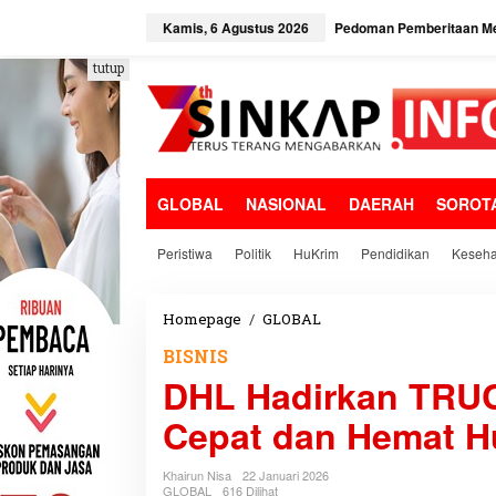
L
e
Kamis, 6 Agustus 2026
Pedoman Pemberitaan Me
w
a
tutup
t
i
k
e
k
o
GLOBAL
NASIONAL
DAERAH
SOROT
n
t
e
Peristiwa
Politik
HuKrim
Pendidikan
Keseha
n
Homepage
/
GLOBAL
D
H
BISNIS
L
DHL Hadirkan TRUC
H
a
Cepat dan Hemat 
d
i
r
Khairun Nisa
22 Januari 2026
k
GLOBAL
616 Dilihat