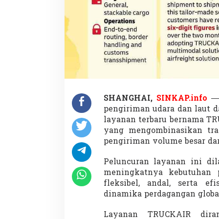
C
e
p
a
t
d
a
n
H
e
m
SHANGHAI,
SINKAP.info
— 
a
t
pengiriman udara dan laut 
H
layanan terbaru bernama TR
u
yang mengombinasikan tran
b
pengiriman volume besar dar
u
n
g
Peluncuran layanan ini dil
k
meningkatnya kebutuhan p
a
fleksibel, andal, serta ef
n
dinamika perdagangan global
C
h
i
Layanan TRUCKAIR dira