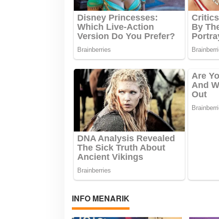
o
s
INFO MENARIK