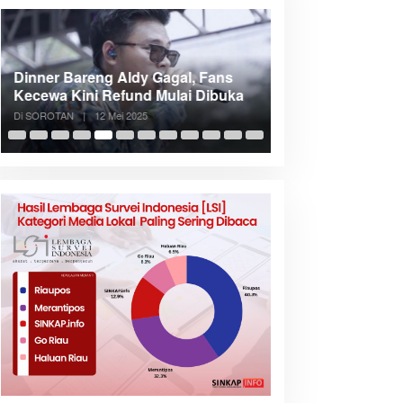
Dinner Bareng Aldy Gagal, Fans
Meranti Incar Kon
Kecewa Kini Refund Mulai Dibuka
Kepri, Bupati A
Di SOROTAN
|
12 Mei 2025
Di SOROTAN
|
6 Mei 2