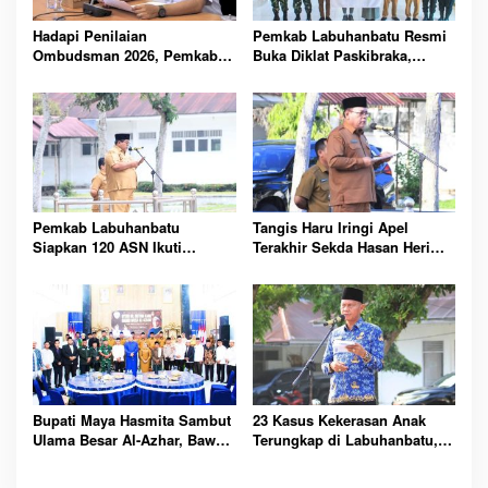
Hadapi Penilaian
Pemkab Labuhanbatu Resmi
Ombudsman 2026, Pemkab
Buka Diklat Paskibraka,
Labuhanbatu Perintahkan
Siapkan 50 Pelajar Kibarkan
OPD Berbenah
Merah Putih 17 Agustus
Pemkab Labuhanbatu
Tangis Haru Iringi Apel
Siapkan 120 ASN Ikuti
Terakhir Sekda Hasan Heri
Sertifikasi PBJ, Perkuat
Rambe Jelang Purna Bakti
Profesionalisme dan
Resmi
Integritas Aparatur
Pemerintah
Bupati Maya Hasmita Sambut
23 Kasus Kekerasan Anak
Ulama Besar Al-Azhar, Bawa
Terungkap di Labuhanbatu,
Berkah untuk Masyarakat
Pemkab Serukan
Labuhanbatu Hari Ini
Perlindungan Dimulai dari