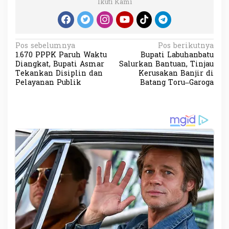
Ikuti Kami
N
Pos sebelumnya
Pos berikutnya
1.670 PPPK Paruh Waktu
Bupati Labuhanbatu
a
Diangkat, Bupati Asmar
Salurkan Bantuan, Tinjau
v
Tekankan Disiplin dan
Kerusakan Banjir di
Pelayanan Publik
Batang Toru–Garoga
i
g
a
s
i
p
o
s