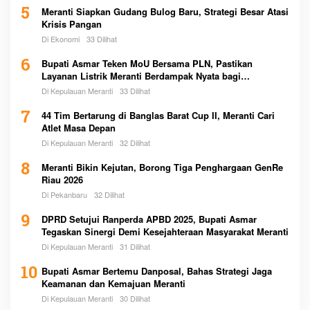
5
Meranti Siapkan Gudang Bulog Baru, Strategi Besar Atasi
Krisis Pangan
Di Ekonomi
33 Dilihat
6
Bupati Asmar Teken MoU Bersama PLN, Pastikan
Layanan Listrik Meranti Berdampak Nyata bagi
Masyarakat
Di Kepulauan Meranti
33 Dilihat
7
44 Tim Bertarung di Banglas Barat Cup II, Meranti Cari
Atlet Masa Depan
Di Kepulauan Meranti
32 Dilihat
8
Meranti Bikin Kejutan, Borong Tiga Penghargaan GenRe
Riau 2026
Di Pekanbaru
32 Dilihat
9
DPRD Setujui Ranperda APBD 2025, Bupati Asmar
Tegaskan Sinergi Demi Kesejahteraan Masyarakat Meranti
Di Kepulauan Meranti
31 Dilihat
10
Bupati Asmar Bertemu Danposal, Bahas Strategi Jaga
Keamanan dan Kemajuan Meranti
Di Kepulauan Meranti
30 Dilihat