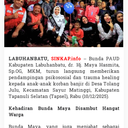
a
t
u
L
a
k
u
k
a
n
T
LABUHANBATU,
SINKAP.info
– Bunda PAUD
r
a
Kabupaten Labuhanbatu, dr. Hj. Maya Hasmita,
u
Sp.OG, MKM, turun langsung memberikan
m
pendampingan psikososial dan trauma healing
a
kepada anak-anak korban banjir di Desa Tolang
H
Julu, Kecamatan Sayur Matinggi, Kabupaten
e
a
Tapanuli Selatan (Tapsel), Rabu (10/12/2025).
l
i
Kehadiran Bunda Maya Disambut Hangat
n
Warga
g
A
n
Bunda Maya, yang juga menjabat sebagai