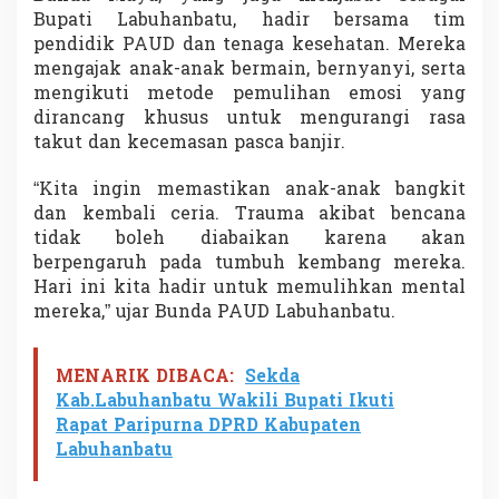
a
Bupati Labuhanbatu, hadir bersama tim
k
pendidik PAUD dan tenaga kesehatan. Mereka
K
mengajak anak-anak bermain, bernyanyi, serta
o
mengikuti metode pemulihan emosi yang
r
b
dirancang khusus untuk mengurangi rasa
a
takut dan kecemasan pasca banjir.
n
B
“Kita ingin memastikan anak-anak bangkit
a
dan kembali ceria. Trauma akibat bencana
n
j
tidak boleh diabaikan karena akan
i
berpengaruh pada tumbuh kembang mereka.
r
Hari ini kita hadir untuk memulihkan mental
d
mereka,” ujar Bunda PAUD Labuhanbatu.
i
T
a
p
MENARIK DIBACA:
Sekda
s
Kab.Labuhanbatu Wakili Bupati Ikuti
e
Rapat Paripurna DPRD Kabupaten
l
Labuhanbatu