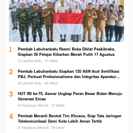
1
Pemkab Labuhanbatu Resmi Buka Diklat Paskibraka,
Siapkan 50 Pelajar Kibarkan Merah Putih 17 Agustus
Di Labuhan Batu
47 Dilihat
2
Pemkab Labuhanbatu Siapkan 120 ASN Ikuti Sertifikasi
PBJ, Perkuat Profesionalisme dan Integritas Aparatur
Pemerintah
Di Labuhan Batu
43 Dilihat
3
HUT IBI ke-75, Asmar Ungkap Peran Besar Bidan Menuju
Generasi Emas
Di Kepulauan Meranti
37 Dilihat
4
Pemkab Meranti Bentuk Tim Khusus, Siap Tata Jaringan
Telekomunikasi Demi Kota Lebih Aman Tertib
Di Kepulauan Meranti
35 Dilihat