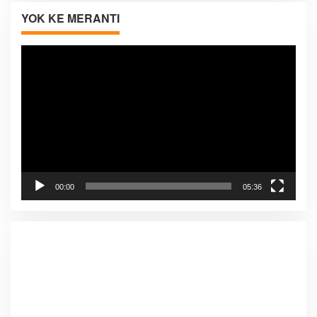
YOK KE MERANTI
Pemutar
Video
00:00
05:36