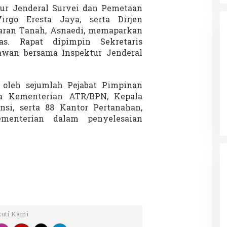
ktur Jenderal Survei dan Pemetaan
rgo Eresta Jaya, serta Dirjen
aran Tanah, Asnaedi, memaparkan
as. Rapat dipimpin Sekretaris
wan bersama Inspektur Jenderal
Partisipasi Pemuda dalam
g oleh sejumlah Pejabat Pimpinan
Pelayanan Sukarela Internasional
a Kementerian ATR/BPN, Kepala
Diadakan di Nanjing
Di GLOBAL, VIDEO
|
18 Januari 2024
si, serta 88 Kantor Pertanahan,
ementerian dalam penyelesaian
kuti Kami