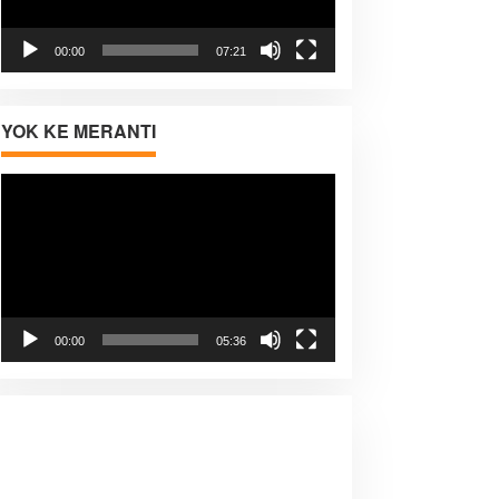
00:00
07:21
YOK KE MERANTI
Pemutar
Video
00:00
05:36