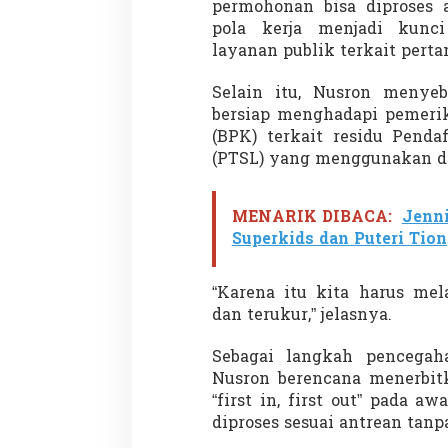
permohonan bisa diproses a
pola kerja menjadi kunc
layanan publik terkait perta
Selain itu, Nusron menye
bersiap menghadapi pemeri
(BPK) terkait residu Penda
(PTSL) yang menggunakan d
MENARIK DIBACA:
Jenni
Superkids dan Puteri Tio
“Karena itu kita harus mel
dan terukur,” jelasnya.
Sebagai langkah pencegah
Nusron berencana menerbitk
“first in, first out” pada 
diproses sesuai antrean tanp