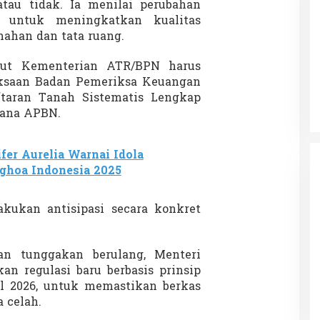
tau tidak. Ia menilai perubahan
i untuk meningkatkan kualitas
nahan dan tata ruang.
Penembakan Tragis Charlie Kirk di
but Kementerian ATR/BPN harus
Utah: Pelaku Senapan Jarak Jauh
ksaan Badan Pemeriksa Keuangan
Masih Buron
Di GLOBAL, SOROTAN
|
12 September 2025
ftaran Tanah Sistematis Lengkap
ana APBN.
fer Aurelia Warnai Idola
nghoa Indonesia 2025
akukan antisipasi secara konkret
an tunggakan berulang, Menteri
an regulasi baru berbasis prinsip
awal 2026, untuk memastikan berkas
a celah.