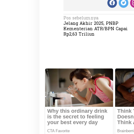
N
Pos sebelumnya
Jelang Akhir 2025, PNBP
a
Kementerian ATR/BPN Capai
v
Rp2,63 Triliun
i
g
a
s
i
p
o
s