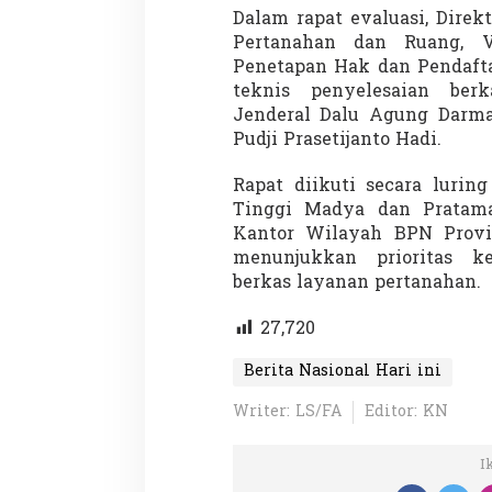
Dalam rapat evaluasi, Dire
Pertanahan dan Ruang, Vi
Penetapan Hak dan Pendaft
teknis penyelesaian berk
Jenderal Dalu Agung Darma
Pudji Prasetijanto Hadi.
Rapat diikuti secara lurin
Tinggi Madya dan Pratam
Kantor Wilayah BPN Provin
menunjukkan prioritas k
berkas layanan pertanahan.
27,720
Berita Nasional Hari ini
Writer: LS/FA
Editor: KN
I