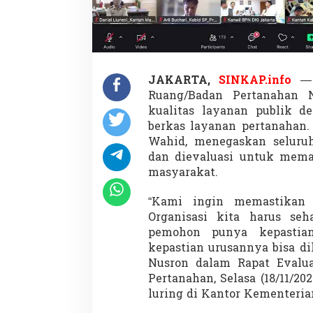
a
h
a
n
C
e
p
JAKARTA,
SINKAP.info
— 
a
Ruang/Badan Pertanahan 
t
kualitas layanan publik d
,
berkas layanan pertanahan.
B
Wahid, menegaskan seluruh
e
r
dan dievaluasi untuk mema
s
masyarakat.
i
h
“Kami ingin memastikan d
,
Organisasi kita harus seh
d
a
pemohon punya kepastian
n
kepastian urusannya bisa dil
M
Nusron dalam Rapat Evalua
e
Pertanahan, Selasa (18/11/20
m
b
luring di Kantor Kementeri
e