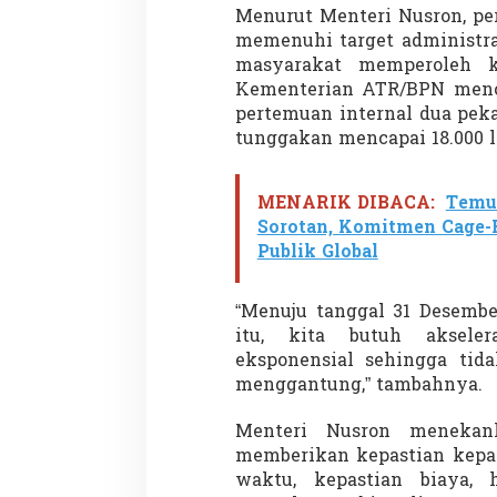
r
Menurut Menteri Nusron, pe
i
memenuhi target administra
K
masyarakat memperoleh ke
e
p
Kementerian ATR/BPN mencat
a
pertemuan internal dua pek
s
tunggakan mencapai 18.000 
t
i
a
MENARIK DIBACA:
Temua
n
Sorotan, Komitmen Cage-F
M
a
Publik Global
s
y
a
“Menuju tanggal 31 Desembe
r
itu, kita butuh akseler
a
eksponensial sehingga tid
k
menggantung,” tambahnya.
a
t
Menteri Nusron menekank
memberikan kepastian kepad
waktu, kepastian biaya, 