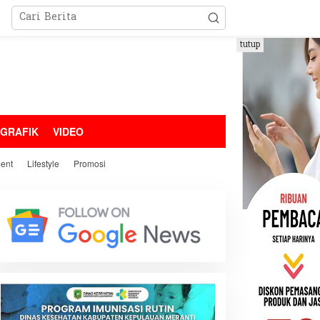
tutup
OGRAFIK
VIDEO
ment
Lifestyle
Promosi