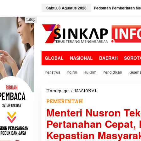
L
e
Sabtu, 8 Agustus 2026
Pedoman Pemberitaan Med
w
a
tutup
t
i
k
e
k
o
GLOBAL
NASIONAL
DAERAH
SOROT
n
t
e
Peristiwa
Politik
HuKrim
Pendidikan
Keseha
n
Homepage
/
NASIONAL
M
e
PEMERINTAH
n
Menteri Nusron Te
t
e
Pertanahan Cepat, 
r
i
Kepastian Masyara
N
u