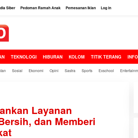
ia Siber
Pedoman Ramah Anak
Pemesanan Iklan
Log in
AN
TEKNOLOGI
HIBURAN
KOLOM
TITIK TERANG
INF
tan
Sosial
Ekonomi
Opini
Sastra
Sports
Exschool
Entertain
kankan Layanan
Bersih, dan Memberi
kat