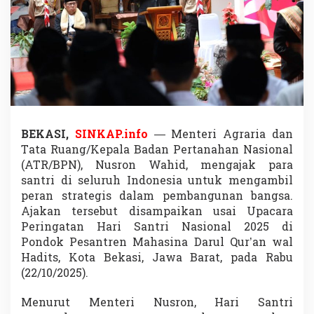
D
o
r
o
n
g
S
a
n
t
r
BEKASI,
SINKAP.info
— Menteri Agraria dan
i
Tata Ruang/Kepala Badan Pertanahan Nasional
B
(ATR/BPN), Nusron Wahid, mengajak para
e
santri di seluruh Indonesia untuk mengambil
r
peran strategis dalam pembangunan bangsa.
p
e
Ajakan tersebut disampaikan usai Upacara
r
Peringatan Hari Santri Nasional 2025 di
a
Pondok Pesantren Mahasina Darul Qur’an wal
n
Hadits, Kota Bekasi, Jawa Barat, pada Rabu
S
t
(22/10/2025).
r
a
Menurut Menteri Nusron, Hari Santri
t