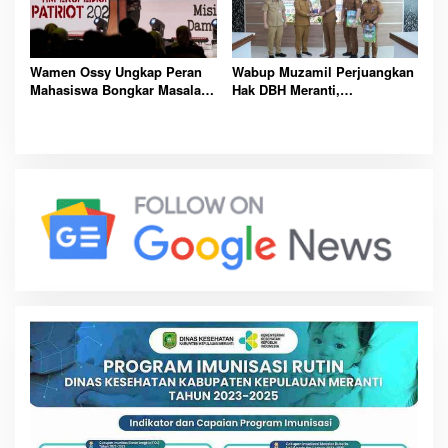
Wamen Ossy Ungkap Peran
Wabup Muzamil Perjuangkan
Mahasiswa Bongkar Masalah
Hak DBH Meranti,
Tanah Kawasan Transmigrasi
Kemendagri Buka Peluang
Penegasan Batas Wilayah
Laut Resmi