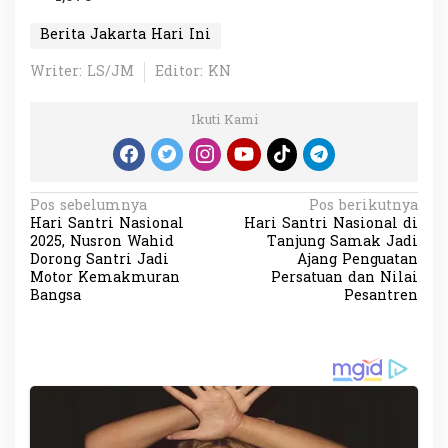
Berita Jakarta Hari Ini
Writer: LS/JM
Editor: KN
Ikuti Kami
N
Pos sebelumnya
Pos berikutnya
Hari Santri Nasional
Hari Santri Nasional di
a
2025, Nusron Wahid
Tanjung Samak Jadi
v
Dorong Santri Jadi
Ajang Penguatan
Motor Kemakmuran
Persatuan dan Nilai
i
Bangsa
Pesantren
g
a
s
i
p