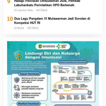
9
Hadapi Penilaian Ombudsman 2026, Pemkab
Labuhanbatu Perintahkan OPD Berbenah
Di Labuhan Batu
140 Dilihat
10
Dua Lagu Pangdam VI Mulawarman Jadi Sorotan di
Kompetisi HUT RI
Di Musik
139 Dilihat