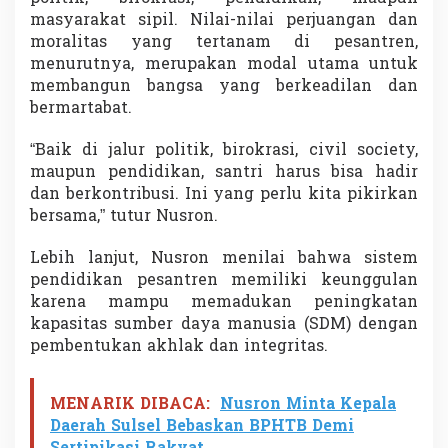
n
masyarakat sipil. Nilai-nilai perjuangan dan
B
moralitas yang tertanam di pesantren,
e
menurutnya, merupakan modal utama untuk
r
membangun bangsa yang berkeadilan dan
m
a
bermartabat.
r
t
“Baik di jalur politik, birokrasi, civil society,
a
maupun pendidikan, santri harus bisa hadir
b
dan berkontribusi. Ini yang perlu kita pikirkan
a
t
bersama,” tutur Nusron.
Lebih lanjut, Nusron menilai bahwa sistem
pendidikan pesantren memiliki keunggulan
karena mampu memadukan peningkatan
kapasitas sumber daya manusia (SDM) dengan
pembentukan akhlak dan integritas.
MENARIK DIBACA:
Nusron Minta Kepala
Daerah Sulsel Bebaskan BPHTB Demi