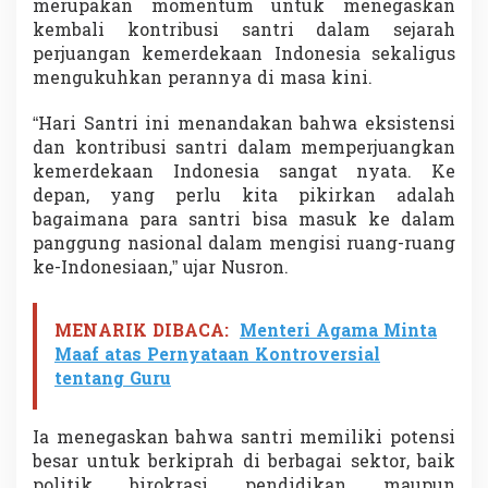
merupakan momentum untuk menegaskan
e
kembali kontribusi santri dalam sejarah
g
i
perjuangan kemerdekaan Indonesia sekaligus
s
mengukuhkan perannya di masa kini.
B
a
“Hari Santri ini menandakan bahwa eksistensi
n
dan kontribusi santri dalam memperjuangkan
g
u
kemerdekaan Indonesia sangat nyata. Ke
n
depan, yang perlu kita pikirkan adalah
I
bagaimana para santri bisa masuk ke dalam
n
panggung nasional dalam mengisi ruang-ruang
d
ke-Indonesiaan,” ujar Nusron.
o
n
e
s
MENARIK DIBACA:
Menteri Agama Minta
i
Maaf atas Pernyataan Kontroversial
a
tentang Guru
M
a
j
Ia menegaskan bahwa santri memiliki potensi
u
besar untuk berkiprah di berbagai sektor, baik
d
a
politik, birokrasi, pendidikan, maupun