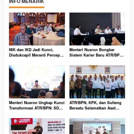
INFO MENARIK
NIK dan IKD Jadi Kunci,
Menteri Nusron Bongkar
Disdukcapil Meranti Percepat
Sistem Karier Baru ATR/BPN,
Revolusi Layanan Digital
Pegawai Wajib Lewati
Tahapan
Menteri Nusron Ungkap Kunci
ATR/BPN, KPK, dan Sulteng
Transformasi ATR/BPN: SDM
Bersatu Selamatkan Aset
Harus Layani dengan Hati
Daerah Bernilai Besar