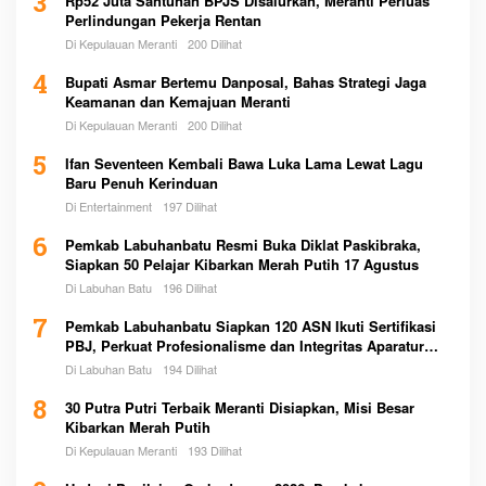
3
Rp52 Juta Santunan BPJS Disalurkan, Meranti Perluas
Perlindungan Pekerja Rentan
Di Kepulauan Meranti
200 Dilihat
4
Bupati Asmar Bertemu Danposal, Bahas Strategi Jaga
Keamanan dan Kemajuan Meranti
Di Kepulauan Meranti
200 Dilihat
5
Ifan Seventeen Kembali Bawa Luka Lama Lewat Lagu
Baru Penuh Kerinduan
Di Entertainment
197 Dilihat
6
Pemkab Labuhanbatu Resmi Buka Diklat Paskibraka,
Siapkan 50 Pelajar Kibarkan Merah Putih 17 Agustus
Di Labuhan Batu
196 Dilihat
7
Pemkab Labuhanbatu Siapkan 120 ASN Ikuti Sertifikasi
PBJ, Perkuat Profesionalisme dan Integritas Aparatur
Pemerintah
Di Labuhan Batu
194 Dilihat
8
30 Putra Putri Terbaik Meranti Disiapkan, Misi Besar
Kibarkan Merah Putih
Di Kepulauan Meranti
193 Dilihat