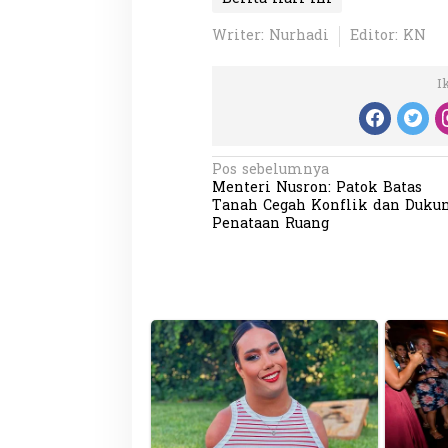
Writer: Nurhadi
Editor: KN
I
Partisipasi Pemu
N
Pos sebelumnya
Pelayanan Sukarel
Menteri Nusron: Patok Batas
a
Diadakan di Nanji
Di GLOBAL, VIDEO
|
18 
Tanah Cegah Konflik dan Duku
v
Penataan Ruang
i
g
a
s
i
p
o