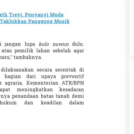
th Trevi, Penyanyi Muda
g Taklukkan Panggung Musik
Patok Batas Tanah
Rekognisi Sejarah Kerajaan Siak
n Dukung
dan Harapan Daerah Istimewa Riau
|
8 Agustus 2025
Di KOLOM, Opini, SOROTAN
|
16 Juni 2025
pi jangan lupa
kulo nuwun
dulu.
atau pemilik lahan sebelah agar
baru,” tambahnya.
ilaksanakan secara serentak di
i bagian dari upaya preventif
k agraria. Kementerian ATR/BPN
apat meningkatkan kesadaran
gnya penandaan batas tanah demi
 hukum dan keadilan dalam