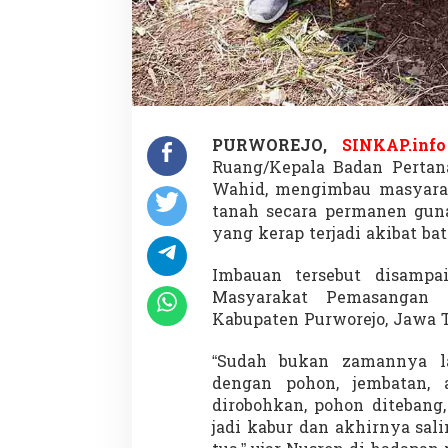
n
e
n
u
n
t
u
k
PURWOREJO,
SINKAP.info
H
Ruang/Kepala Badan Pertan
i
n
Wahid, mengimbau masyara
d
tanah secara permanen gun
a
yang kerap terjadi akibat bat
r
i
Imbauan tersebut disampa
S
e
Masyarakat Pemasangan
n
Kabupaten Purworejo, Jawa T
g
k
“Sudah bukan zamannya la
e
dengan pohon, jembatan, 
t
a
dirobohkan, pohon ditebang
B
jadi kabur dan akhirnya sal
a