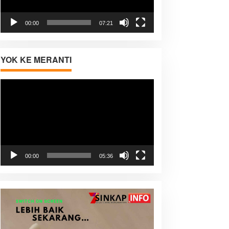
00:00
07:21
YOK KE MERANTI
Pemutar
Video
00:00
05:36