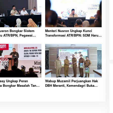
Nusron Bongkar Sistem
Menteri Nusron Ungkap Kunci
ru ATR/BPN, Pegawai
Transformasi ATR/BPN: SDM Harus
ati Tahapan
Layani dengan Hati
sy Ungkap Peran
Wabup Muzamil Perjuangkan Hak
a Bongkar Masalah Tanah
DBH Meranti, Kemendagri Buka
Transmigrasi
Peluang Penegasan Batas Wilayah
Laut Resmi