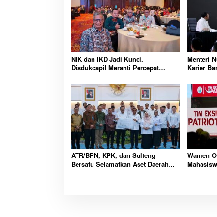
NIK dan IKD Jadi Kunci,
Menteri 
Disdukcapil Meranti Percepat
Karier Ba
Revolusi Layanan Digital
Wajib Lew
ATR/BPN, KPK, dan Sulteng
Wamen Os
Bersatu Selamatkan Aset Daerah
Mahasisw
Bernilai Besar
Kawasan 