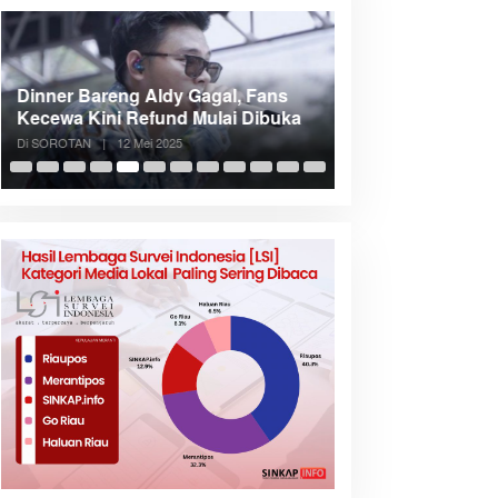
Dinner Bareng Aldy Gagal, Fans
Meranti Incar Kon
Kecewa Kini Refund Mulai Dibuka
Kepri, Bupati A
Di SOROTAN
|
12 Mei 2025
Di SOROTAN
|
6 Mei 2