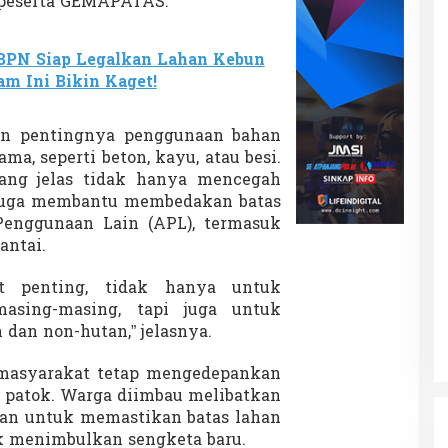
n peserta GEMAPATAS.
BPN Siap Legalkan Lahan Kebun
m Ini Bikin Kaget!
n pentingnya penggunaan bahan
ma, seperti beton, kayu, atau besi.
ang jelas tidak hanya mencegah
i juga membantu membedakan batas
enggunaan Lain (APL), termasuk
antai.
t penting, tidak hanya untuk
asing-masing, tapi juga untuk
an non-hutan,” jelasnya.
 masyarakat tetap mengedepankan
patok. Warga diimbau melibatkan
san untuk memastikan batas lahan
ak menimbulkan sengketa baru.