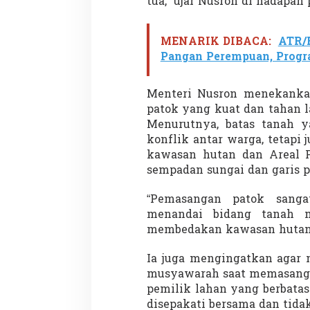
tua,” ujar Nusron di hadapa
t
a
s
MENARIK DIBACA:
ATR/
T
a
Pangan Perempuan, Progra
n
a
h
Menteri Nusron menekanka
patok yang kuat dan tahan la
Menurutnya, batas tanah y
konflik antar warga, tetap
kawasan hutan dan Areal P
sempadan sungai dan garis p
“Pemasangan patok sanga
menandai bidang tanah m
membedakan kawasan hutan d
Ia juga mengingatkan agar
musyawarah saat memasang 
pemilik lahan yang berbata
disepakati bersama dan tid