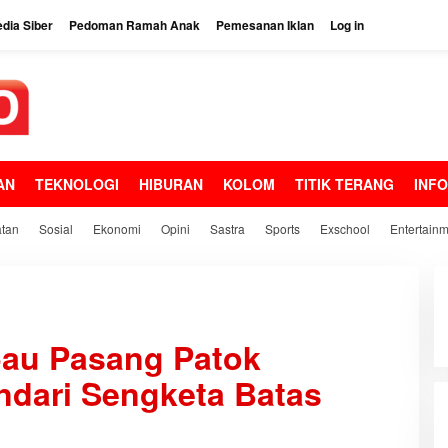
dia Siber
Pedoman Ramah Anak
Pemesanan Iklan
Log in
AN
TEKNOLOGI
HIBURAN
KOLOM
TITIK TERANG
INF
tan
Sosial
Ekonomi
Opini
Sastra
Sports
Exschool
Entertain
bau Pasang Patok
ndari Sengketa Batas