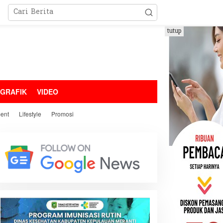
tutup
OGRAFIK
VIDEO
ment
Lifestyle
Promosi