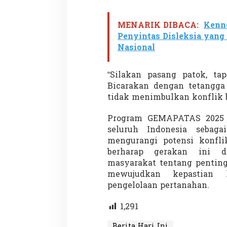
MENARIK DIBACA:
Kenne
Penyintas Disleksia yan
Demonstrasi Gen-Z Guncang
Menteri Nusron: 
Nasional
Nepal, PM Mundur Mendadak
Cegah Konflik da
Setelah Gedung Parlemen Dibakar
Penataan Ruang
Di GLOBAL, SOROTAN
|
12 September 2025
Di NASIONAL, SOROTAN
“Silakan pasang patok, ta
Bicarakan dengan tetangga 
tidak menimbulkan konflik 
Program GEMAPATAS 2025 d
seluruh Indonesia sebaga
mengurangi potensi konfli
berharap gerakan ini d
masyarakat tentang pentin
mewujudkan kepastian
pengelolaan pertanahan.
1,291
Berita Hari Ini