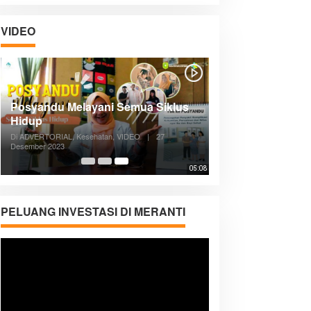
VIDEO
Posyandu Melayani Semua Siklus
Hidup
Di ADVERTORIAL, Kesehatan, VIDEO
|
27
Desember 2023
05:08
PELUANG INVESTASI DI MERANTI
Pemutar
Video