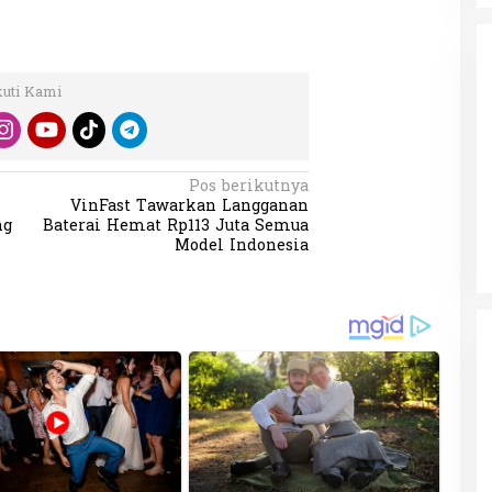
kuti Kami
da dalam
Eksplore Meranti – Yok ke Meranti
Pos berikutnya
a Internasional
VinFast Tawarkan Langganan
Di Budaya, NASIONAL, VIDEO, Wisata
|
13 Januari
ng
Januari 2024
2024
ng
Baterai Hemat Rp113 Juta Semua
Model Indonesia