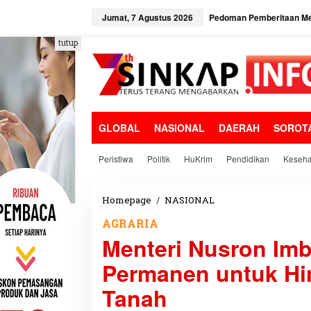
L
e
Jumat, 7 Agustus 2026
Pedoman Pemberitaan Me
w
a
tutup
t
i
k
e
k
o
GLOBAL
NASIONAL
DAERAH
SOROT
n
t
e
Peristiwa
Politik
HuKrim
Pendidikan
Keseha
n
Homepage
/
NASIONAL
M
e
AGRARIA
n
Menteri Nusron Im
t
e
Permanen untuk Hi
r
i
Tanah
N
u