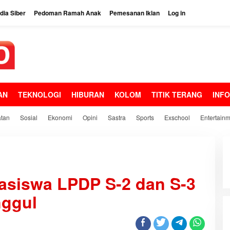
ia Siber
Pedoman Ramah Anak
Pemesanan Iklan
Log in
AN
TEKNOLOGI
HIBURAN
KOLOM
TITIK TERANG
INF
tan
Sosial
Ekonomi
Opini
Sastra
Sports
Exschool
Entertain
Beasiswa LPDP S-2 dan S-3
nggul