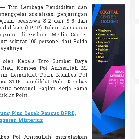
— Tim Lembaga Pendidikan dan
 menggelar sosialisasi penjaringan
gram beasiswa S-2 dan S-3 dari
ndidikan (LPDP) Tahun Anggaran
angsung di Gedung Media Center
kuti sekitar 100 personel dari Polda
ilayahnya.
i oleh Kepala Biro Sumber Daya
Riau, Kombes Pol Anissullah M.
Tim Lemdiklat Polri, Kombes Pol
ama STIK Lemdiklat Polri Kombes
M
serta personel Bagian Kerja Sama
klat Polri.
ung Plus Desak Pansus DPRD,
ggaran Misterius
es Pol Anissullah, menjelaskan