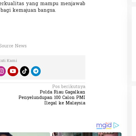
erkualitas yang mampu menjawab
 bagi kemajuan bangsa.
Source News
da dalam
Eksplore Meranti – Yok ke Meranti
a Internasional
Di Budaya, NASIONAL, VIDEO, Wisata
|
13 Januari
ng
kuti Kami
Januari 2024
2024
Pos berikutnya
Polda Riau Gagalkan
Penyelundupan 100 Calon PMI
Ilegal ke Malaysia