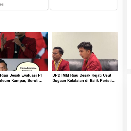
Riau Desak Evaluasi PT
DPD IMM Riau Desak Kejati Usut
oleum Kampar, Soroti
Dugaan Kelalaian di Balik Peristiwa
nsi dan Kinerja Direksi
Sumatera Blackout Besar