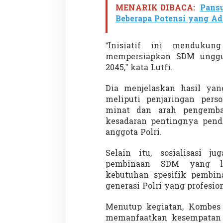
MENARIK DIBACA:
Pansu
Beberapa Potensi yang Ad
Penembakan Tragis
“Inisiatif ini mendukun
Utah: Pelaku Sen
mempersiapkan SDM unggu
Masih Buron
Di GLOBAL, SOROTAN
|
2045,” kata Lutfi.
Dia menjelaskan hasil yang
meliputi penjaringan perso
minat dan arah pengemban
kesadaran pentingnya pendi
anggota Polri.
Selain itu, sosialisasi j
pembinaan SDM yang leb
kebutuhan spesifik pembin
generasi Polri yang profesion
Menutup kegiatan, Kombes 
memanfaatkan kesempatan 