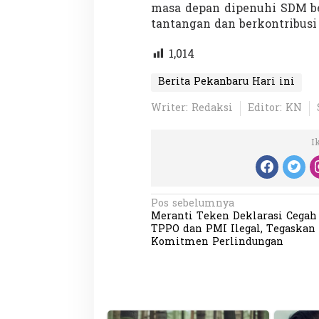
masa depan dipenuhi SDM b
tantangan dan berkontribusi
1,014
Berita Pekanbaru Hari ini
Writer: Redaksi
Editor: KN
Partisipasi Pemu
Pelayanan Sukarel
Diadakan di Nanji
I
Di GLOBAL, VIDEO
|
18 
N
Pos sebelumnya
Meranti Teken Deklarasi Cegah
a
TPPO dan PMI Ilegal, Tegaskan
v
Komitmen Perlindungan
i
g
a