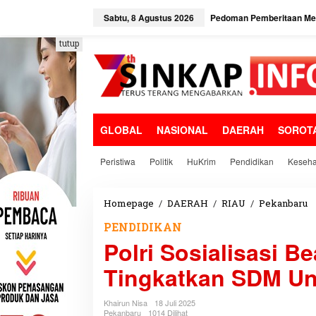
L
e
Sabtu, 8 Agustus 2026
Pedoman Pemberitaan Med
w
a
tutup
t
i
k
e
k
o
GLOBAL
NASIONAL
DAERAH
SOROT
n
t
e
Peristiwa
Politik
HuKrim
Pendidikan
Keseha
n
Homepage
/
DAERAH
/
RIAU
/
Pekanbaru
P
o
PENDIDIKAN
l
Polri Sosialisasi 
r
i
Tingkatkan SDM U
S
o
s
Khairun Nisa
18 Juli 2025
i
Pekanbaru
1014 Dilihat