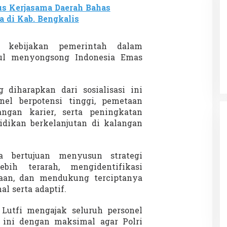
s Kerjasama Daerah Bahas
a di Kab. Bengkalis
 Charlie Kirk di
Demonstrasi Gen-Z Guncang
g kebijakan pemerintah dalam
apan Jarak Jauh
Nepal, PM Mundur Mendadak
l menyongsong Indonesia Emas
Setelah Gedung Parlemen Dibakar
12 September 2025
Di GLOBAL, SOROTAN
|
12 September 2025
 diharapkan dari sosialisasi ini
nel berpotensi tinggi, pemetaan
gan karier, serta peningkatan
dikan berkelanjutan di kalangan
uga bertujuan menyusun strategi
ih terarah, mengidentifikasi
aan, dan mendukung terciptanya
al serta adaptif.
Lutfi mengajak seluruh personel
ini dengan maksimal agar Polri