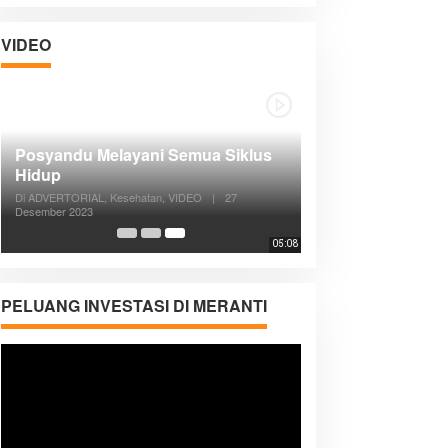
VIDEO
Posyandu Melayani Semua Siklus
Hidup
Di ADVERTORIAL, Kesehatan, VIDEO
|
27
Desember 2023
05:08
PELUANG INVESTASI DI MERANTI
Pemutar
Video