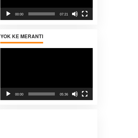
00:00
07:21
YOK KE MERANTI
Pemutar
Video
00:00
05:36