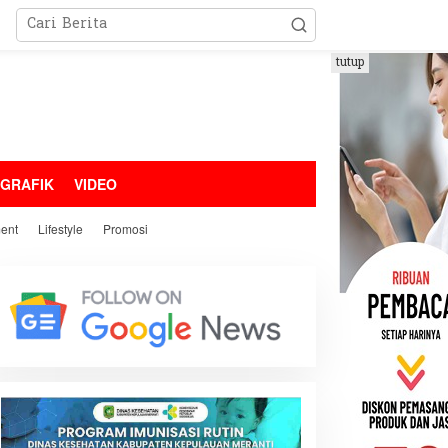
tutup
OGRAFIK
VIDEO
ment
Lifestyle
Promosi