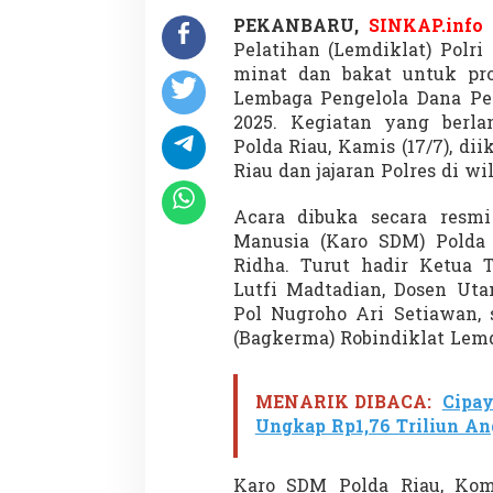
S
PEKANBARU,
SINKAP.info
-
3
Pelatihan (Lemdiklat) Polri
T
minat dan bakat untuk pro
i
Lembaga Pengelola Dana Pe
n
2025. Kegiatan yang berl
g
k
Polda Riau, Kamis (17/7), dii
a
Riau dan jajaran Polres di w
t
k
Acara dibuka secara resm
a
Manusia (Karo SDM) Polda 
n
S
Ridha. Turut hadir Ketua 
D
Lutfi Madtadian, Dosen Ut
Pol Nugroho Ari Setiawan, 
U
(Bagkerma) Robindiklat Lemdi
n
g
g
MENARIK DIBACA:
Cipay
u
l
Ungkap Rp1,76 Triliun An
Karo SDM Polda Riau, Komb