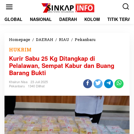
L
e
w
a
GLOBAL
NASIONAL
DAERAH
KOLOM
TITIK TERA
t
i
k
e
Homepage
/
DAERAH
/
RIAU
/
Pekanbaru
K
k
u
HUKRIM
o
r
n
i
Kurir Sabu 25 Kg Ditangkap di
t
r
Pelalawan, Sempat Kabur dan Buang
e
S
Barang Bukti
n
a
b
Khairun Nisa
23 Juli 2025
u
Pekanbaru
1340 Dilihat
2
5
K
g
D
i
t
a
n