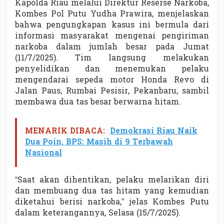
Kapolda Riau melalui Direktur Reserse Narkoba,
u
Kombes Pol Putu Yudha Prawira, menjelaskan
r
d
bahwa pengungkapan kasus ini bermula dari
a
informasi masyarakat mengenai pengiriman
n
narkoba dalam jumlah besar pada Jumat
B
(11/7/2025). Tim langsung melakukan
u
penyelidikan dan menemukan pelaku
a
n
mengendarai sepeda motor Honda Revo di
g
Jalan Paus, Rumbai Pesisir, Pekanbaru, sambil
B
membawa dua tas besar berwarna hitam.
a
r
a
MENARIK DIBACA:
Demokrasi Riau Naik
n
g
Dua Poin, BPS: Masih di 9 Terbawah
B
Nasional
u
k
t
“Saat akan dihentikan, pelaku melarikan diri
i
dan membuang dua tas hitam yang kemudian
diketahui berisi narkoba,” jelas Kombes Putu
dalam keterangannya, Selasa (15/7/2025).