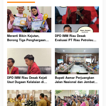
Meranti Bikin Kejutan,
DPD IMM Riau Desak
Borong Tiga Penghargaan
Evaluasi PT Riau Petroleum
GenRe Riau 2026
Kampar, Soroti Transparansi
dan Kinerja Direksi
DPD IMM Riau Desak Kejati
Bupati Asmar Perjuangkan
Usut Dugaan Kelalaian di
Jalan Nasional dan Jembatan
Balik Peristiwa Sumatera
Strategis Demi Buka Akses
Blackout Besar
Meranti Lebih Luas