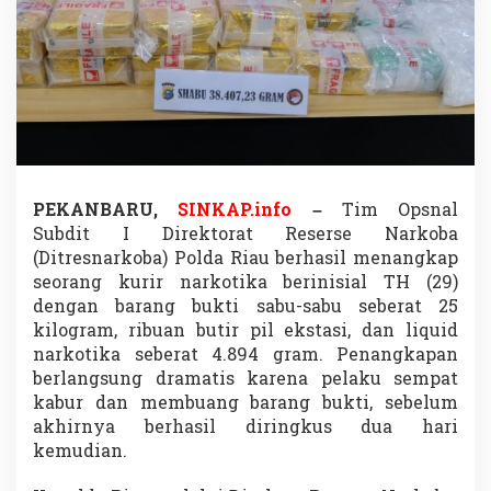
g
k
a
p
d
i
P
e
l
a
l
PEKANBARU,
SINKAP.info
–
Tim Opsnal
a
Subdit I Direktorat Reserse Narkoba
w
(Ditresnarkoba) Polda Riau berhasil menangkap
a
seorang kurir narkotika berinisial TH (29)
n
dengan barang bukti sabu-sabu seberat 25
,
S
kilogram, ribuan butir pil ekstasi, dan liquid
e
narkotika seberat 4.894 gram. Penangkapan
m
berlangsung dramatis karena pelaku sempat
p
kabur dan membuang barang bukti, sebelum
a
t
akhirnya berhasil diringkus dua hari
K
kemudian.
a
b