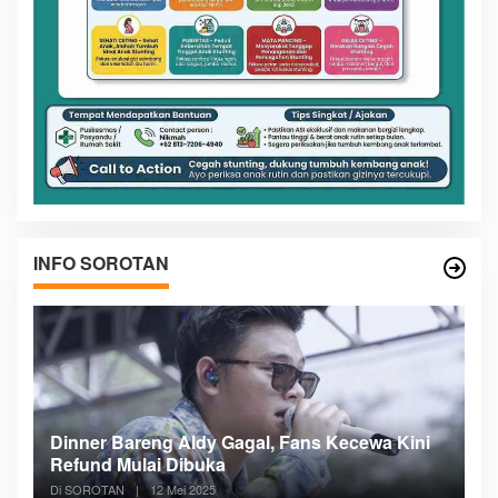
INFO SOROTAN
n
Dinner Bareng Aldy Gagal, Fans Kecewa Kini
Me
Refund Mulai Dibuka
B
Di SOROTAN
|
12 Mei 2025
Di