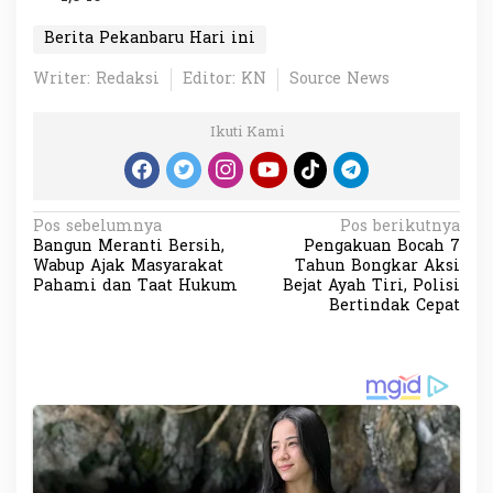
Berita Pekanbaru Hari ini
Writer: Redaksi
Editor: KN
Source News
Ikuti Kami
N
Pos sebelumnya
Pos berikutnya
Bangun Meranti Bersih,
Pengakuan Bocah 7
a
Wabup Ajak Masyarakat
Tahun Bongkar Aksi
v
Pahami dan Taat Hukum
Bejat Ayah Tiri, Polisi
Bertindak Cepat
i
g
a
s
i
p