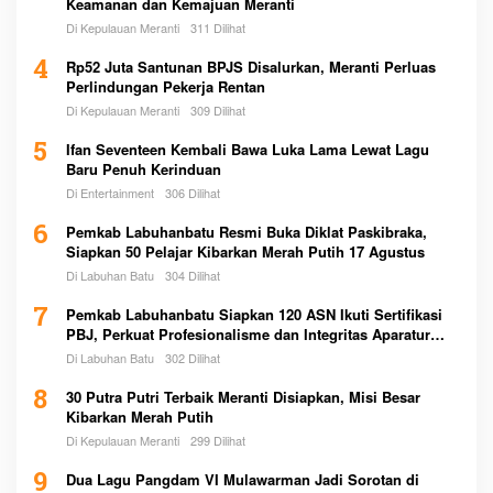
Keamanan dan Kemajuan Meranti
Di Kepulauan Meranti
311 Dilihat
4
Rp52 Juta Santunan BPJS Disalurkan, Meranti Perluas
Perlindungan Pekerja Rentan
Di Kepulauan Meranti
309 Dilihat
5
Ifan Seventeen Kembali Bawa Luka Lama Lewat Lagu
Baru Penuh Kerinduan
Di Entertainment
306 Dilihat
6
Pemkab Labuhanbatu Resmi Buka Diklat Paskibraka,
Siapkan 50 Pelajar Kibarkan Merah Putih 17 Agustus
Di Labuhan Batu
304 Dilihat
7
Pemkab Labuhanbatu Siapkan 120 ASN Ikuti Sertifikasi
PBJ, Perkuat Profesionalisme dan Integritas Aparatur
Pemerintah
Di Labuhan Batu
302 Dilihat
8
30 Putra Putri Terbaik Meranti Disiapkan, Misi Besar
Kibarkan Merah Putih
Di Kepulauan Meranti
299 Dilihat
9
Dua Lagu Pangdam VI Mulawarman Jadi Sorotan di