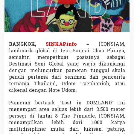
o
s
t
i
n
D
O
M
BANGKOK,
SINKAP.info
–
ICONSIAM,
L
landmark global di tepi Sungai Chao Phraya,
A
N
semakin memperkuat posisinya sebagai
D
Destinasi Seni Global yang wajib dikunjungi
,
dengan meluncurkan pameran tunggal skala
”
penuh pertama dari seniman dan pencerita
P
ternama Thailand, Udom Taephanich, atau
a
m
dikenal dengan Note Udom.
e
r
Pameran bertajuk “Lost in DOMLAND” ini
a
menempati area seluas lebih dari 3.500 meter
n
persegi di lantai 8 The Pinnacle, ICONSIAM,
S
e
menampilkan lebih dari 1.000 karya
n
multidisipliner mulai dari lukisan, patung,
i