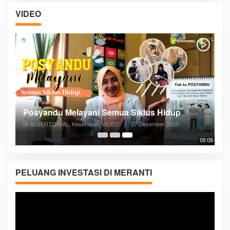
VIDEO
Posyandu Melayani Semua Siklus Hidup
Di ADVERTORIAL, Kesehatan, VIDEO
|
27 Desember 2023
05:08
PELUANG INVESTASI DI MERANTI
Pemutar
Video