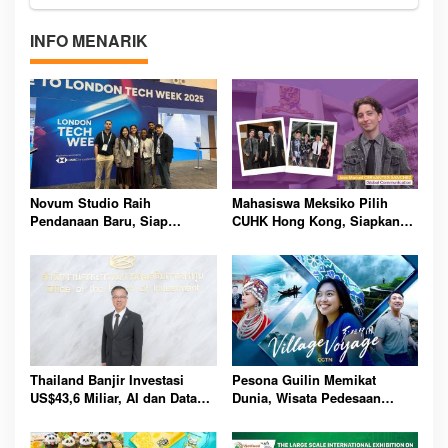
INFO MENARIK
Novum Studio Raih
Mahasiswa Meksiko Pilih
Pendanaan Baru, Siap
CUHK Hong Kong, Siapkan
Guncang Dunia Bisnis Lewat
Karier Media Global Lewat
Platform AI Ahoy Project
Beasiswa Internasional
Global
Bergengsi
Thailand Banjir Investasi
Pesona Guilin Memikat
US$43,6 Miliar, AI dan Data
Dunia, Wisata Pedesaan
Center Jadi Penggerak
Hadirkan Pengalaman Budaya
Ekonomi Baru Nasional
dan Alam Tak Terlupakan