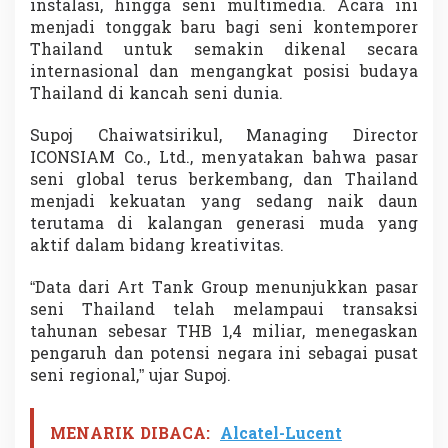
instalasi, hingga seni multimedia. Acara ini
T
menjadi tonggak baru bagi seni kontemporer
h
a
Thailand untuk semakin dikenal secara
i
internasional dan mengangkat posisi budaya
l
Thailand di kancah seni dunia.
a
n
Supoj Chaiwatsirikul, Managing Director
d
T
ICONSIAM Co., Ltd., menyatakan bahwa pasar
e
seni global terus berkembang, dan Thailand
r
menjadi kekuatan yang sedang naik daun
b
terutama di kalangan generasi muda yang
e
aktif dalam bidang kreativitas.
s
a
r
“Data dari Art Tank Group menunjukkan pasar
d
seni Thailand telah melampaui transaksi
a
tahunan sebesar THB 1,4 miliar, menegaskan
n
pengaruh dan potensi negara ini sebagai pusat
I
m
seni regional,” ujar Supoj.
e
r
s
MENARIK DIBACA:
Alcatel-Lucent
i