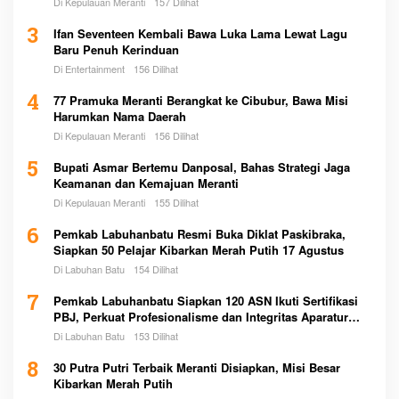
Di Kepulauan Meranti
157 Dilihat
3
Ifan Seventeen Kembali Bawa Luka Lama Lewat Lagu
Baru Penuh Kerinduan
Di Entertainment
156 Dilihat
4
77 Pramuka Meranti Berangkat ke Cibubur, Bawa Misi
Harumkan Nama Daerah
Di Kepulauan Meranti
156 Dilihat
5
Bupati Asmar Bertemu Danposal, Bahas Strategi Jaga
Keamanan dan Kemajuan Meranti
Di Kepulauan Meranti
155 Dilihat
6
Pemkab Labuhanbatu Resmi Buka Diklat Paskibraka,
Siapkan 50 Pelajar Kibarkan Merah Putih 17 Agustus
Di Labuhan Batu
154 Dilihat
7
Pemkab Labuhanbatu Siapkan 120 ASN Ikuti Sertifikasi
PBJ, Perkuat Profesionalisme dan Integritas Aparatur
Pemerintah
Di Labuhan Batu
153 Dilihat
8
30 Putra Putri Terbaik Meranti Disiapkan, Misi Besar
Kibarkan Merah Putih