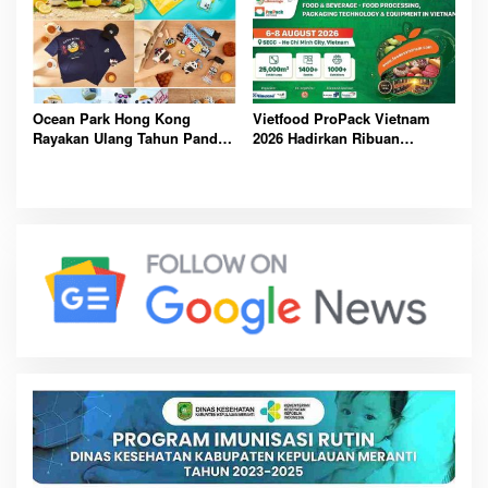
Bersama
Ocean Park Hong Kong
Vietfood ProPack Vietnam
Rayakan Ulang Tahun Panda,
2026 Hadirkan Ribuan
Pengunjung Berpeluang
Perusahaan Global, Perkuat
Bawa Pulang Mobil Listrik
Masa Depan Industri F&B
Mewah
Berkelanjutan