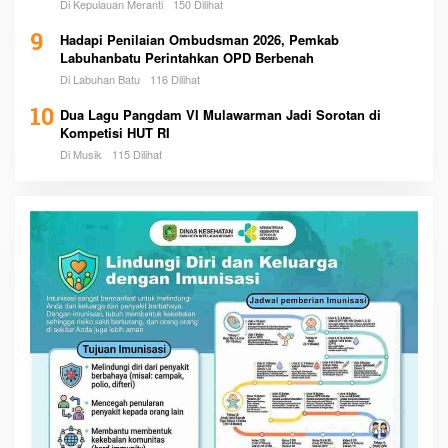
Di Kepulauan Meranti
150 Dilihat
9
Hadapi Penilaian Ombudsman 2026, Pemkab
Labuhanbatu Perintahkan OPD Berbenah
Di Labuhan Batu
116 Dilihat
10
Dua Lagu Pangdam VI Mulawarman Jadi Sorotan di
Kompetisi HUT RI
Di Musik
115 Dilihat