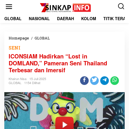
L
e
w
a
GLOBAL
NASIONAL
DAERAH
KOLOM
TITIK TERA
t
i
k
e
Homepage
/
GLOBAL
I
k
C
SENI
o
O
n
N
ICONSIAM Hadirkan “Lost in
t
S
DOMLAND,” Pameran Seni Thailand
e
I
Terbesar dan Imersif
n
A
M
Khairun Nisa
15 Juli 2025
H
GLOBAL
1154 Dilihat
a
d
i
r
k
a
n
“
L