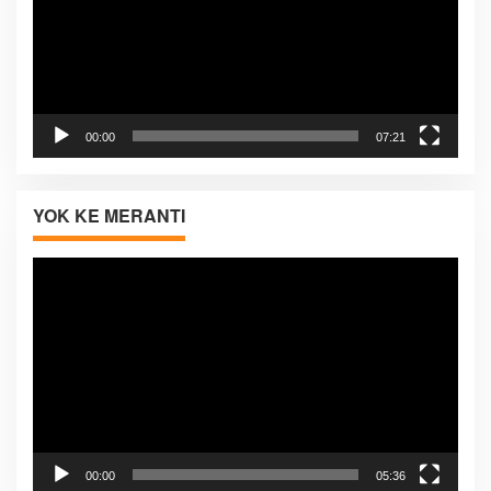
00:00
07:21
YOK KE MERANTI
Pemutar
Video
00:00
05:36