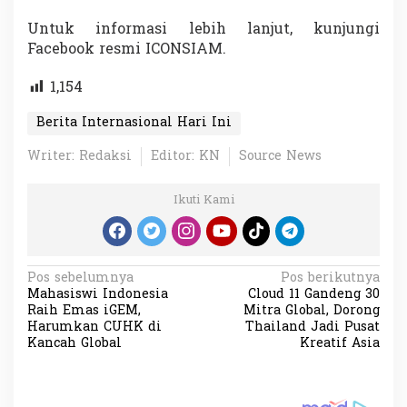
Untuk informasi lebih lanjut, kunjungi
Facebook resmi ICONSIAM.
1,154
Berita Internasional Hari Ini
Writer: Redaksi
Editor: KN
Source News
Ikuti Kami
N
Pos sebelumnya
Pos berikutnya
Mahasiswi Indonesia
Cloud 11 Gandeng 30
a
Raih Emas iGEM,
Mitra Global, Dorong
v
Harumkan CUHK di
Thailand Jadi Pusat
Kancah Global
Kreatif Asia
i
g