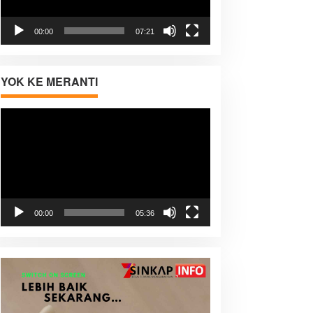
00:00
07:21
YOK KE MERANTI
Pemutar
Video
00:00
05:36