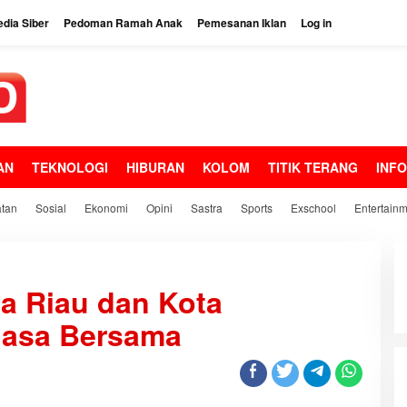
dia Siber
Pedoman Ramah Anak
Pemesanan Iklan
Log in
AN
TEKNOLOGI
HIBURAN
KOLOM
TITIK TERANG
INF
tan
Sosial
Ekonomi
Opini
Sastra
Sports
Exschool
Entertain
a Riau dan Kota
uasa Bersama