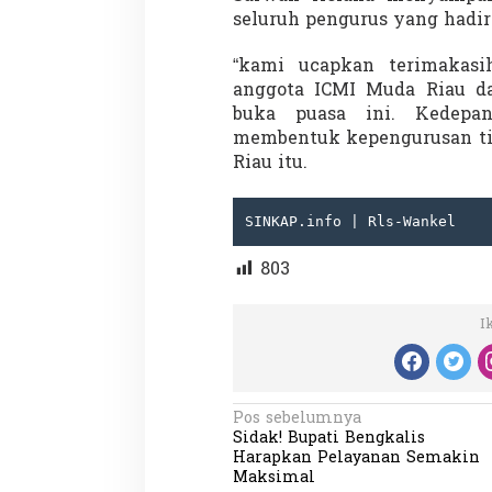
seluruh pengurus yang hadir
“kami ucapkan terimakas
anggota ICMI Muda Riau da
Demonstrasi Gen-Z Guncang
Menteri Nusron: 
buka puasa ini. Kedep
Nepal, PM Mundur Mendadak
Cegah Konflik da
Setelah Gedung Parlemen Dibakar
Penataan Ruang
membentuk kepengurusan tin
Di GLOBAL, SOROTAN
|
12 September 2025
Di NASIONAL, SOROTAN
Riau itu.
SINKAP.info | Rls-Wankel
803
I
N
Pos sebelumnya
Sidak! Bupati Bengkalis
a
Harapkan Pelayanan Semakin
v
Maksimal