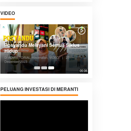
VIDEO
Posyandu Melayani Semua Siklus
Hidup
Di ADVERTORIAL, Kesehatan, VIDEO
|
27
Desember 2023
05:08
PELUANG INVESTASI DI MERANTI
Pemutar
Video