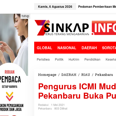
L
e
Kamis, 6 Agustus 2026
Pedoman Pemberitaan Me
w
a
tutup
t
i
k
e
k
o
GLOBAL
NASIONAL
DAERAH
SOROT
n
t
e
Peristiwa
Politik
HuKrim
Pendidikan
Keseha
n
Homepage
/
DAERAH
/
RIAU
/
Pekanbaru
P
e
Pengurus ICMI Mud
n
g
Pekanbaru Buka P
u
r
u
Redaksi
1 Mei 2021
s
Pekanbaru
803 Dilihat
I