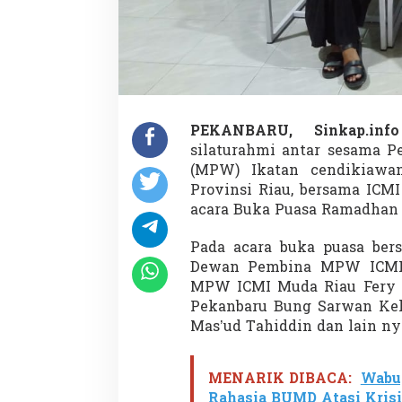
r
u
B
u
k
a
P
u
PEKANBARU, Sinkap.in
a
silaturahmi antar sesama P
s
a
(MPW) Ikatan cendikiawa
B
Provinsi Riau, bersama ICM
e
acara Buka Puasa Ramadhan
r
s
Pada acara buka puasa bers
a
Dewan Pembina MPW ICMI 
a
MPW ICMI Muda Riau Fery E
Pekanbaru Bung Sarwan Kel
Mas’ud Tahiddin dan lain ny
MENARIK DIBACA:
Wabu
Rahasia BUMD Atasi Krisi