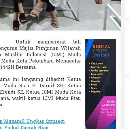
fo
– Untuk mempererat tali
engurus Majlis Pimpinan Wilayah
n Muslim Indonesi (ICMI) Muda
I Muda Kota Pekanbaru Menggelar
 1442H Bersama.
ama ini langsung dihadiri Ketua
m
Muda Riau H. Darnil SH, Ketua
fendi SE, Ketua ICMI Muda Kota
ana, wakil ketua ICMI Muda Riau
a.
p Muzamil Ungkap Strategi
s Fiskal Daerah Riau