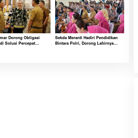
mar Dorong Obligasi
Sekda Meranti Hadiri Pendidikan
di Solusi Percepat
Bintara Polri, Dorong Lahirnya
nan dan Kemandirian
Polisi Humanis Berintegritas dan
ranti
Profesional