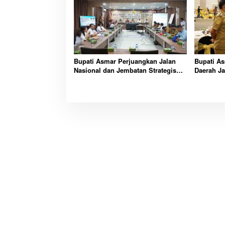
Bupati Asmar Perjuangkan Jalan
Bupati As
Nasional dan Jembatan Strategis
Daerah Ja
Demi Buka Akses Meranti Lebih
Pembangu
Luas
Fiskal Me