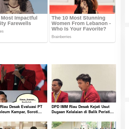
Riau Desak Evaluasi PT
DPD IMM Riau Desak Kejati Usut
oleum Kampar, Soroti
Dugaan Kelalaian di Balik Peristiwa
nsi dan Kinerja Direksi
Sumatera Blackout Besar