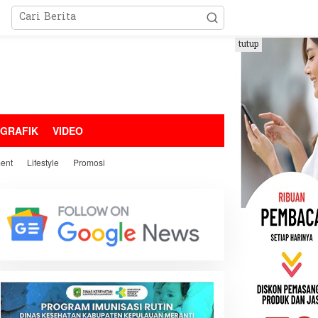
tutup
OGRAFIK
VIDEO
ment
Lifestyle
Promosi