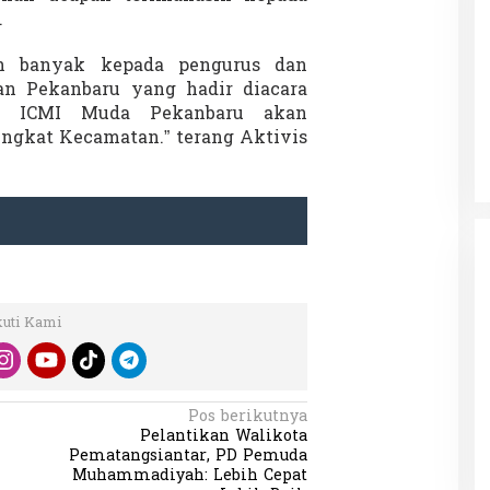
.
ih banyak kepada pengurus dan
n Pekanbaru yang hadir diacara
Patok Batas Tanah
Rekognisi Sejarah Kerajaan Siak
an ICMI Muda Pekanbaru akan
n Dukung
dan Harapan Daerah Istimewa Riau
gkat Kecamatan.” terang Aktivis
|
8 Agustus 2025
Di KOLOM, Opini, SOROTAN
|
16 Juni 2025
kuti Kami
Pos berikutnya
Pelantikan Walikota
Pematangsiantar, PD Pemuda
Muhammadiyah: Lebih Cepat