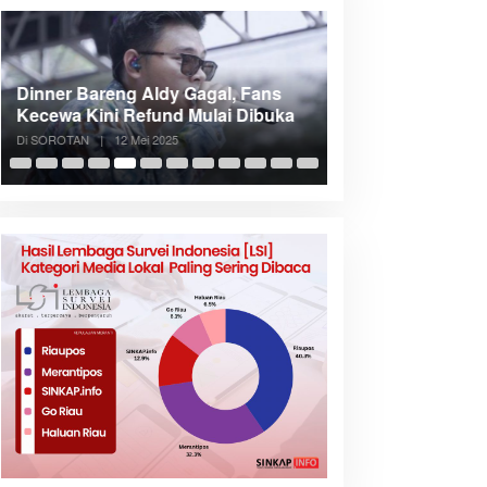
Dinner Bareng Aldy Gagal, Fans
Meranti Incar Kon
Kecewa Kini Refund Mulai Dibuka
Kepri, Bupati A
Di SOROTAN
|
12 Mei 2025
Di SOROTAN
|
6 Mei 2