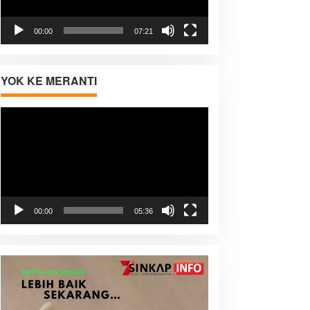
00:00
07:21
YOK KE MERANTI
Pemutar
Video
00:00
05:36