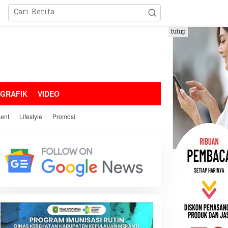
tutup
OGRAFIK
VIDEO
ment
Lifestyle
Promosi