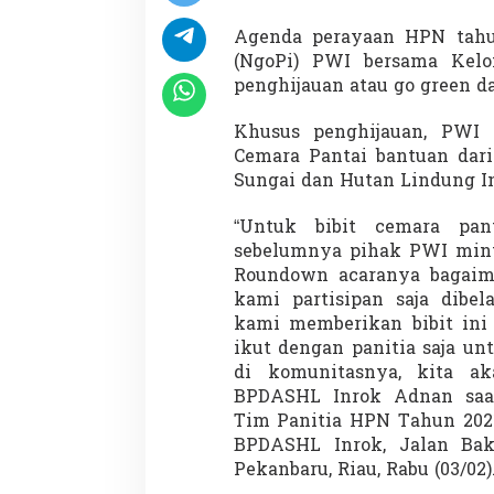
0
B
Agenda perayaan HPN tahun
a
(NgoPi) PWI bersama Kelo
t
penghijauan atau go green da
a
n
g
Khusus penghijauan, PWI
C
Cemara Pantai bantuan dari
e
Sungai dan Hutan Lindung I
a
r
“Untuk bibit cemara pan
a
sebelumnya pihak PWI minta
P
Roundown acaranya bagaiman
a
kami partisipan saja dibe
n
kami memberikan bibit ini 
t
a
ikut dengan panitia saja un
i
di komunitasnya, kita ak
d
BPDASHL Inrok Adnan saa
i
Tim Panitia HPN Tahun 2021
P
u
BPDASHL Inrok, Jalan Bak
l
Pekanbaru, Riau, Rabu (03/02)
a