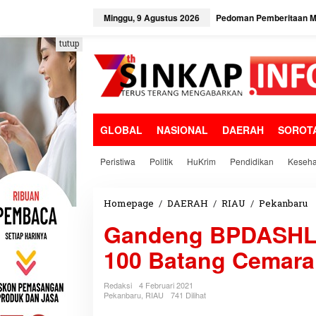
L
e
Minggu, 9 Agustus 2026
Pedoman Pemberitaan Me
w
a
tutup
t
i
k
e
k
o
GLOBAL
NASIONAL
DAERAH
SOROT
n
t
e
Peristiwa
Politik
HuKrim
Pendidikan
Keseha
n
Homepage
/
DAERAH
/
RIAU
/
Pekanbaru
G
a
Gandeng BPDASHL 
n
d
100 Batang Cemara 
e
n
g
Redaksi
4 Februari 2021
B
Pekanbaru
,
RIAU
741 Dilihat
P