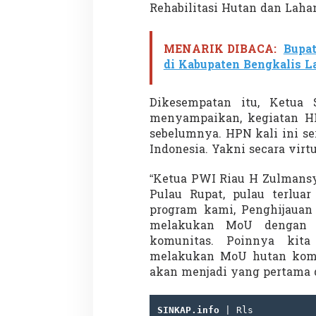
Rehabilitasi Hutan dan Laha
MENARIK DIBACA:
Bupat
Demonstrasi Gen-Z Guncang
Menteri Nusron: 
di Kabupaten Bengkalis 
Nepal, PM Mundur Mendadak
Cegah Konflik da
Setelah Gedung Parlemen Dibakar
Penataan Ruang
Di GLOBAL, SOROTAN
|
12 September 2025
Di NASIONAL, SOROTAN
Dikesempatan itu, Ketua 
menyampaikan, kegiatan HP
sebelumnya. HPN kali ini se
Indonesia. Yakni secara virtu
“Ketua PWI Riau H Zulmansy
Pulau Rupat, pulau terlua
program kami, Penghijauan 
melakukan MoU dengan 
komunitas. Poinnya ki
melakukan MoU hutan komu
akan menjadi yang pertama di
SINKAP.info 
| Rls