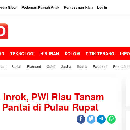
dia Siber
Pedoman Ramah Anak
Pemesanan Iklan
Log in
AN
TEKNOLOGI
HIBURAN
KOLOM
TITIK TERANG
INF
tan
Sosial
Ekonomi
Opini
Sastra
Sports
Exschool
Entertain
Inrok, PWI Riau Tanam
Pantai di Pulau Rupat