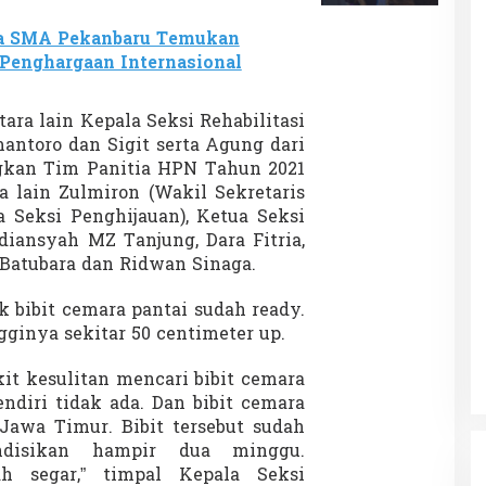
a SMA Pekanbaru Temukan
Penghargaan Internasional
ara lain Kepala Seksi Rehabilitasi
antoro dan Sigit serta Agung dari
gkan Tim Panitia HPN Tahun 2021
a lain Zulmiron (Wakil Sekretaris
a Seksi Penghijauan), Ketua Seksi
diansyah MZ Tanjung, Dara Fitria,
 Batubara dan Ridwan Sinaga.
bibit cemara pantai sudah ready.
gginya sekitar 50 centimeter up.
it kesulitan mencari bibit cemara
endiri tidak ada. Dan bibit cemara
 Jawa Timur. Bibit tersebut sudah
ndisikan hampir dua minggu.
h segar,” timpal Kepala Seksi