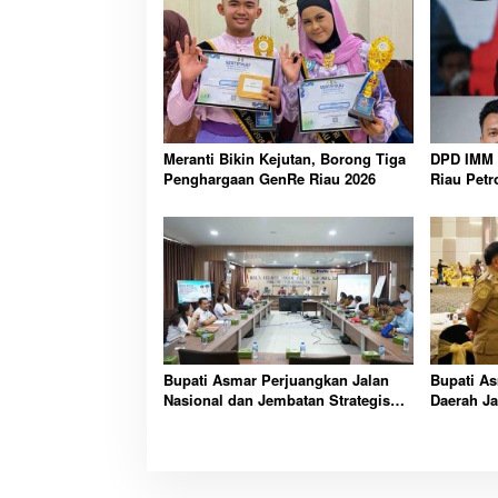
Meranti Bikin Kejutan, Borong Tiga
DPD IMM 
Penghargaan GenRe Riau 2026
Riau Petr
Transpara
Bupati Asmar Perjuangkan Jalan
Bupati As
Nasional dan Jembatan Strategis
Daerah Ja
Demi Buka Akses Meranti Lebih
Pembangu
Luas
Fiskal Me