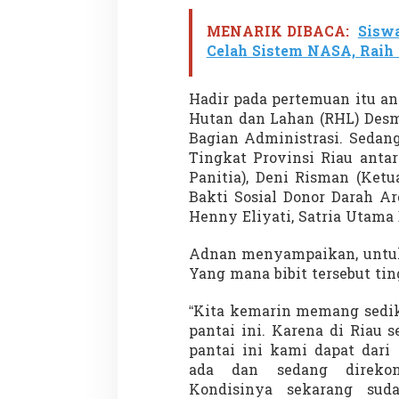
u
R
MENARIK DIBACA:
Sisw
u
Celah Sistem NASA, Raih 
p
a
t
Hadir pada pertemuan itu ant
Hutan dan Lahan (RHL) Desm
Bagian Administrasi. Sedan
Tingkat Provinsi Riau antar
Panitia), Deni Risman (Ketu
Bakti Sosial Donor Darah Ar
Henny Eliyati, Satria Utama
Adnan menyampaikan, untuk 
Yang mana bibit tersebut tin
“Kita kemarin memang sedik
pantai ini. Karena di Riau s
pantai ini kami dapat dari
ada dan sedang direko
Kondisinya sekarang suda