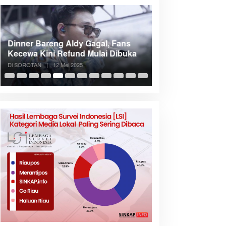
Dinner Bareng Aldy Gagal, Fans
Meranti Incar Kon
Kecewa Kini Refund Mulai Dibuka
Kepri, Bupati A
Di SOROTAN
|
12 Mei 2025
Di SOROTAN
|
6 Mei 2