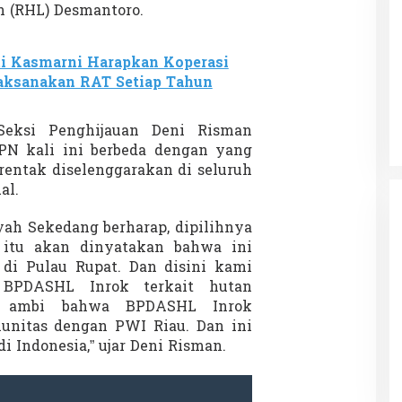
n (RHL) Desmantoro.
i Kasmarni Harapkan Koperasi
Patok Batas Tanah
Rekognisi Sejarah Kerajaan Siak
Laksanakan RAT Setiap Tahun
n Dukung
dan Harapan Daerah Istimewa Riau
|
8 Agustus 2025
Di KOLOM, Opini, SOROTAN
|
16 Juni 2025
Seksi Penghijauan Deni Risman
N kali ini berbeda dengan yang
rentak diselenggarakan di seluruh
al.
ah Sekedang berharap, dipilihnya
r itu akan dinyatakan bahwa ini
di Pulau Rupat. Dan disini kami
BPDASHL Inrok terkait hutan
ta ambi bahwa BPDASHL Inrok
nitas dengan PWI Riau. Dan ini
 Indonesia,” ujar Deni Risman.