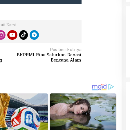
kuti Kami
da dalam
Eksplore Meranti – Yok ke Meranti
Pos berikutnya
a Internasional
BKPRMI Riau Salurkan Donasi
Di Budaya, NASIONAL, VIDEO, Wisata
|
13 Januari
ng
Januari 2024
2024
g
Bencana Alam