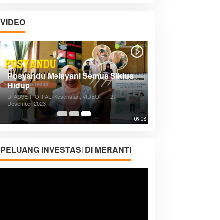
VIDEO
Posyandu Melayani Semua Siklus
Hidup
Di ADVERTORIAL, Kesehatan, VIDEO
|
27
Desember 2023
05:08
PELUANG INVESTASI DI MERANTI
Pemutar
Video