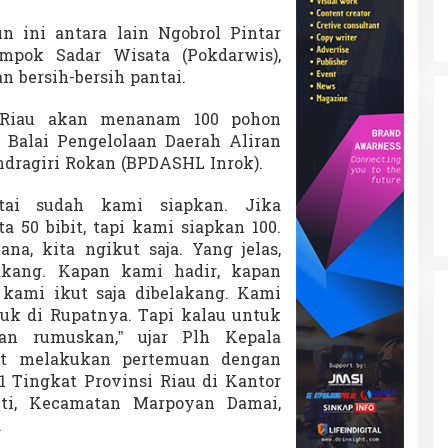
 ini antara lain Ngobrol Pintar
mpok Sadar Wisata (Pokdarwis),
n bersih-bersih pantai.
 Riau akan menanam 100 pohon
 Balai Pengelolaan Daerah Aliran
ndragiri Rokan (BPDASHL Inrok).
m
tai sudah kami siapkan. Jika
 50 bibit, tapi kami siapkan 100.
a, kita ngikut saja. Yang jelas,
lakang. Kapan kami hadir, kapan
kami ikut saja dibelakang. Kami
tuk di Rupatnya. Tapi kalau untuk
an rumuskan,” ujar Plh Kepala
t melakukan pertemuan dengan
 Tingkat Provinsi Riau di Kantor
ti, Kecamatan Marpoyan Damai,
.