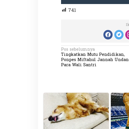
741
I
Partisipasi Pemu
N
Pos sebelumnya
Pelayanan Sukarel
Tingkatkan Mutu Pendidikan,
a
Diadakan di Nanji
Di GLOBAL, VIDEO
|
18 
Ponpes Miftahul Jannah Undan
v
Para Wali Santri
i
g
a
s
i
p
o