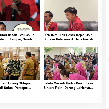
Riau Desak Evaluasi PT
DPD IMM Riau Desak Kejati Usut
oleum Kampar, Soroti
Dugaan Kelalaian di Balik Peristiwa
nsi dan Kinerja Direksi
Sumatera Blackout Besar
mar Dorong Obligasi
Sekda Meranti Hadiri Pendidikan
di Solusi Percepat
Bintara Polri, Dorong Lahirnya
nan dan Kemandirian
Polisi Humanis Berintegritas dan
ranti
Profesional