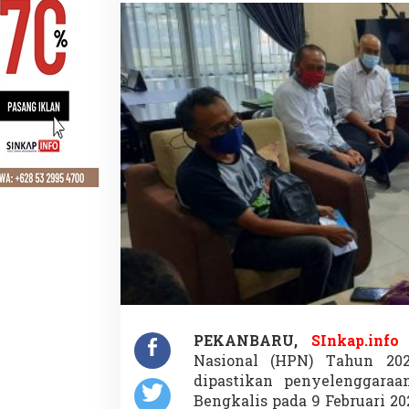
D
A
S
H
L
I
n
r
o
k
,
P
I
R
i
a
u
T
a
n
PEKANBARU,
SInkap.info
–
a
Nasional (HPN) Tahun 202
dipastikan penyelenggaraa
1
0
Bengkalis pada 9 Februari 2