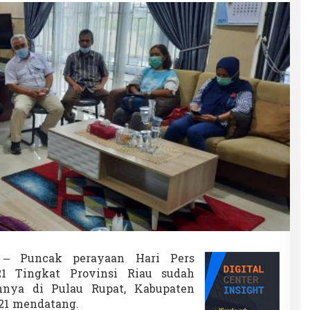
W
 Puncak perayaan Hari Pers
1 Tingkat Provinsi Riau sudah
m
nnya di Pulau Rupat, Kabupaten
021 mendatang.