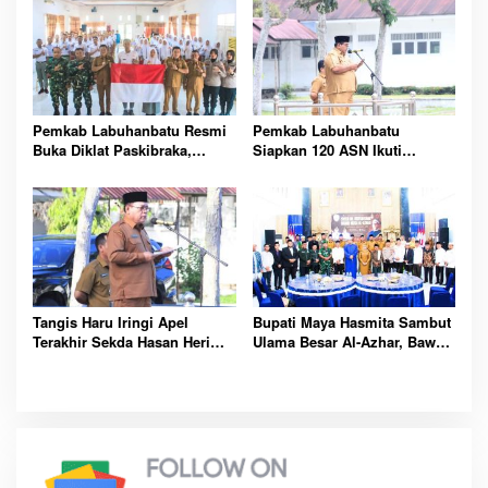
Pemkab Labuhanbatu Resmi
Pemkab Labuhanbatu
Buka Diklat Paskibraka,
Siapkan 120 ASN Ikuti
Siapkan 50 Pelajar Kibarkan
Sertifikasi PBJ, Perkuat
Merah Putih 17 Agustus
Profesionalisme dan
Integritas Aparatur
Pemerintah
Tangis Haru Iringi Apel
Bupati Maya Hasmita Sambut
Terakhir Sekda Hasan Heri
Ulama Besar Al-Azhar, Bawa
Rambe Jelang Purna Bakti
Berkah untuk Masyarakat
Resmi
Labuhanbatu Hari Ini