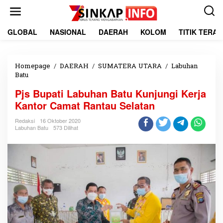
L
e
w
a
GLOBAL
NASIONAL
DAERAH
KOLOM
TITIK TERA
t
i
k
e
Homepage
/
DAERAH
/
SUMATERA UTARA
/
Labuhan
k
Batu
P
o
j
Pjs Bupati Labuhan Batu Kunjungi Kerja
n
s
t
B
Kantor Camat Rantau Selatan
e
u
n
p
Redaksi
16 Oktober 2020
Labuhan Batu
573 Dilihat
a
t
i
L
a
b
u
h
a
n
B