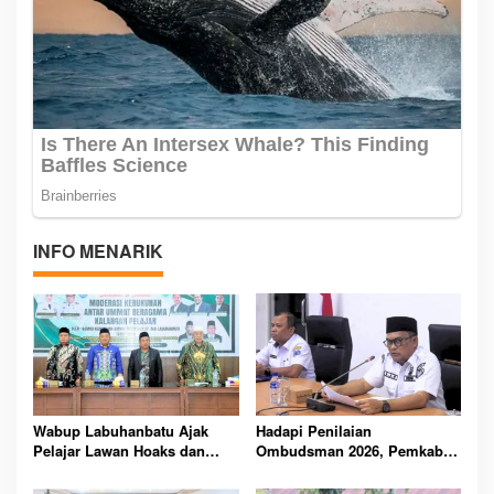
INFO MENARIK
Wabup Labuhanbatu Ajak
Hadapi Penilaian
Pelajar Lawan Hoaks dan
Ombudsman 2026, Pemkab
Intoleransi, Jaga Kerukunan
Labuhanbatu Perintahkan
di Era Digital
OPD Berbenah