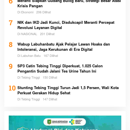
6
Meranti Siapkan Gudang Bulog Baru, Strategi Besar Atasi
Krisis Pangan
Di Ekonomi
206 Dilihat
7
NIK dan IKD Jadi Kunci, Disdukcapil Meranti Percepat
Revolusi Layanan Digital
Di NASIONAL
201 Dilihat
8
Wabup Labuhanbatu Ajak Pelajar Lawan Hoaks dan
Intoleransi, Jaga Kerukunan di Era Digital
Di Labuhan Batu
167 Dilihat
9
SP3 Catin Tebing Tinggi Diperkuat, 1.025 Calon
Pengantin Sudah Jalani Tes Urine Tahun Ini
Di Tebing Tinggi
150 Dilihat
10
Stunting Tebing Tinggi Turun Jadi 1,5 Persen, Wali Kota
Perkuat Gerakan Hidup Sehat
Di Tebing Tinggi
147 Dilihat