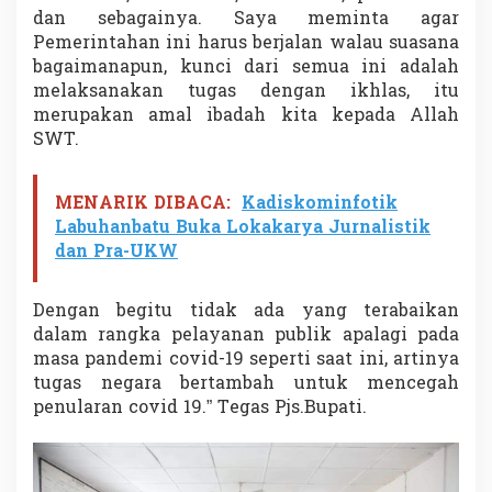
a
dan sebagainya. Saya meminta agar
t
Pemerintahan ini harus berjalan walau suasana
R
bagaimanapun, kunci dari semua ini adalah
a
melaksanakan tugas dengan ikhlas, itu
n
t
merupakan amal ibadah kita kepada Allah
a
SWT.
u
S
e
MENARIK DIBACA:
Kadiskominfotik
l
Labuhanbatu Buka Lokakarya Jurnalistik
a
dan Pra-UKW
t
a
n
Dengan begitu tidak ada yang terabaikan
dalam rangka pelayanan publik apalagi pada
masa pandemi covid-19 seperti saat ini, artinya
tugas negara bertambah untuk mencegah
penularan covid 19.” Tegas Pjs.Bupati.