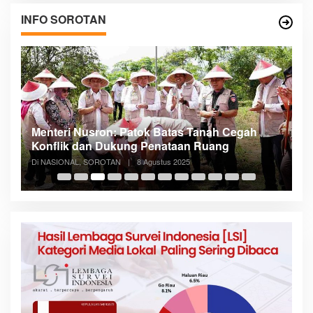
INFO SOROTAN
Menteri Nusron: Patok Batas Tanah Cegah
R
n
Konflik dan Dukung Penataan Ruang
D
Di NASIONAL, SOROTAN
|
8 Agustus 2025
Di