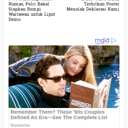
a
Humas, Polri Bakal
Terbitkan Poster
v
Siapkan Rompi
Menolak Deklarasi Kami
Wartawan untuk Liput
i
Demo
g
a
s
i
p
o
s