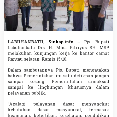
a
t
u
K
u
n
j
u
n
LABUHANBATU,
Sinkap.info
– Pjs. Bupati
g
Labuhanbatu Drs. H. Mhd. Fitriyus SH. MSP
i
melakukan kunjungan kerja ke kantor camat
K
Rantau selatan, Kamis 15/10.
e
r
j
Dalam sambutannya Pjs. Bupati mengatakan
a
bahwa Pemerintahan itu satu detikpun jangan
K
sampai kosong. Pemerintahan dimaksud
a
sampai ke lingkungan khususnya dalam
n
t
pelayanan publik.
o
r
“Apalagi pelayanan dasar menyangkut
C
kebutuhan dasar masyarakat, termasuk
a
keamanan, ketertiban, kesehatan, pendidikan
m