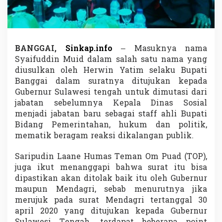
M
u
t
a
s
BANGGAI,
Sinkap.info
– Masuknya nama
i
,
Syaifuddin Muid dalam salah satu nama yang
D
diusulkan oleh Herwin Yatim selaku Bupati
u
Banggai dalam suratnya ditujukan kepada
k
Gubernur Sulawesi tengah untuk dimutasi dari
u
jabatan sebelumnya Kepala Dinas Sosial
n
g
menjadi jabatan baru sebagai staff ahli Bupati
a
Bidang Pemerintahan, hukum dan politik,
n
mematik beragam reaksi dikalangan publik.
K
e
Saripudin Laane Humas Teman Om Puad (TOP),
l
u
juga ikut menanggapi bahwa surat itu bisa
a
dipastikan akan ditolak baik itu oleh Gubernur
r
maupun Mendagri, sebab menurutnya jika
g
merujuk pada surat Mendagri tertanggal 30
a
M
april 2020 yang ditujukan kepada Gubernur
u