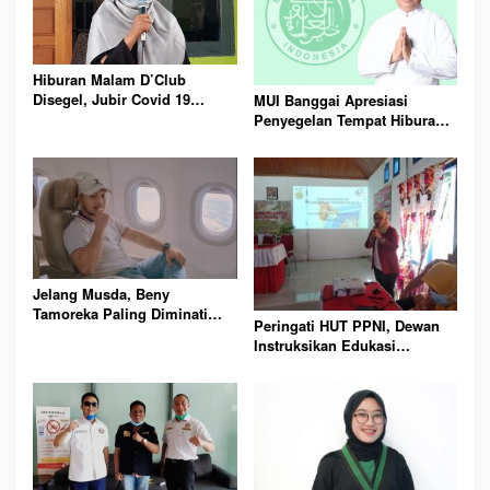
Hiburan Malam D’Club
Disegel, Jubir Covid 19
MUI Banggai Apresiasi
Apresiasi Langkah Polres
Penyegelan Tempat Hiburan
Banggai
oleh Polres
Jelang Musda, Beny
Tamoreka Paling Diminati
Peringati HUT PPNI, Dewan
Pimpin Golkar Banggai
Instruksikan Edukasi
Vaksinasi