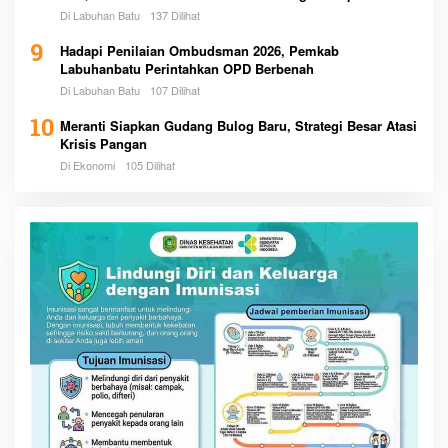
Pemerintah
Di Labuhan Batu
137 Dilihat
9
Hadapi Penilaian Ombudsman 2026, Pemkab
Labuhanbatu Perintahkan OPD Berbenah
Di Labuhan Batu
107 Dilihat
10
Meranti Siapkan Gudang Bulog Baru, Strategi Besar Atasi
Krisis Pangan
Di Ekonomi
105 Dilihat