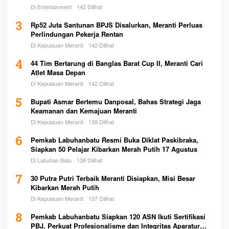
Di Entertainment
142 Dilihat
3
Rp52 Juta Santunan BPJS Disalurkan, Meranti Perluas
Perlindungan Pekerja Rentan
Di Kepulauan Meranti
142 Dilihat
4
44 Tim Bertarung di Banglas Barat Cup II, Meranti Cari
Atlet Masa Depan
Di Kepulauan Meranti
142 Dilihat
5
Bupati Asmar Bertemu Danposal, Bahas Strategi Jaga
Keamanan dan Kemajuan Meranti
Di Kepulauan Meranti
139 Dilihat
6
Pemkab Labuhanbatu Resmi Buka Diklat Paskibraka,
Siapkan 50 Pelajar Kibarkan Merah Putih 17 Agustus
Di Labuhan Batu
138 Dilihat
7
30 Putra Putri Terbaik Meranti Disiapkan, Misi Besar
Kibarkan Merah Putih
Di Kepulauan Meranti
137 Dilihat
8
Pemkab Labuhanbatu Siapkan 120 ASN Ikuti Sertifikasi
PBJ, Perkuat Profesionalisme dan Integritas Aparatur