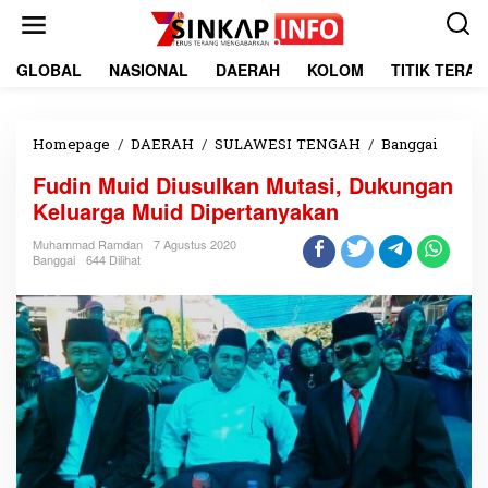
L
e
w
a
GLOBAL
NASIONAL
DAERAH
KOLOM
TITIK TERA
t
i
k
e
Homepage
/
DAERAH
/
SULAWESI TENGAH
/
Banggai
F
k
u
Fudin Muid Diusulkan Mutasi, Dukungan
o
d
n
i
Keluarga Muid Dipertanyakan
t
n
e
M
Muhammad Ramdan
7 Agustus 2020
Banggai
644 Dilihat
n
u
i
d
D
i
u
s
u
l
k
a
n