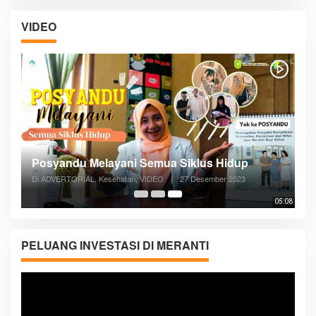
VIDEO
Posyandu Melayani Semua Siklus Hidup
Di ADVERTORIAL, Kesehatan, VIDEO
|
27 Desember 2023
05:08
PELUANG INVESTASI DI MERANTI
Pemutar
Video