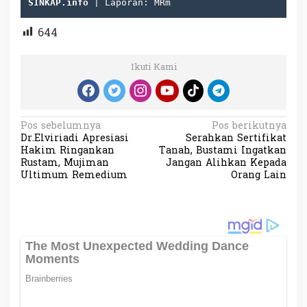
SINKAP.info
 | Laporan: MRm
644
Ikuti Kami
N
Pos sebelumnya
Pos berikutnya
Dr.Elviriadi Apresiasi
Serahkan Sertifikat
a
Hakim Ringankan
Tanah, Bustami Ingatkan
v
Rustam, Mujiman
Jangan Alihkan Kepada
Ultimum Remedium
Orang Lain
i
g
a
s
i
p
o