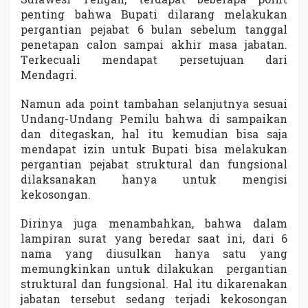
Sulawesi Tengah, terdapat beberapa point
i
penting bahwa Bupati dilarang melakukan
d
pergantian pejabat 6 bulan sebelum tanggal
D
penetapan calon sampai akhir masa jabatan.
i
p
Terkecuali mendapat persetujuan dari
e
Mendagri.
r
t
Namun ada point tambahan selanjutnya sesuai
a
Undang-Undang Pemilu bahwa di sampaikan
n
y
dan ditegaskan, hal itu kemudian bisa saja
a
mendapat izin untuk Bupati bisa melakukan
k
pergantian pejabat struktural dan fungsional
a
dilaksanakan hanya untuk mengisi
n
kekosongan.
Dirinya juga menambahkan, bahwa dalam
lampiran surat yang beredar saat ini, dari 6
nama yang diusulkan hanya satu yang
memungkinkan untuk dilakukan pergantian
struktural dan fungsional. Hal itu dikarenakan
jabatan tersebut sedang terjadi kekosongan