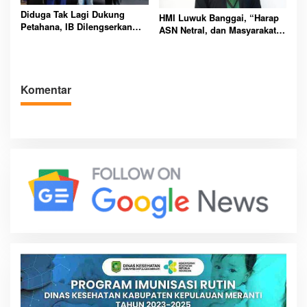
Diduga Tak Lagi Dukung
HMI Luwuk Banggai, “Harap
Petahana, IB Dilengserkan
ASN Netral, dan Masyarakat
Dari Jabatan Ketua Karang
Berani Melapor Jika
Taruna
Diintimidasi
Komentar