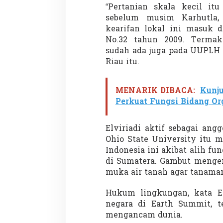
e
“Pertanian skala kecil it
d
sebelum musim Karhutla,
i
kearifan lokal ini masuk
u
No.32 tahun 2009. Terma
m
sudah ada juga pada UUPLH 
Riau itu.
MENARIK DIBACA:
Kunj
Perkuat Fungsi Bidang Or
Elviriadi aktif sebagai ang
Ohio State University itu m
Indonesia ini akibat alih f
di Sumatera. Gambut menger
muka air tanah agar tanaman 
Hukum lingkungan, kata El
negara di Earth Summit, 
mengancam dunia.