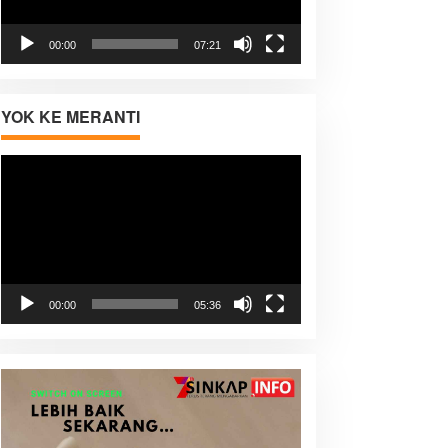
00:00
07:21
YOK KE MERANTI
Pemutar
Video
00:00
05:36