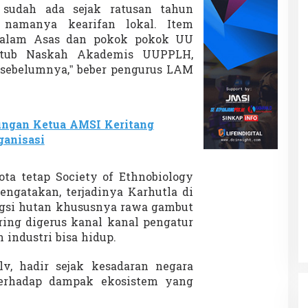
u sudah ada sejak ratusan tahun
 namanya kearifan lokal. Item
 dalam Asas dan pokok pokok UU
ktub Naskah Akademis UUPPLH,
sebelumnya,” beber pengurus LAM
ungan Ketua AMSI Keritang
ganisasi
gota tetap Society of Ethnobiology
engatakan, terjadinya Karhutla di
ungsi hutan khususnya rawa gambut
ing digerus kanal kanal pengatur
industri bisa hidup.
v, hadir sejak kesadaran negara
terhadap dampak ekosistem yang