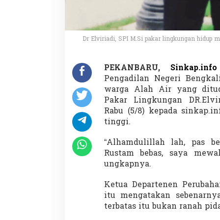
n
R
u
s
t
Dr Elviriadi, SPI M.Si pakar lingkungan hidup
a
m
,
PEKANBARU,
Sinkap.info
M
Pengadilan Negeri Bengkal
u
warga Alah Air yang ditud
j
Pakar Lingkungan DR.Elvir
i
m
Rabu (5/8) kepada sinkap.i
a
tinggi.
n
U
“Alhamdulillah lah, pas b
l
Rustam bebas, saya mewaki
t
i
ungkapnya.
m
u
Ketua Departenen Perubaha
m
itu mengatakan sebenarnya
R
terbatas itu bukan ranah pi
e
m