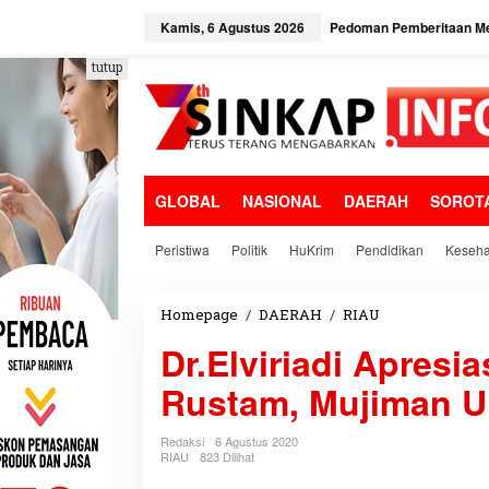
L
e
Kamis, 6 Agustus 2026
Pedoman Pemberitaan Me
w
a
tutup
t
i
k
e
k
o
GLOBAL
NASIONAL
DAERAH
SOROT
n
t
e
Peristiwa
Politik
HuKrim
Pendidikan
Keseha
n
Homepage
/
DAERAH
/
RIAU
D
r
Dr.Elviriadi Apresi
.
E
Rustam, Mujiman 
l
v
i
Redaksi
6 Agustus 2020
r
RIAU
823 Dilihat
i