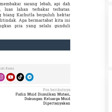
membakar sarang lebah, api dah
 luas lahan terbakar terbatas.
 biang Karhutla berpuluh hektar
tindak. Apa bermartabat kita ini
ngkas pria yang selalu gunduli
da dalam
Eksplore Meranti – Yok ke Meranti
a Internasional
Di Budaya, NASIONAL, VIDEO, Wisata
|
13 Januari
ng
Januari 2024
2024
kuti Kami
Pos berikutnya
Fudin Muid Diusulkan Mutasi,
Dukungan Keluarga Muid
Dipertanyakan