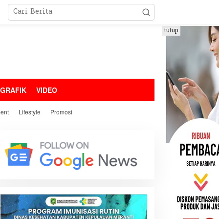
tutup
OGRAFIK
VIDEO
ment
Lifestyle
Promosi