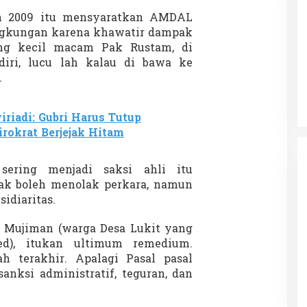
n 2009 itu mensyaratkan AMDAL
lingkungan karena khawatir dampak
ang kecil macam Pak Rustam, di
 Kerajaan Siak
Dinner Bareng Aldy Gagal, Fans
iri, lucu lah kalau di bawa ke
ah Istimewa Riau
Kecewa Kini Refund Mulai Dibuka
.
N
|
16 Juni 2025
Di SOROTAN
|
12 Mei 2025
viriadi: Gubri Harus Tutup
rokrat Berjejak Hitam
sering menjadi saksi ahli itu
k boleh menolak perkara, namun
idiaritas.
 Mujiman (warga Desa Lukit yang
ed), itukan ultimum remedium.
h terakhir. Apalagi Pasal pasal
nksi administratif, teguran, dan