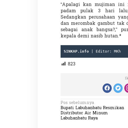
“Apalagi kan mujiman ini 
padam pulak 3 hari lalu,
Sedangkan perusahaan yang
dan merombak gambut tak di
sebagai anak bangsa?,” pu
kepala demi nasib hutan.*
Partisipasi Pemu
Pelayanan Sukarel
SINKAP.info
 | Editor: MKh
Diadakan di Nanji
Di GLOBAL, VIDEO
|
18 
823
I
N
Pos sebelumnya
Bupati Labuhanbatu Resmikan
a
Distributor Air Minum
v
Labuhanbatu Raya