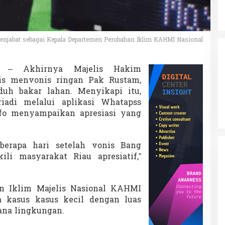
 menjabat sebagai Kepala Departemen Perubahan Iklim KAHMI Nasional
– Akhirnya Majelis Hakim
is menvonis ringan Pak Rustam,
uh bakar lahan. Menyikapi itu,
iadi melalui aplikasi Whatapss
nfo menyampaikan apresiasi yang
eberapa hari setelah vonis Bang
li masyarakat Riau apresiatif,”
n Iklim Majelis Nasional KAHMI
 kasus kasus kecil dengan luas
dana lingkungan.