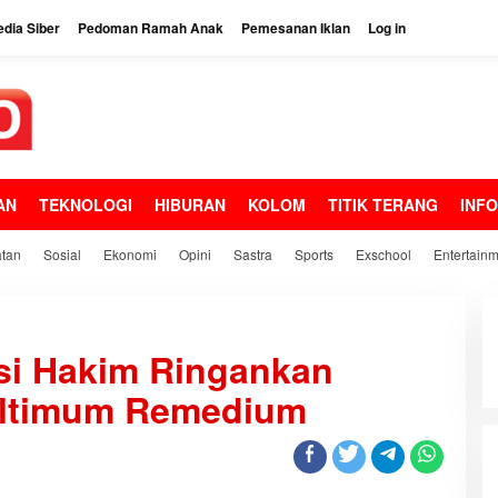
dia Siber
Pedoman Ramah Anak
Pemesanan Iklan
Log in
AN
TEKNOLOGI
HIBURAN
KOLOM
TITIK TERANG
INF
tan
Sosial
Ekonomi
Opini
Sastra
Sports
Exschool
Entertain
asi Hakim Ringankan
Ultimum Remedium