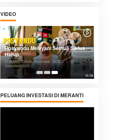
VIDEO
Posyandu Melayani Semua Siklus
Hidup
Di ADVERTORIAL, Kesehatan, VIDEO
|
27
Desember 2023
05:08
PELUANG INVESTASI DI MERANTI
Pemutar
Video