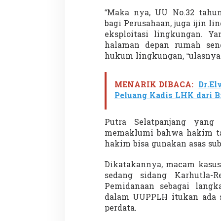
“Maka nya, UU No.32 tahu
bagi Perusahaan, juga ijin 
eksploitasi lingkungan. Y
Menteri Nusron: Patok Batas Tanah
Rekognisi Sejarah
halaman depan rumah send
Cegah Konflik dan Dukung
dan Harapan Daer
hukum lingkungan, “ulasnya
Penataan Ruang
Di NASIONAL, SOROTAN
|
8 Agustus 2025
Di KOLOM, Opini, SOROTA
MENARIK DIBACA:
Dr.El
Peluang Kadis LHK dari Bi
Putra Selatpanjang yang 
memaklumi bahwa hakim ta
hakim bisa gunakan asas subs
Dikatakannya, macam kasus
sedang sidang Karhutla-R
Pemidanaan sebagai langka
dalam UUPPLH itukan ada sa
perdata.