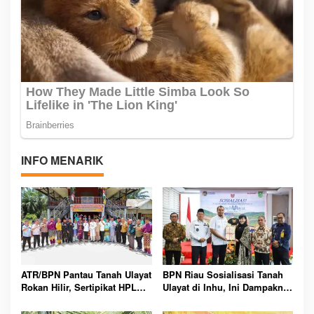
INFO MENARIK
ATR/BPN Pantau Tanah Ulayat
BPN Riau Sosialisasi Tanah
Rokan Hilir, Sertipikat HPL
Ulayat di Inhu, Ini Dampaknya
Didorong Segera Terbit untuk
bagi Masyarakat Adat
Masyarakat Adat