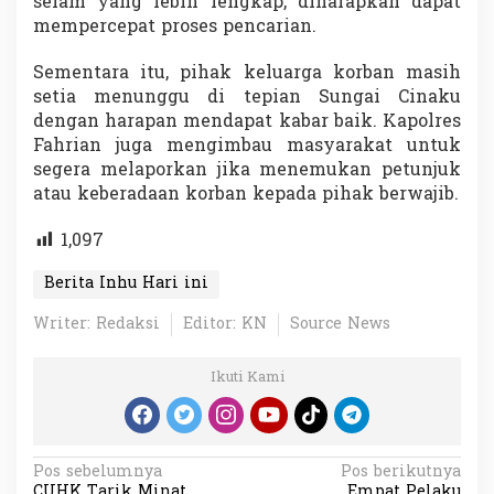
selam yang lebih lengkap, diharapkan dapat
mempercepat proses pencarian.
Sementara itu, pihak keluarga korban masih
setia menunggu di tepian Sungai Cinaku
dengan harapan mendapat kabar baik. Kapolres
Fahrian juga mengimbau masyarakat untuk
segera melaporkan jika menemukan petunjuk
atau keberadaan korban kepada pihak berwajib.
1,097
Berita Inhu Hari ini
Writer: Redaksi
Editor: KN
Source News
Ikuti Kami
N
Pos sebelumnya
Pos berikutnya
CUHK Tarik Minat
Empat Pelaku