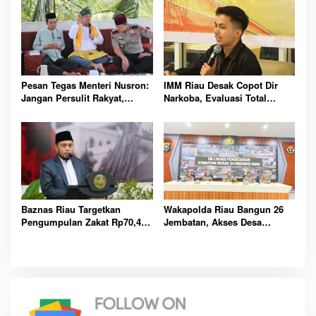
Pesan Tegas Menteri Nusron:
IMM Riau Desak Copot Dir
Jangan Persulit Rakyat,
Narkoba, Evaluasi Total
Pelayanan Harus Mudahkan
Polres Rokan Hilir
Semua Urusan
Baznas Riau Targetkan
Wakapolda Riau Bangun 26
Pengumpulan Zakat Rp70,4
Jembatan, Akses Desa
Miliar pada Tahun 2026
Terpencil Dibuka
Mendatang