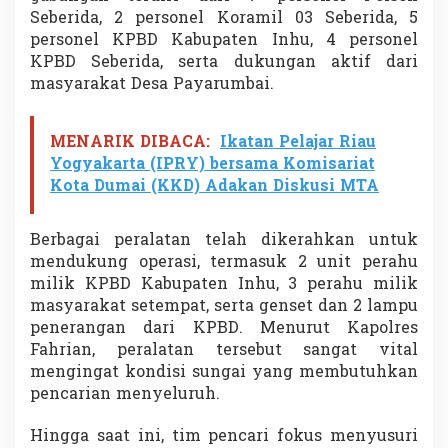
D
Seberida, 2 personel Koramil 03 Seberida, 5
i
personel KPBD Kabupaten Inhu, 4 personel
p
KPBD Seberida, serta dukungan aktif dari
e
masyarakat Desa Payarumbai.
r
k
u
a
MENARIK DIBACA:
Ikatan Pelajar Riau
t
Yogyakarta (IPRY) bersama Komisariat
d
Kota Dumai (KKD) Adakan Diskusi MTA
e
n
g
Berbagai peralatan telah dikerahkan untuk
a
mendukung operasi, termasuk 2 unit perahu
n
P
milik KPBD Kabupaten Inhu, 3 perahu milik
e
masyarakat setempat, serta genset dan 2 lampu
r
penerangan dari KPBD. Menurut Kapolres
a
Fahrian, peralatan tersebut sangat vital
l
mengingat kondisi sungai yang membutuhkan
a
t
pencarian menyeluruh.
a
n
Hingga saat ini, tim pencari fokus menyusuri
S