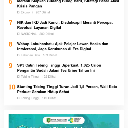
6
Meranti Siapkan Gudang Bulog Baru, Strategi Besar Atasi
Krisis Pangan
Di Ekonomi
207 Dilihat
7
NIK dan IKD Jadi Kunci, Disdukcapil Meranti Percepat
Revolusi Layanan Digital
Di NASIONAL
202 Dilihat
8
Wabup Labuhanbatu Ajak Pelajar Lawan Hoaks dan
Intoleransi, Jaga Kerukunan di Era Digital
Di Labuhan Batu
169 Dilihat
9
SP3 Catin Tebing Tinggi Diperkuat, 1.025 Calon
Pengantin Sudah Jalani Tes Urine Tahun Ini
Di Tebing Tinggi
152 Dilihat
10
Stunting Tebing Tinggi Turun Jadi 1,5 Persen, Wali Kota
Perkuat Gerakan Hidup Sehat
Di Tebing Tinggi
149 Dilihat