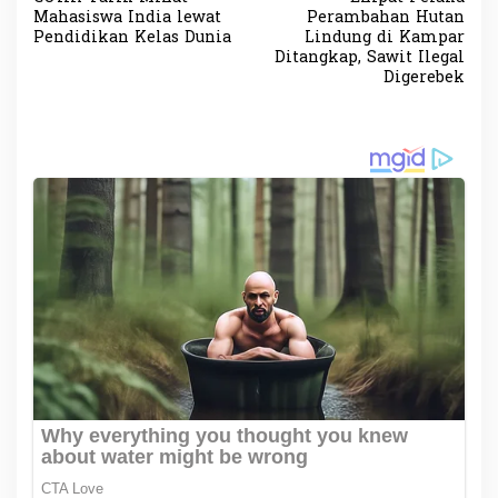
a
Mahasiswa India lewat
Perambahan Hutan
v
Pendidikan Kelas Dunia
Lindung di Kampar
Ditangkap, Sawit Ilegal
i
Digerebek
g
a
s
i
p
o
s