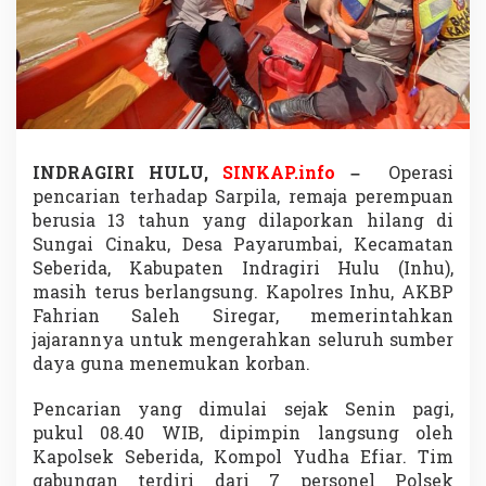
g
d
i
S
u
n
g
a
i
INDRAGIRI HULU,
SINKAP.info
–
Operasi
C
pencarian terhadap Sarpila, remaja perempuan
i
berusia 13 tahun yang dilaporkan hilang di
n
Sungai Cinaku, Desa Payarumbai, Kecamatan
a
k
Seberida, Kabupaten Indragiri Hulu (Inhu),
u
masih terus berlangsung. Kapolres Inhu, AKBP
,
Fahrian Saleh Siregar, memerintahkan
P
jajarannya untuk mengerahkan seluruh sumber
e
n
daya guna menemukan korban.
c
a
Pencarian yang dimulai sejak Senin pagi,
r
pukul 08.40 WIB, dipimpin langsung oleh
i
Kapolsek Seberida, Kompol Yudha Efiar. Tim
a
n
gabungan terdiri dari 7 personel Polsek