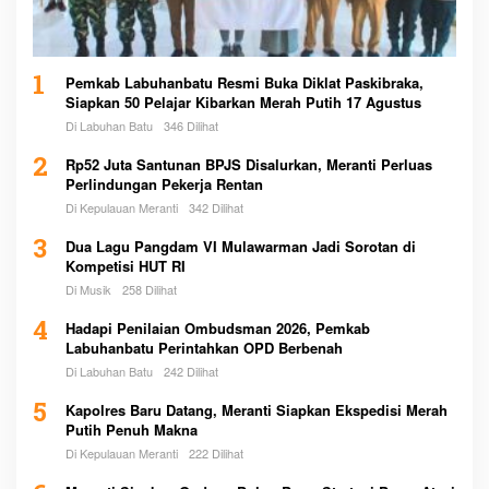
1
Pemkab Labuhanbatu Resmi Buka Diklat Paskibraka,
Siapkan 50 Pelajar Kibarkan Merah Putih 17 Agustus
Di Labuhan Batu
346 Dilihat
2
Rp52 Juta Santunan BPJS Disalurkan, Meranti Perluas
Perlindungan Pekerja Rentan
Di Kepulauan Meranti
342 Dilihat
3
Dua Lagu Pangdam VI Mulawarman Jadi Sorotan di
Kompetisi HUT RI
Di Musik
258 Dilihat
4
Hadapi Penilaian Ombudsman 2026, Pemkab
Labuhanbatu Perintahkan OPD Berbenah
Di Labuhan Batu
242 Dilihat
5
Kapolres Baru Datang, Meranti Siapkan Ekspedisi Merah
Putih Penuh Makna
Di Kepulauan Meranti
222 Dilihat