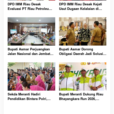
DPD IMM Riau Desak
DPD IMM Riau Desak Kejati
Evaluasi PT Riau Petroleum
Usut Dugaan Kelalaian di
Kampar, Soroti Transparansi
Balik Peristiwa Sumatera
dan Kinerja Direksi
Blackout Besar
Bupati Asmar Perjuangkan
Bupati Asmar Dorong
Jalan Nasional dan Jembatan
Obligasi Daerah Jadi Solusi
Strategis Demi Buka Akses
Percepat Pembangunan dan
Meranti Lebih Luas
Kemandirian Fiskal Meranti
Sekda Meranti Hadiri
Bupati Meranti Dukung Riau
Pendidikan Bintara Polri,
Bhayangkara Run 2026,
Dorong Lahirnya Polisi
Gaungkan Gerakan Lawan
Humanis Berintegritas dan
Karhutla Bersama Ribuan
Profesional
Pelari