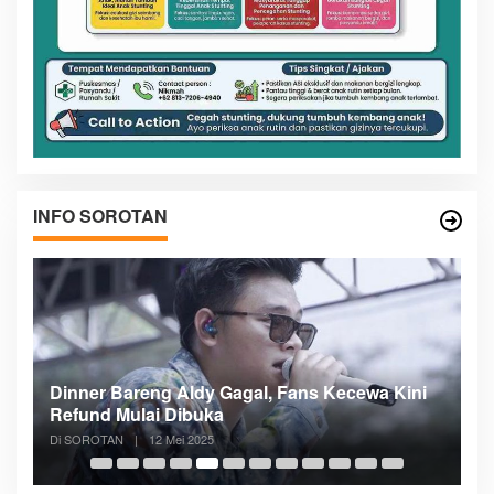
INFO SOROTAN
n
Dinner Bareng Aldy Gagal, Fans Kecewa Kini
Me
Refund Mulai Dibuka
B
Di SOROTAN
|
12 Mei 2025
Di