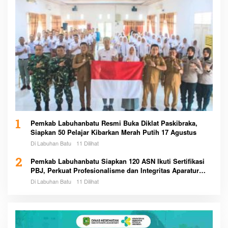
1
Pemkab Labuhanbatu Resmi Buka Diklat Paskibraka,
Siapkan 50 Pelajar Kibarkan Merah Putih 17 Agustus
Di Labuhan Batu
11 Dilihat
2
Pemkab Labuhanbatu Siapkan 120 ASN Ikuti Sertifikasi
PBJ, Perkuat Profesionalisme dan Integritas Aparatur
Pemerintah
Di Labuhan Batu
11 Dilihat