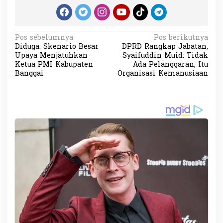
N
Pos sebelumnya
Pos berikutnya
Diduga: Skenario Besar
DPRD Rangkap Jabatan,
a
Upaya Menjatuhkan
Syaifuddin Muid: Tidak
v
Ketua PMI Kabupaten
Ada Pelanggaran, Itu
Banggai
Organisasi Kemanusiaan
i
g
a
s
i
p
o
s