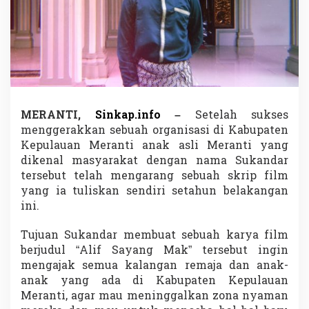
n
i
s
a
s
i
,
A
n
MERANTI,
Sinkap.info
–
Setelah sukses
a
menggerakkan sebuah organisasi di Kabupaten
k
M
Kepulauan Meranti anak asli Meranti yang
e
dikenal masyarakat dengan nama Sukandar
r
tersebut telah mengarang sebuah skrip film
a
yang ia tuliskan sendiri setahun belakangan
n
ini.
t
i
T
Tujuan Sukandar membuat sebuah karya film
a
berjudul “Alif Sayang Mak” tersebut ingin
r
mengajak semua kalangan remaja dan anak-
g
anak yang ada di Kabupaten Kepulauan
e
t
Meranti, agar mau meninggalkan zona nyaman
k