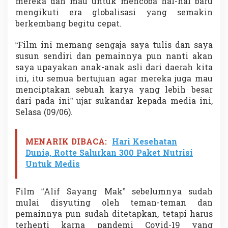
mereka dan mau untuk mencoba hal-hal baru
a
mengikuti era globalisasi yang semakin
n
berkembang begitu cepat.
F
i
l
“Film ini memang sengaja saya tulis dan saya
m
susun sendiri dan pemainnya pun nanti akan
d
saya upayakan anak-anak asli dari daerah kita
i
ini, itu semua bertujuan agar mereka juga mau
K
o
menciptakan sebuah karya yang lebih besar
t
dari pada ini” ujar sukandar kepada media ini,
a
Selasa (09/06).
B
e
r
MENARIK DIBACA:
Hari Kesehatan
j
Dunia, Rotte Salurkan 300 Paket Nutrisi
u
l
Untuk Medis
u
k
a
Film “Alif Sayang Mak” sebelumnya sudah
n
mulai disyuting oleh teman-teman dan
S
pemainnya pun sudah ditetapkan, tetapi harus
a
terhenti karna pandemi Covid-19 yang
g