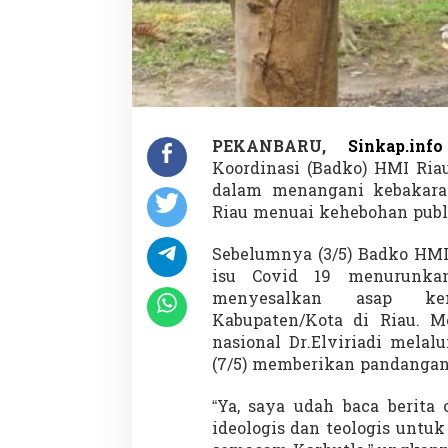
N
a
l
a
r
T
e
o
PEKANBARU,
Sinkap.info
l
Koordinasi (Badko) HMI Ria
o
g
dalam menangani kebakaran
i
Riau menuai kehebohan publ
s
H
Sebelumnya (3/5) Badko HMI
M
isu Covid 19 menurunkan
I
T
menyesalkan asap kem
e
Kabupaten/Kota di Riau. M
r
nasional Dr.Elviriadi mela
h
(7/5) memberikan pandangan
a
d
a
“Ya, saya udah baca berita
p
ideologis dan teologis unt
K