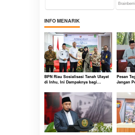
INFO MENARIK
BPN Riau Sosialisasi Tanah Ulayat
Pesan Teg
di Inhu, Ini Dampaknya bagi
Jangan Pe
Masyarakat Adat
Harus Mu