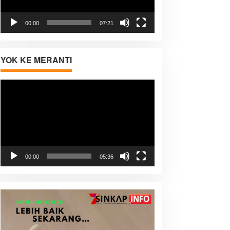
00:00
07:21
YOK KE MERANTI
Pemutar
Video
00:00
05:36