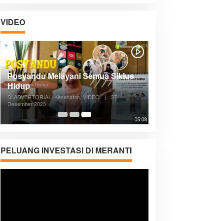
VIDEO
Posyandu Melayani Semua Siklus
Hidup
Di ADVERTORIAL, Kesehatan, VIDEO
|
27
Desember 2023
05:08
PELUANG INVESTASI DI MERANTI
Pemutar
Video