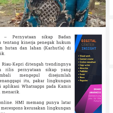
– Pernyataan sikap Badan
u tentang kinerja penegak hukum
 hutan dan lahan (Karhutla) di
ik.
 Riau-Kepri ditengah trendingnya
 rilis pernyataan sikap yang
bali mengepul disejumlah
enanggapi itu, pakar lingkungan
lui aplikasi Whatsapps pada Kamis
 menarik.
 online. HMI memang punya latar
uk merespons kerusakan lingkungan