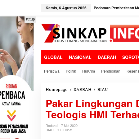
L
e
Kamis, 6 Agustus 2026
Pedoman Pemberitaan Me
w
a
tutup
t
i
k
e
k
o
GLOBAL
NASIONAL
DAERAH
SOROT
n
t
e
Peristiwa
Politik
HuKrim
Pendidikan
Keseha
n
Homepage
/
DAERAH
/
RIAU
P
a
Pakar Lingkungan Dr
k
a
Teologis HMI Terha
r
L
i
Redaksi
7 Mei 2020
n
RIAU
900 Dilihat
g