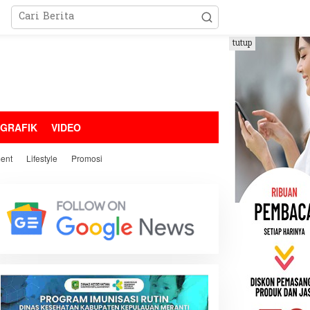
tutup
OGRAFIK
VIDEO
ment
Lifestyle
Promosi