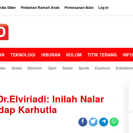
dia Siber
Pedoman Ramah Anak
Pemesanan Iklan
Log in
AN
TEKNOLOGI
HIBURAN
KOLOM
TITIK TERANG
INF
tan
Sosial
Ekonomi
Opini
Sastra
Sports
Exschool
Entertain
.Elviriadi: Inilah Nalar
dap Karhutla