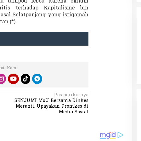
iau tumpou lebou karena oknum
itis terhadap Kapitalisme bin
i asal Selatpanjang yang istiqamah
an.(*)
da dalam
Eksplore Meranti – Yok ke Meranti
a Internasional
Di Budaya, NASIONAL, VIDEO, Wisata
|
13 Januari
ng
Januari 2024
2024
kuti Kami
Pos berikutnya
SENJUMI MoU Bersama Dinkes
Meranti, Upayakan Promkes di
Media Sosial