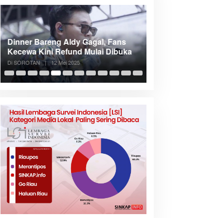
Dinner Bareng Aldy Gagal, Fans
Meranti Incar Kon
Kecewa Kini Refund Mulai Dibuka
Kepri, Bupati A
Di SOROTAN
|
12 Mei 2025
Di SOROTAN
|
6 Mei 2