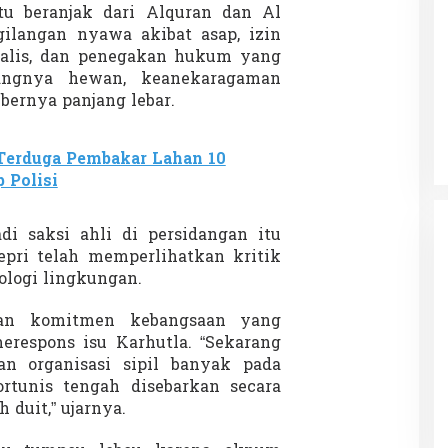
tu beranjak dari Alquran dan Al
ilangan nyawa akibat asap, izin
alis, dan penegakan hukum yang
langnya hewan, keanekaragaman
Patok Batas Tanah
Rekognisi Sejarah Kerajaan Siak
ebernya panjang lebar.
n Dukung
dan Harapan Daerah Istimewa Riau
|
8 Agustus 2025
Di KOLOM, Opini, SOROTAN
|
16 Juni 2025
Terduga Pembakar Lahan 10
 Polisi
di saksi ahli di persidangan itu
pri telah memperlihatkan kritik
ologi lingkungan.
dan komitmen kebangsaan yang
merespons isu Karhutla. “Sekarang
an organisasi sipil banyak pada
ortunis tengah disebarkan secara
duit,” ujarnya.