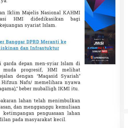
ya.
an Iklim Majelis Nasional KAHMI
sasi HMI didedikasikan bagi
kejuangan syariat Islam.
er Banggar DPRD Meranti ke
skinan dan Infrastuktur
di garda depan men-syiar Islam di
 muda progresif, HMI melihat
ejalan dengan “Maqasid Syariah”
tu Hifzun Nafs/ memelihara nyawa
gama),” beber muballigh IKMI itu.
bakaran lahan telah menimbulkan
afasan, dan mengganggu kemuliaan
n ketimpangan penguasaan lahan
dilan pada masyarakat kecil.