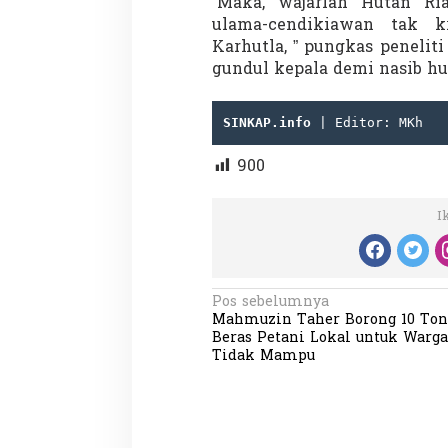
“Maka, wajarlah Hutan R
ulama-cendikiawan tak kr
Karhutla, ” pungkas penelit
gundul kepala demi nasib hut
SINKAP.info 
| Editor: MKh
Partisipasi Pemu
900
Pelayanan Sukarel
Diadakan di Nanji
Di GLOBAL, VIDEO
|
18 
I
N
Pos sebelumnya
Mahmuzin Taher Borong 10 Ton
a
Beras Petani Lokal untuk Warga
v
Tidak Mampu
i
g
a