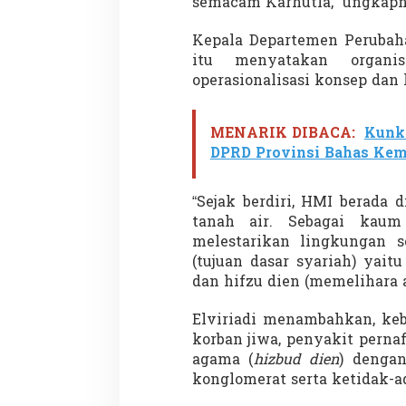
semacam Karhutla,” ungkapn
a
r
Kepala Departemen Perubah
h
u
itu menyatakan organi
t
operasionalisasi konsep dan 
l
a
MENARIK DIBACA:
Kunk
DPRD Provinsi Bahas Kemi
“Sejak berdiri, HMI berada 
tanah air. Sebagai kaum
melestarikan lingkungan s
(tujuan dasar syariah) yai
dan hifzu dien (memelihara a
Elviriadi menambahkan, ke
korban jiwa, penyakit pern
agama (
hizbud dien
) denga
konglomerat serta ketidak-a