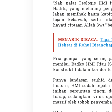
“Nah, nalar Teologis HMI i
Hadits, yang melarang peng
lahan memihak kaum kapit
tajam kebawah, serta hi
Demonstrasi Gen-Z Guncang
Menteri Nusron: 
hayati ciptaan Allah Swt,” b
Nepal, PM Mundur Mendadak
Cegah Konflik da
Setelah Gedung Parlemen Dibakar
Penataan Ruang
Di GLOBAL, SOROTAN
|
12 September 2025
Di NASIONAL, SOROTAN
MENARIK DIBACA:
Tiga 
Hektar di Rohul Ditangkap
Pria gempal yang sering ja
menilai, Badko HMI Riau Ke
konstruktif dalam koridor te
Punya landasan tauhid 
historis, HMI sudah tepat 
inikan perguruan tinggi d
tiarap, sedangkan virus op
massif oleh tokoh penyembah 