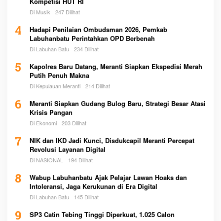
Kompetisi HUT RI
Di Musik
247 Dilihat
4
Hadapi Penilaian Ombudsman 2026, Pemkab
Labuhanbatu Perintahkan OPD Berbenah
Di Labuhan Batu
234 Dilihat
5
Kapolres Baru Datang, Meranti Siapkan Ekspedisi Merah
Putih Penuh Makna
Di Kepulauan Meranti
214 Dilihat
6
Meranti Siapkan Gudang Bulog Baru, Strategi Besar Atasi
Krisis Pangan
Di Ekonomi
203 Dilihat
7
NIK dan IKD Jadi Kunci, Disdukcapil Meranti Percepat
Revolusi Layanan Digital
Di NASIONAL
194 Dilihat
8
Wabup Labuhanbatu Ajak Pelajar Lawan Hoaks dan
Intoleransi, Jaga Kerukunan di Era Digital
Di Labuhan Batu
145 Dilihat
9
SP3 Catin Tebing Tinggi Diperkuat, 1.025 Calon