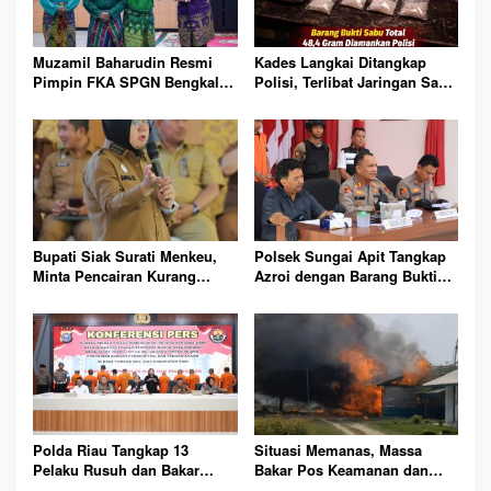
Muzamil Baharudin Resmi
Kades Langkai Ditangkap
Pimpin FKA SPGN Bengkalis,
Polisi, Terlibat Jaringan Sabu
Siap Gelar Reuni Akbar
Saat Operasi Antik Siak
Tahunan Se-Riau Kepri
Bupati Siak Surati Menkeu,
Polsek Sungai Apit Tangkap
Minta Pencairan Kurang
Azroi dengan Barang Bukti
Bayar DBH Rp489,8 Miliar
2,2 Kg Daun Ganja Kering
Polda Riau Tangkap 13
Situasi Memanas, Massa
Pelaku Rusuh dan Bakar
Bakar Pos Keamanan dan
Fasilitas PT SSL Senilai Rp15
Rumah Karyawan PT SSL di