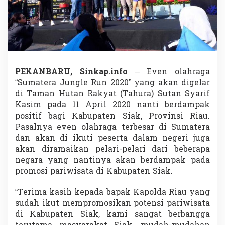
a
s
i
h
P
a
k
K
PEKANBARU, Sinkap.info
– Even olahraga
a
“Sumatera Jungle Run 2020” yang akan digelar
p
di Taman Hutan Rakyat (Tahura) Sutan Syarif
o
Kasim pada 11 April 2020 nanti berdampak
l
d
positif bagi Kabupaten Siak, Provinsi Riau.
a
Pasalnya even olahraga terbesar di Sumatera
R
dan akan di ikuti peserta dalam negeri juga
i
akan diramaikan pelari-pelari dari beberapa
a
u
negara yang nantinya akan berdampak pada
S
promosi pariwisata di Kabupaten Siak.
u
d
“Terima kasih kepada bapak Kapolda Riau yang
a
sudah ikut mempromosikan potensi pariwisata
h
P
di Kabupaten Siak, kami sangat berbangga
r