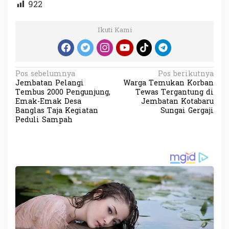
922
Ikuti Kami
N
Pos sebelumnya
Pos berikutnya
Jembatan Pelangi
Warga Temukan Korban
a
Tembus 2000 Pengunjung,
Tewas Tergantung di
v
Emak-Emak Desa
Jembatan Kotabaru
Banglas Taja Kegiatan
Sungai Gergaji
i
Peduli Sampah
g
a
s
i
p
o
s