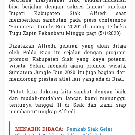
terutama masyarakat Siak, mudah-mudahan
o
bisa berjalan dengan sukses lancar” ungkap
m
Bupati Kabupaten Siak Alfredi saat
o
memberikan sambutan pada press conference
s
i
“Sumatera Jungle Run 2020” di ruang terbuka
k
Tugu Zapin Pekanbaru Minggu pagi (5/1/2020).
a
n
Dikatakan Alfredi, gelaran yang akan ditaja
W
oleh Polda Riau itu sejalan dengan program
i
s
promosi Kabupaten Siak yang kaya potensi
a
wisata. Selain menjadi ajang promosi wisata,
t
Sumatera Jungle Run 2020 itu juga bagian dari
a
mendorong prestasi atlet lari yang ada di Riau.
d
i
S
“Patut kita dukung kita sambut dengan baik
i
dan mudah-mudahan lancar, kami menunggu
a
tentunya tanggal 11 di Siak dan kami siap
k
membantu” ungkap Alfredi.
MENARIK DIBACA:
Pemkab Siak Gelar