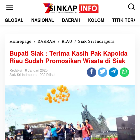
L
e
w
a
GLOBAL
NASIONAL
DAERAH
KOLOM
TITIK TERA
t
i
k
e
Homepage
/
DAERAH
/
RIAU
/
Siak Sri Indrapura
B
k
u
Bupati Siak : Terima Kasih Pak Kapolda
o
p
n
a
Riau Sudah Promosikan Wisata di Siak
t
t
e
i
Redaksi
6 Januari 2020
Siak Sri Indrapura
922 Dilihat
n
S
i
a
k
:
T
e
r
i
m
a
K