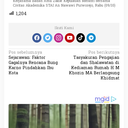
Kerjasama Badan Amil Zakat Kepulauan Meranti bersama
Civitas Akademika STAI An Nawawi Purworejo, Rabu (09/10)
1,204
Ikuti Kami
N
Pos sebelumnya
Pos berikutnya
Sejarawan: Faktor
Tasyakuran Pengajian
a
Gagalnya Rencana Bung
dan Shalawatan di
v
Karno Pindahkan Ibu
Kediaman Rumah H M
Kota
Khozin MA Berlangsung
i
Khidmat
g
a
s
i
p
o