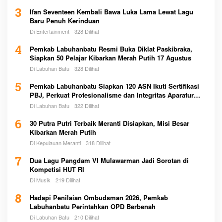
3
Ifan Seventeen Kembali Bawa Luka Lama Lewat Lagu
Baru Penuh Kerinduan
Di Entertainment
328 Dilihat
4
Pemkab Labuhanbatu Resmi Buka Diklat Paskibraka,
Siapkan 50 Pelajar Kibarkan Merah Putih 17 Agustus
Di Labuhan Batu
328 Dilihat
5
Pemkab Labuhanbatu Siapkan 120 ASN Ikuti Sertifikasi
PBJ, Perkuat Profesionalisme dan Integritas Aparatur
Pemerintah
Di Labuhan Batu
322 Dilihat
6
30 Putra Putri Terbaik Meranti Disiapkan, Misi Besar
Kibarkan Merah Putih
Di Kepulauan Meranti
318 Dilihat
7
Dua Lagu Pangdam VI Mulawarman Jadi Sorotan di
Kompetisi HUT RI
Di Musik
219 Dilihat
8
Hadapi Penilaian Ombudsman 2026, Pemkab
Labuhanbatu Perintahkan OPD Berbenah
Di Labuhan Batu
210 Dilihat