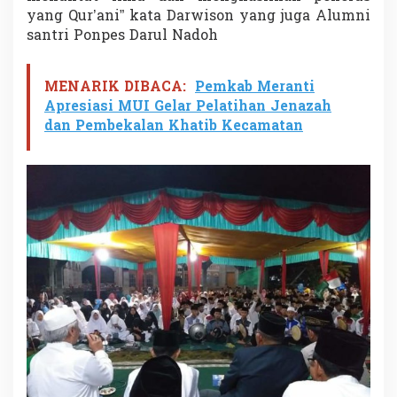
yang Qur’ani” kata Darwison yang juga Alumni
santri Ponpes Darul Nadoh
MENARIK DIBACA:
Pemkab Meranti
Apresiasi MUI Gelar Pelatihan Jenazah
dan Pembekalan Khatib Kecamatan