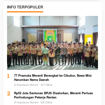
INFO TERPOPULER
1
77 Pramuka Meranti Berangkat ke Cibubur, Bawa Misi
Harumkan Nama Daerah
Di Kepulauan Meranti
337 Dilihat
2
Rp52 Juta Santunan BPJS Disalurkan, Meranti Perluas
Perlindungan Pekerja Rentan
Di Kepulauan Meranti
330 Dilihat