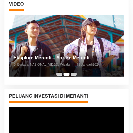
VIDEO
Posyandu Melayani Semua Siklus Hidup
Di ADVERTORIAL, Kesehatan, VIDEO
|
27 Desember 2023
05:08
PELUANG INVESTASI DI MERANTI
Pemutar
Video