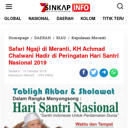
L
e
w
a
GLOBAL
NASIONAL
DAERAH
KOLOM
TITIK TERA
t
i
k
e
Homepage
/
DAERAH
/
RIAU
/
Kepulauan Meranti
S
k
a
Safari Ngaji di Meranti, KH Achmad
o
f
n
a
Chalwani Hadir di Peringatan Hari Santri
t
r
Nasional 2019
e
i
n
N
Redaksi
10 Oktober 2019
g
Kepulauan Meranti
1204 Dilihat
a
j
i
d
i
M
e
r
a
n