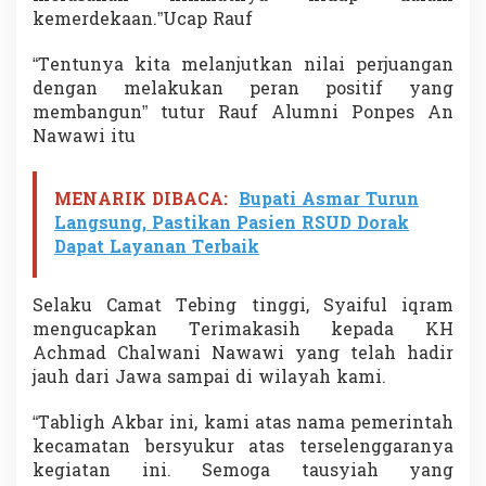
o
kemerdekaan.”Ucap Rauf
n
a
“Tentunya kita melanjutkan nilai perjuangan
l
dengan melakukan peran positif yang
2
membangun” tutur Rauf Alumni Ponpes An
0
1
Nawawi itu
9
MENARIK DIBACA:
Bupati Asmar Turun
Langsung, Pastikan Pasien RSUD Dorak
Dapat Layanan Terbaik
Selaku Camat Tebing tinggi, Syaiful iqram
mengucapkan Terimakasih kepada KH
Achmad Chalwani Nawawi yang telah hadir
jauh dari Jawa sampai di wilayah kami.
“Tabligh Akbar ini, kami atas nama pemerintah
kecamatan bersyukur atas terselenggaranya
kegiatan ini. Semoga tausyiah yang