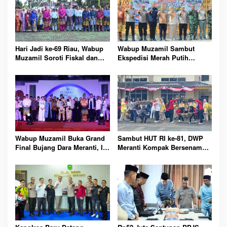
Hari Jadi ke-69 Riau, Wabup
Wabup Muzamil Sambut
Muzamil Soroti Fiskal dan
Ekspedisi Merah Putih
Janjikan Pemerataan
Presisi, 1.200 Mangrove
Pembangunan untuk
Ditanam di Tanah Merah
Masyarakat
Wabup Muzamil Buka Grand
Sambut HUT RI ke-81, DWP
Final Bujang Dara Meranti, Ini
Meranti Kompak Bersenam
Daftar Pemenang dan Pesan
dan Ikuti Perlombaan Seru
Pentingnya