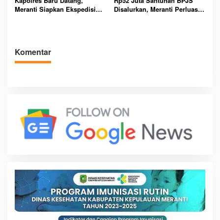
Kapolres Baru Datang,
Rp52 Juta Santunan BPJS
Meranti Siapkan Ekspedisi
Disalurkan, Meranti Perluas
Merah Putih Penuh Makna
Perlindungan Pekerja Rentan
Komentar