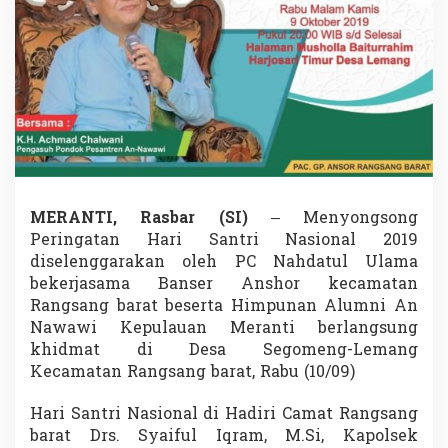
t
i
,
K
H
A
c
h
m
a
d
C
MERANTI, Rasbar (SI)
– Menyongsong
h
Peringatan Hari Santri Nasional 2019
a
diselenggarakan oleh PC Nahdatul Ulama
l
w
bekerjasama Banser Anshor kecamatan
a
Rangsang barat beserta Himpunan Alumni An
n
Nawawi Kepulauan Meranti berlangsung
i
khidmat di Desa Segomeng-Lemang
H
a
Kecamatan Rangsang barat, Rabu (10/09)
d
i
Hari Santri Nasional di Hadiri Camat Rangsang
r
barat Drs. Syaiful Iqram, M.Si, Kapolsek
d