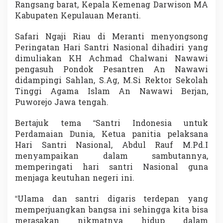
Rangsang barat, Kepala Kemenag Darwison MA
i
P
Kabupaten Kepulauan Meranti.
e
r
Safari Ngaji Riau di Meranti menyongsong
i
Peringatan Hari Santri Nasional dihadiri yang
n
dimuliakan KH Achmad Chalwani Nawawi
g
a
pengasuh Pondok Pesantren An Nawawi
t
didampingi Sahlan, S.Ag, M.Si Rektor Sekolah
a
Tinggi Agama Islam An Nawawi Berjan,
n
Puworejo Jawa tengah.
H
a
r
Bertajuk tema “Santri Indonesia untuk
i
Perdamaian Dunia, Ketua panitia pelaksana
S
Hari Santri Nasional, Abdul Rauf M.Pd.I
a
menyampaikan dalam sambutannya,
n
memperingati hari santri Nasional guna
t
r
menjaga keutuhan negeri ini.
i
N
“Ulama dan santri digaris terdepan yang
a
memperjuangkan bangsa ini sehingga kita bisa
s
merasakan nikmatnya hidup dalam
i