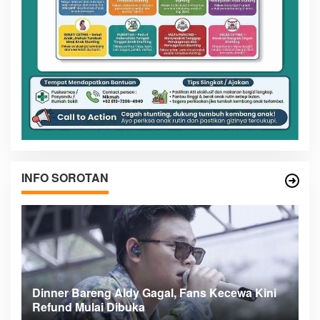
INFO SOROTAN
n
Dinner Bareng Aldy Gagal, Fans Kecewa Kini
Me
Refund Mulai Dibuka
B