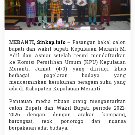
,
P
a
s
a
n
g
a
MERANTI,
Sinkap.info
– Pasangan bakal calon
n
bupati dan wakil bupati Kepulauan Meranti M.
S
Adil dan Asmar setelah resmi mendaftarkan
l
ke Komisi Pemilihan Umum (KPU) Kepulauan
o
g
Meranti, Jumat (4/9) yang diiringi khas
a
berbagai pagelaran budaya yang
n
mencerminkan kerukunan beragam suku yang
A
ada di Kabupaten Kepulauan Meranti.
O
K
T
Pantauan media ribuan orang mengantarkan
e
calon Bupati dan Wakil Bupati periode 2021-
g
2026 dengan dengan arakan kompang,
a
barongsai, reok ponorogo dan nuansa
s
berpakaian adat budaya.
k
a