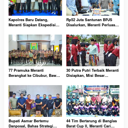
Kapolres Baru Datang,
Rp52 Juta Santunan BPJS
Meranti Siapkan Ekspedisi
Disalurkan, Meranti Perluas
Merah Putih Penuh Makna
Perlindungan Pekerja Rentan
77 Pramuka Meranti
30 Putra Putri Terbaik Meranti
Berangkat ke Cibubur, Bawa
Disiapkan, Misi Besar
Misi Harumkan Nama Daerah
Kibarkan Merah Putih
Bupati Asmar Bertemu
44 Tim Bertarung di Banglas
Danposal, Bahas Strategi
Barat Cup II, Meranti Cari