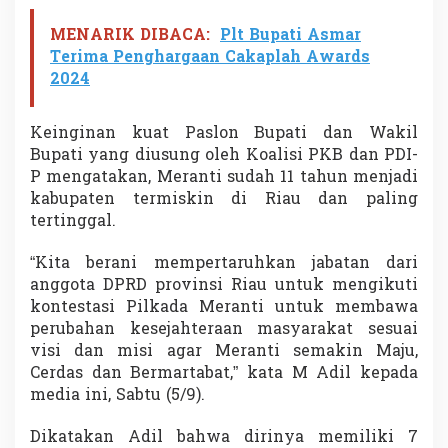
n
7
MENARIK DIBACA:
Plt Bupati Asmar
P
Terima Penghargaan Cakaplah Awards
r
2024
o
g
r
Keinginan kuat Paslon Bupati dan Wakil
a
Bupati yang diusung oleh Koalisi PKB dan PDI-
m
S
P mengatakan, Meranti sudah 11 tahun menjadi
t
kabupaten termiskin di Riau dan paling
r
tertinggal.
a
t
“Kita berani mempertaruhkan jabatan dari
e
g
anggota DPRD provinsi Riau untuk mengikuti
i
kontestasi Pilkada Meranti untuk membawa
s
perubahan kesejahteraan masyarakat sesuai
visi dan misi agar Meranti semakin Maju,
Cerdas dan Bermartabat,” kata M Adil kepada
media ini, Sabtu (5/9).
Dikatakan Adil bahwa dirinya memiliki 7