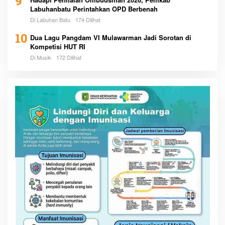
9
Labuhanbatu Perintahkan OPD Berbenah
Di Labuhan Batu
174 Dilihat
10
Dua Lagu Pangdam VI Mulawarman Jadi Sorotan di
Kompetisi HUT RI
Di Musik
172 Dilihat