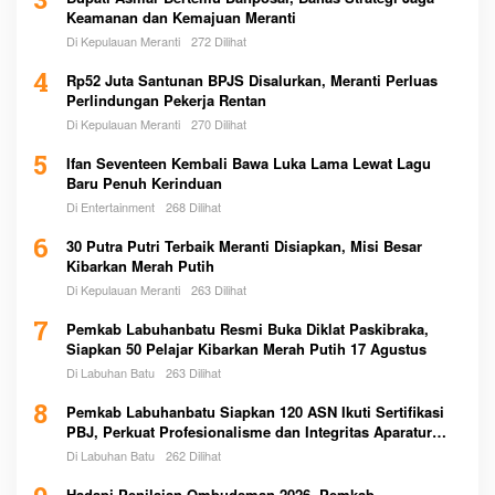
3
Keamanan dan Kemajuan Meranti
Di Kepulauan Meranti
272 Dilihat
4
Rp52 Juta Santunan BPJS Disalurkan, Meranti Perluas
Perlindungan Pekerja Rentan
Di Kepulauan Meranti
270 Dilihat
5
Ifan Seventeen Kembali Bawa Luka Lama Lewat Lagu
Baru Penuh Kerinduan
Di Entertainment
268 Dilihat
6
30 Putra Putri Terbaik Meranti Disiapkan, Misi Besar
Kibarkan Merah Putih
Di Kepulauan Meranti
263 Dilihat
7
Pemkab Labuhanbatu Resmi Buka Diklat Paskibraka,
Siapkan 50 Pelajar Kibarkan Merah Putih 17 Agustus
Di Labuhan Batu
263 Dilihat
8
Pemkab Labuhanbatu Siapkan 120 ASN Ikuti Sertifikasi
PBJ, Perkuat Profesionalisme dan Integritas Aparatur
Pemerintah
Di Labuhan Batu
262 Dilihat
Hadapi Penilaian Ombudsman 2026, Pemkab