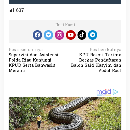
637
Ikuti Kami
N
Pos sebelumnya
Pos berikutnya
Supervisi dan Asistensi
KPU Resmi Terima
a
Polda Riau Kunjungi
Berkas Pendaftaran
v
KPUD Serta Banwaslu
Balon Said Hasyim dan
Meranti
Abdul Rauf
i
g
a
s
i
p
o