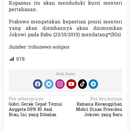
Kopassus itu akan menduduki kursi menteri
pertahanan.
Prabowo mengatakan kepastian posisi menteri
yang akan diembannya akan diumumkan
Jokowi pada Rabu (23/10/2019) mendatang*(Rls)
Sumber: tribunews-solopos
978
Ikuti Kami
N
Pos sebelumnya
Pos berikutnya
Gubri Gerak Cepat Temui
Rahasia Kecanggihan
a
Anggota DPR RI Asal
Mobil Dinas Presiden
v
Riau, Ini yang Dibahas
Jokowi yang Baru
i