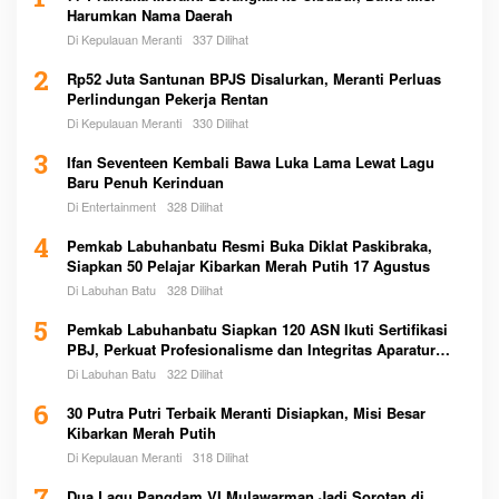
1
Harumkan Nama Daerah
Di Kepulauan Meranti
337 Dilihat
2
Rp52 Juta Santunan BPJS Disalurkan, Meranti Perluas
Perlindungan Pekerja Rentan
Di Kepulauan Meranti
330 Dilihat
3
Ifan Seventeen Kembali Bawa Luka Lama Lewat Lagu
Baru Penuh Kerinduan
Di Entertainment
328 Dilihat
4
Pemkab Labuhanbatu Resmi Buka Diklat Paskibraka,
Siapkan 50 Pelajar Kibarkan Merah Putih 17 Agustus
Di Labuhan Batu
328 Dilihat
5
Pemkab Labuhanbatu Siapkan 120 ASN Ikuti Sertifikasi
PBJ, Perkuat Profesionalisme dan Integritas Aparatur
Pemerintah
Di Labuhan Batu
322 Dilihat
6
30 Putra Putri Terbaik Meranti Disiapkan, Misi Besar
Kibarkan Merah Putih
Di Kepulauan Meranti
318 Dilihat
Dua Lagu Pangdam VI Mulawarman Jadi Sorotan di