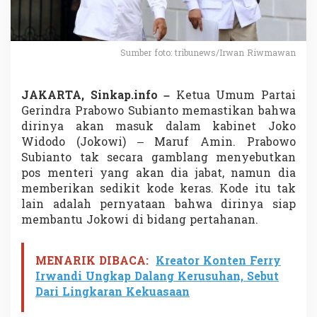
i
s
i
M
Sumber foto: tribunews/Irwan Riwmawan
e
m
p
JAKARTA, Sinkap.info –
Ketua Umum Partai
e
r
Gerindra Prabowo Subianto memastikan bahwa
k
dirinya akan masuk dalam kabinet Joko
u
Widodo (Jokowi) – Maruf Amin. Prabowo
a
Subianto tak secara gamblang menyebutkan
t
pos menteri yang akan dia jabat, namun dia
K
a
memberikan sedikit kode keras. Kode itu tak
b
lain adalah pernyataan bahwa dirinya siap
i
membantu Jokowi di bidang pertahanan.
n
e
t
MENARIK DIBACA:
Kreator Konten Ferry
J
o
Irwandi Ungkap Dalang Kerusuhan, Sebut
k
Dari Lingkaran Kekuasaan
o
w