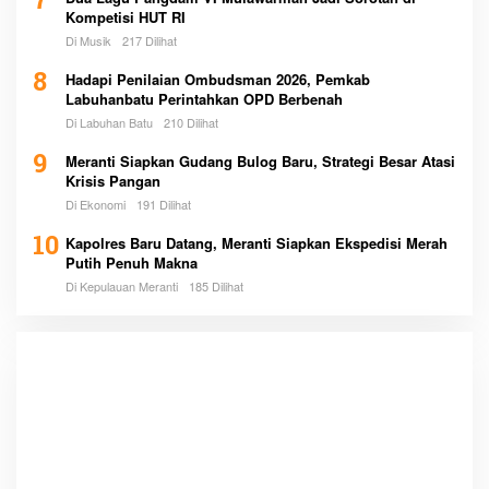
7
Kompetisi HUT RI
Di Musik
217 Dilihat
8
Hadapi Penilaian Ombudsman 2026, Pemkab
Labuhanbatu Perintahkan OPD Berbenah
Di Labuhan Batu
210 Dilihat
9
Meranti Siapkan Gudang Bulog Baru, Strategi Besar Atasi
Krisis Pangan
Di Ekonomi
191 Dilihat
10
Kapolres Baru Datang, Meranti Siapkan Ekspedisi Merah
Putih Penuh Makna
Di Kepulauan Meranti
185 Dilihat