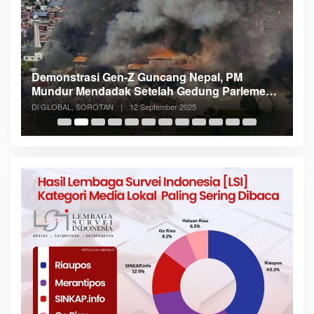
Demonstrasi Gen-Z Guncang Nepal, PM
M
Mundur Mendadak Setelah Gedung Parlemen
K
Dibakar
Di GLOBAL, SOROTAN
|
12 September 2025
Di