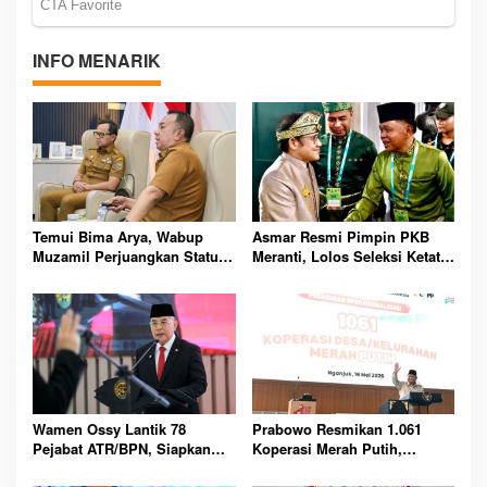
INFO MENARIK
Temui Bima Arya, Wabup
Asmar Resmi Pimpin PKB
Muzamil Perjuangkan Status
Meranti, Lolos Seleksi Ketat
Kepulauan Meranti Masuk
Nasional dan Siap Perkuat
RUU Daerah Kepulauan
Konsolidasi Partai
Wamen Ossy Lantik 78
Prabowo Resmikan 1.061
Pejabat ATR/BPN, Siapkan
Koperasi Merah Putih,
Birokrasi Baru Lebih Adaptif
Ekonomi Desa Siap Melonjak