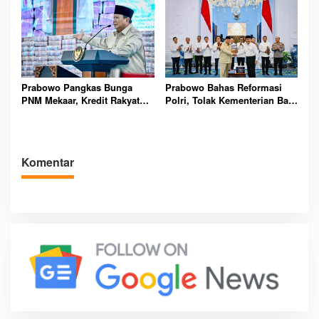
Pesat
Prabowo Pangkas Bunga
Prabowo Bahas Reformasi
PNM Mekaar, Kredit Rakyat
Polri, Tolak Kementerian Baru
Miskin Kini Lebih Ringan
dan Perkuat Peran
Kompolnas Nasional
Komentar