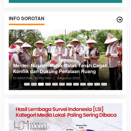
INFO SOROTAN
Menteri Nusron: Patok Batas Tanah Cegah
R
n
Konflik dan Dukung Penataan Ruang
D
Di NASIONAL, SOROTAN
|
8 Agustus 2025
Di