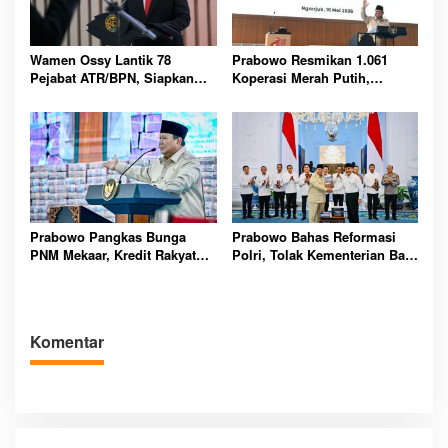
Wamen Ossy Lantik 78
Prabowo Resmikan 1.061
Pejabat ATR/BPN, Siapkan
Koperasi Merah Putih,
Birokrasi Baru Lebih Adaptif
Ekonomi Desa Siap Melonjak
Pesat
Prabowo Pangkas Bunga
Prabowo Bahas Reformasi
PNM Mekaar, Kredit Rakyat
Polri, Tolak Kementerian Baru
Miskin Kini Lebih Ringan
dan Perkuat Peran
Kompolnas Nasional
Komentar