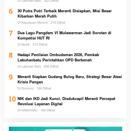
Di Labuhan Batu
322 Dilihat
6
30 Putra Putri Terbaik Meranti Disiapkan, Misi Besar
Kibarkan Merah Putih
Di Kepulauan Meranti
318 Dilihat
7
Dua Lagu Pangdam VI Mulawarman Jadi Sorotan di
Kompetisi HUT RI
Di Musik
210 Dilihat
8
Hadapi Penilaian Ombudsman 2026, Pemkab
Labuhanbatu Perintahkan OPD Berbenah
Di Labuhan Batu
206 Dilihat
9
Meranti Siapkan Gudang Bulog Baru, Strategi Besar Atasi
Krisis Pangan
Di Ekonomi
189 Dilihat
10
NIK dan IKD Jadi Kunci, Disdukcapil Meranti Percepat
Revolusi Layanan Digital
Di NASIONAL
183 Dilihat