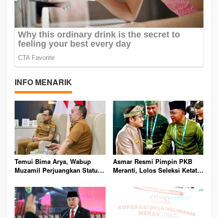
INFO MENARIK
Temui Bima Arya, Wabup
Asmar Resmi Pimpin PKB
Muzamil Perjuangkan Status
Meranti, Lolos Seleksi Ketat
Kepulauan Meranti Masuk
Nasional dan Siap Perkuat
RUU Daerah Kepulauan
Konsolidasi Partai