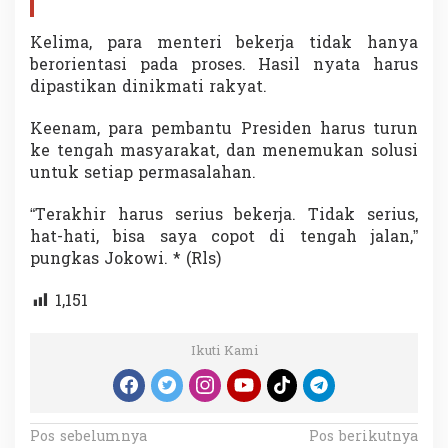
Kelima, para menteri bekerja tidak hanya
berorientasi pada proses. Hasil nyata harus
dipastikan dinikmati rakyat.
Keenam, para pembantu Presiden harus turun
ke tengah masyarakat, dan menemukan solusi
untuk setiap permasalahan.
“Terakhir harus serius bekerja. Tidak serius,
hat-hati, bisa saya copot di tengah jalan,”
pungkas Jokowi. * (Rls)
1,151
Ikuti Kami
N
Pos sebelumnya
Pos berikutnya