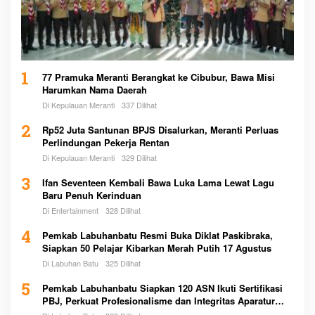
1
77 Pramuka Meranti Berangkat ke Cibubur, Bawa Misi
Harumkan Nama Daerah
Di Kepulauan Meranti
337 Dilihat
2
Rp52 Juta Santunan BPJS Disalurkan, Meranti Perluas
Perlindungan Pekerja Rentan
Di Kepulauan Meranti
329 Dilihat
3
Ifan Seventeen Kembali Bawa Luka Lama Lewat Lagu
Baru Penuh Kerinduan
Di Entertainment
328 Dilihat
4
Pemkab Labuhanbatu Resmi Buka Diklat Paskibraka,
Siapkan 50 Pelajar Kibarkan Merah Putih 17 Agustus
Di Labuhan Batu
325 Dilihat
5
Pemkab Labuhanbatu Siapkan 120 ASN Ikuti Sertifikasi
PBJ, Perkuat Profesionalisme dan Integritas Aparatur
Pemerintah