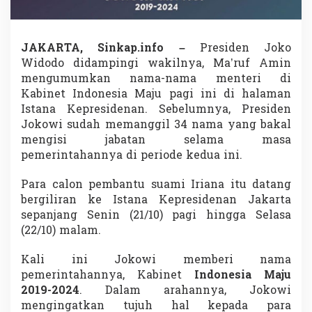
n
e
s
i
JAKARTA, Sinkap.info –
Presiden Joko
a
Widodo didampingi wakilnya, Ma’ruf Amin
M
mengumumkan nama-nama menteri di
a
Kabinet Indonesia Maju pagi ini di halaman
j
u
Istana Kepresidenan. Sebelumnya, Presiden
T
Jokowi sudah memanggil 34 nama yang bakal
e
mengisi jabatan selama masa
r
pemerintahannya di periode kedua ini.
b
e
n
Para calon pembantu suami Iriana itu datang
t
bergiliran ke Istana Kepresidenan Jakarta
u
sepanjang Senin (21/10) pagi hingga Selasa
k
(22/10) malam.
,
B
e
Kali ini Jokowi memberi nama
r
pemerintahannya, Kabinet
Indonesia Maju
i
2019-2024
. Dalam arahannya, Jokowi
k
mengingatkan tujuh hal kepada para
u