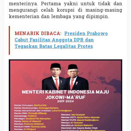
t
menterinya. Pertama yakni untuk tidak dan
T
mengurangi celah korupsi di masing-masing
u
kementerian dan lembaga yang dipimpin.
j
u
h
MENARIK DIBACA:
Presiden Prabowo
P
Cabut Fasilitas Anggota DPR dan
e
s
Tegaskan Batas Legalitas Protes
a
n
J
o
k
o
w
i