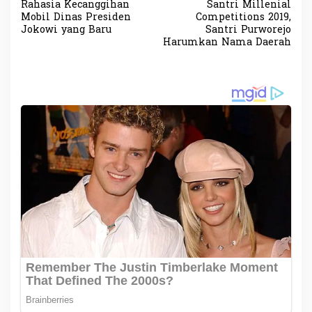
Rahasia Kecanggihan
Santri Millenial
a
Mobil Dinas Presiden
Competitions 2019,
v
Jokowi yang Baru
Santri Purworejo
Harumkan Nama Daerah
i
g
a
s
i
p
o
s