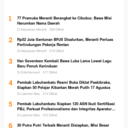
1
77 Pramuka Meranti Berangkat ke Cibubur, Bawa Misi
Harumkan Nama Daerah
Di Kepulauan Meranti
328 Dilihat
2
Rp52 Juta Santunan BPJS Disalurkan, Meranti Perluas
Perlindungan Pekerja Rentan
Di Kepulauan Meranti
319 Dilihat
3
Ifan Seventeen Kembali Bawa Luka Lama Lewat Lagu
Baru Penuh Kerinduan
Di Entertainment
317 Dilihat
4
Pemkab Labuhanbatu Resmi Buka Diklat Paskibraka,
Siapkan 50 Pelajar Kibarkan Merah Putih 17 Agustus
Di Labuhan Batu
314 Dilihat
5
Pemkab Labuhanbatu Siapkan 120 ASN Ikuti Sertifikasi
PBJ, Perkuat Profesionalisme dan Integritas Aparatur
Pemerintah
Di Labuhan Batu
312 Dilihat
6
30 Putra Putri Terbaik Meranti Disiapkan, Misi Besar