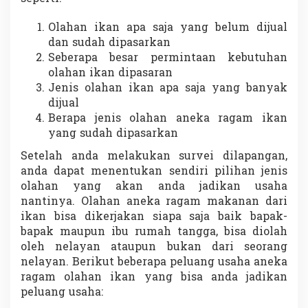
e
l
Olahan ikan apa saja yang belum dijual
u
dan sudah dipasarkan
a
Seberapa besar permintaan kebutuhan
n
g
olahan ikan dipasaran
U
Jenis olahan ikan apa saja yang banyak
s
dijual
a
Berapa jenis olahan aneka ragam ikan
h
a
yang sudah dipasarkan
A
Setelah anda melakukan survei dilapangan,
n
e
anda dapat menentukan sendiri pilihan jenis
k
olahan yang akan anda jadikan usaha
a
nantinya. Olahan aneka ragam makanan dari
R
ikan bisa dikerjakan siapa saja baik bapak-
a
g
bapak maupun ibu rumah tangga, bisa diolah
a
oleh nelayan ataupun bukan dari seorang
m
nelayan. Berikut beberapa peluang usaha aneka
O
ragam olahan ikan yang bisa anda jadikan
l
peluang usaha:
a
h