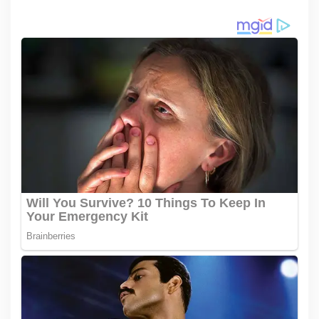
g
a
s
i
p
o
s