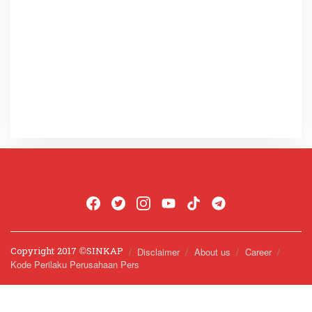
Copyright 2017 ©️SINKAP
Disclaimer
About us
Career
Kode Perilaku Perusahaan Pers