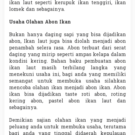
ikan laut seperti kerupuk ikan tenggiri, ikan
lomek dan sebagainya.
Usaha Olahan Abon Ikan
Bukan hanya daging sapi yang bisa dijadikan
abon, Ikan laut juga bisa diolah menjadi abon
penambah selera rasa. Abon terbuat dari serat
daging yang mirip seperti ampas kelapa dalam
kondisi kering. Bahan baku pembuatan abon
ikan laut masih terbilang langka yang
menekuni usaha ini, bagi anda yang memiliki
semangat untuk membuka usaha silahkan
mencoba olahan ikan menjadi abon ikan. Abon
ikan bisa dijadikan taste roti abon, roting
kering abon, pastel abon ikan laut dan
sebagainya.
Demikian sajian olahan ikan yang menjadi
peluang anda untuk membuka usaha, terutama
bagi anda yang tinggal didaerah kepulauan