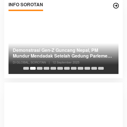
INFO SOROTAN
Menteri Nusron: Patok Batas Tanah Cegah
R
n
Konflik dan Dukung Penataan Ruang
D
Di NASIONAL, SOROTAN
|
8 Agustus 2025
Di