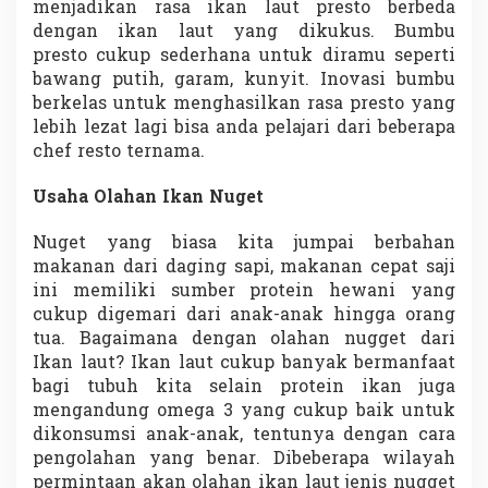
menjadikan rasa ikan laut presto berbeda
dengan ikan laut yang dikukus. Bumbu
presto cukup sederhana untuk diramu seperti
bawang putih, garam, kunyit. Inovasi bumbu
berkelas untuk menghasilkan rasa presto yang
lebih lezat lagi bisa anda pelajari dari beberapa
chef resto ternama.
Usaha Olahan Ikan Nuget
Nuget yang biasa kita jumpai berbahan
makanan dari daging sapi, makanan cepat saji
ini memiliki sumber protein hewani yang
cukup digemari dari anak-anak hingga orang
tua. Bagaimana dengan olahan nugget dari
Ikan laut? Ikan laut cukup banyak bermanfaat
bagi tubuh kita selain protein ikan juga
mengandung omega 3 yang cukup baik untuk
dikonsumsi anak-anak, tentunya dengan cara
pengolahan yang benar. Dibeberapa wilayah
permintaan akan olahan ikan laut jenis nugget