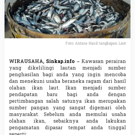
l
d
i
D
a
e
r
a
Foto: Antara-Hasil tangkapan Laut
h
K
e
WIRAUSAHA,
Sinkap.info
–
Kawasan perairan
p
yang dikelilingi lautan menjadi sumber
u
l
penghasilan bagi anda yang ingin mencoba
a
dan menekuni usaha beraneka ragam dari hasil
u
olahan ikan laut. Ikan menjadi sumber
a
pendapatan baru bagi anda dengan
n
,
pertimbangan salah satunya ikan merupakan
S
sumber pangan yang sangat digemari oleh
i
masyarakat. Sebelum anda memulai usaha
m
olahan ikan, sebaiknya anda lakukan
a
pengamatan dipasar tempat anda tinggal
k
P
seperti: