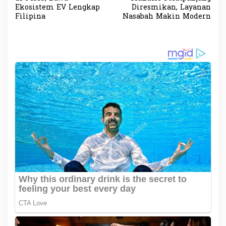
v
Ekosistem EV Lengkap
Diresmikan, Layanan
Filipina
Nasabah Makin Modern
i
g
a
s
i
p
o
s