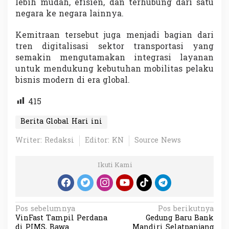
lebih mudah, efisien, dan terhubung dari satu
negara ke negara lainnya.
Kemitraan tersebut juga menjadi bagian dari
tren digitalisasi sektor transportasi yang
semakin mengutamakan integrasi layanan
untuk mendukung kebutuhan mobilitas pelaku
bisnis modern di era global.
415
Berita Global Hari ini
Writer: Redaksi
Editor: KN
Source News
Ikuti Kami
N
Pos sebelumnya
Pos berikutnya
VinFast Tampil Perdana
Gedung Baru Bank
a
di PIMS, Bawa
Mandiri Selatpanjang