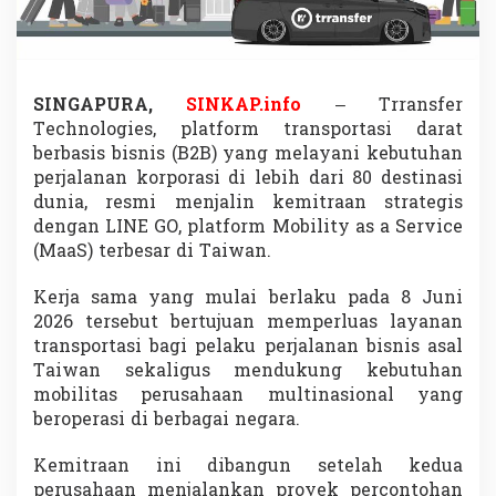
B
e
r
s
a
SINGAPURA,
SINKAP.info
– Trransfer
t
Technologies, platform transportasi darat
u
,
berbasis bisnis (B2B) yang melayani kebutuhan
P
perjalanan korporasi di lebih dari 80 destinasi
e
dunia, resmi menjalin kemitraan strategis
r
dengan LINE GO, platform Mobility as a Service
m
(MaaS) terbesar di Taiwan.
u
d
a
Kerja sama yang mulai berlaku pada 8 Juni
h
2026 tersebut bertujuan memperluas layanan
T
transportasi bagi pelaku perjalanan bisnis asal
r
Taiwan sekaligus mendukung kebutuhan
a
n
mobilitas perusahaan multinasional yang
s
beroperasi di berbagai negara.
p
o
Kemitraan ini dibangun setelah kedua
r
perusahaan menjalankan proyek percontohan
t