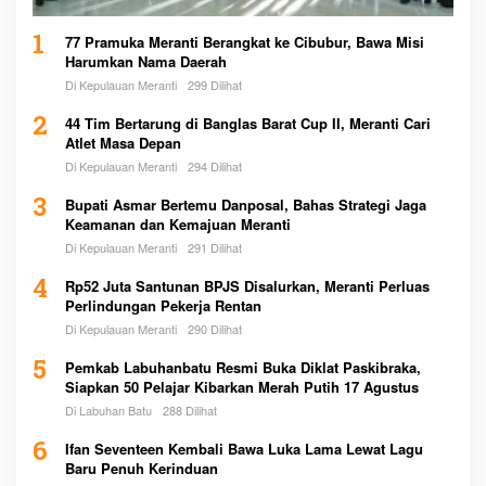
1
77 Pramuka Meranti Berangkat ke Cibubur, Bawa Misi
Harumkan Nama Daerah
Di Kepulauan Meranti
299 Dilihat
2
44 Tim Bertarung di Banglas Barat Cup II, Meranti Cari
Atlet Masa Depan
Di Kepulauan Meranti
294 Dilihat
3
Bupati Asmar Bertemu Danposal, Bahas Strategi Jaga
Keamanan dan Kemajuan Meranti
Di Kepulauan Meranti
291 Dilihat
4
Rp52 Juta Santunan BPJS Disalurkan, Meranti Perluas
Perlindungan Pekerja Rentan
Di Kepulauan Meranti
290 Dilihat
5
Pemkab Labuhanbatu Resmi Buka Diklat Paskibraka,
Siapkan 50 Pelajar Kibarkan Merah Putih 17 Agustus
Di Labuhan Batu
288 Dilihat
6
Ifan Seventeen Kembali Bawa Luka Lama Lewat Lagu
Baru Penuh Kerinduan