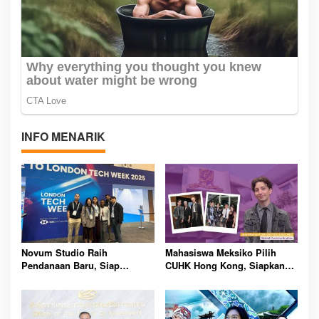
INFO MENARIK
Novum Studio Raih
Mahasiswa Meksiko Pilih
Pendanaan Baru, Siap
CUHK Hong Kong, Siapkan
Guncang Dunia Bisnis Lewat
Karier Media Global Lewat
Platform AI Ahoy Project
Beasiswa Internasional
Global
Bergengsi