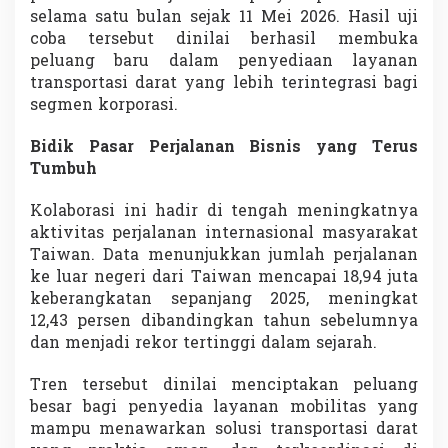
a
selama satu bulan sejak 11 Mei 2026. Hasil uji
s
coba tersebut dinilai berhasil membuka
i
peluang baru dalam penyediaan layanan
B
transportasi darat yang lebih terintegrasi bagi
i
s
segmen korporasi.
n
i
Bidik Pasar Perjalanan Bisnis yang Terus
s
Tumbuh
G
l
Kolaborasi ini hadir di tengah meningkatnya
o
b
aktivitas perjalanan internasional masyarakat
a
Taiwan. Data menunjukkan jumlah perjalanan
l
ke luar negeri dari Taiwan mencapai 18,94 juta
T
keberangkatan sepanjang 2025, meningkat
a
i
12,43 persen dibandingkan tahun sebelumnya
w
dan menjadi rekor tertinggi dalam sejarah.
a
n
Tren tersebut dinilai menciptakan peluang
besar bagi penyedia layanan mobilitas yang
mampu menawarkan solusi transportasi darat