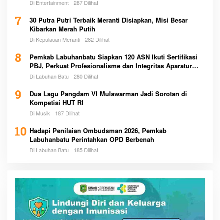
Di Entertainment
287 Dilihat
7
30 Putra Putri Terbaik Meranti Disiapkan, Misi Besar
Kibarkan Merah Putih
Di Kepulauan Meranti
282 Dilihat
8
Pemkab Labuhanbatu Siapkan 120 ASN Ikuti Sertifikasi
PBJ, Perkuat Profesionalisme dan Integritas Aparatur
Pemerintah
Di Labuhan Batu
280 Dilihat
9
Dua Lagu Pangdam VI Mulawarman Jadi Sorotan di
Kompetisi HUT RI
Di Musik
187 Dilihat
10
Hadapi Penilaian Ombudsman 2026, Pemkab
Labuhanbatu Perintahkan OPD Berbenah
Di Labuhan Batu
185 Dilihat