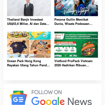
Thailand Banjir Investasi
Pesona Guilin Memikat
US$43,6 Miliar, AI dan Data
Dunia, Wisata Pedesaan
Center Jadi Penggerak
Hadirkan Pengalaman Budaya
Ekonomi Baru Nasional
dan Alam Tak Terlupakan
Bersama
Ocean Park Hong Kong
Vietfood ProPack Vietnam
Rayakan Ulang Tahun Panda,
2026 Hadirkan Ribuan
Pengunjung Berpeluang
Perusahaan Global, Perkuat
Bawa Pulang Mobil Listrik
Masa Depan Industri F&B
Mewah
Berkelanjutan