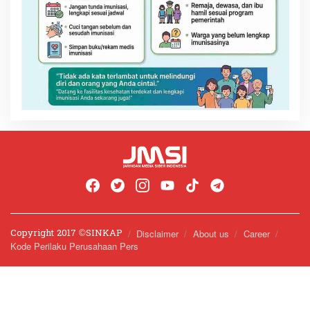
Copyright 2017 ©️SINKAP
Disclaimer
About us
Career
Kode Perilaku Perusahaan Pers