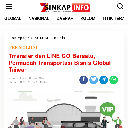
L
e
w
a
GLOBAL
NASIONAL
DAERAH
KOLOM
TITIK TERA
t
i
k
e
Homepage
/
KOLOM
/
Bisnis
T
k
r
TEKNOLOGI
o
r
n
a
Trransfer dan LINE GO Bersatu,
t
n
Permudah Transportasi Bisnis Global
e
s
Taiwan
n
f
e
Khairun Nisa
8 Juni 2026
r
Bisnis
,
GLOBAL
415 Dilihat
d
a
n
L
I
N
E
G
O