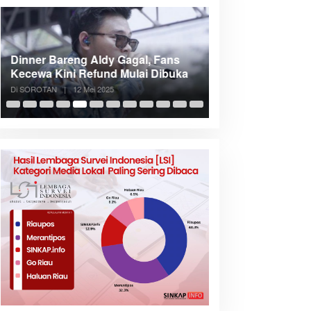
Dinner Bareng Aldy Gagal, Fans
Meranti Incar Kon
Kecewa Kini Refund Mulai Dibuka
Kepri, Bupati A
Di SOROTAN
|
12 Mei 2025
Di SOROTAN
|
6 Mei 2