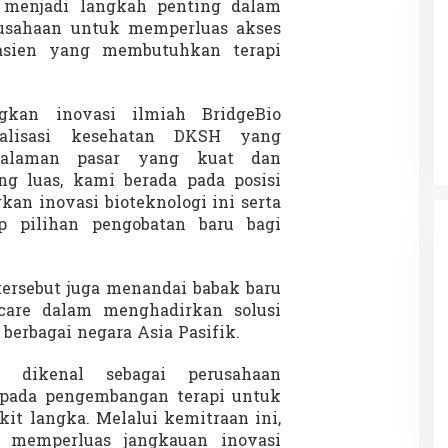
 menjadi langkah penting dalam
sahaan untuk memperluas akses
asien yang membutuhkan terapi
Patok Batas Tanah
Rekognisi Sejarah Kerajaan Siak
n Dukung
dan Harapan Daerah Istimewa Riau
kan inovasi ilmiah BridgeBio
|
8 Agustus 2025
Di KOLOM, Opini, SOROTAN
|
16 Juni 2025
ialisasi kesehatan DKSH yang
ngalaman pasar yang kuat dan
g luas, kami berada pada posisi
an inovasi bioteknologi ini serta
p pilihan pengobatan baru bagi
tersebut juga menandai babak baru
are dalam menghadirkan solusi
 berbagai negara Asia Pasifik.
o dikenal sebagai perusahaan
 pada pengembangan terapi untuk
it langka. Melalui kemitraan ini,
t memperluas jangkauan inovasi