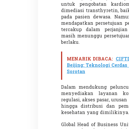
a
untuk pengobatan kardiom
s
dimediasi transthyretin, bai
G
pada pasien dewasa. Namun,
l
mendapatkan persetujuan p
o
b
tercakup dalam perjanjian
a
masih menunggu persetujuan
l
berlaku.
MENARIK DIBACA:
CIFTI
Beijing: Teknologi Cerdas
Sorotan
Dalam mendukung peluncur
menyediakan layanan ko
regulasi, akses pasar, urusan
hingga distribusi dan pem
kesehatan yang dimilikinya
Global Head of Business Uni