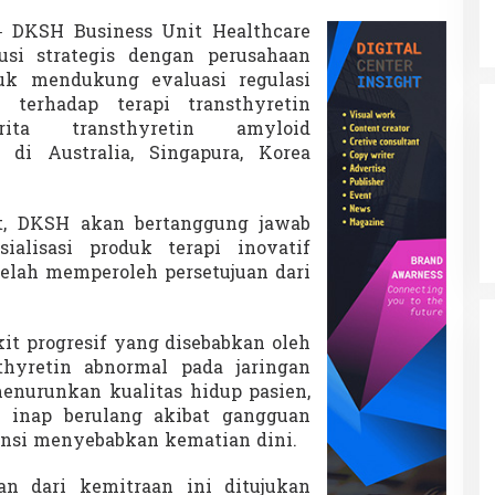
 DKSH Business Unit Healthcare
usi strategis dengan perusahaan
tuk mendukung evaluasi regulasi
 terhadap terapi transthyretin
rita transthyretin amyloid
di Australia, Singapura, Korea
ut, DKSH akan bertanggung jawab
ialisasi produk terapi inovatif
telah memperoleh persetujuan dari
 progresif yang disebabkan oleh
hyretin abnormal pada jaringan
menurunkan kualitas hidup pasien,
 inap berulang akibat gangguan
tensi menyebabkan kematian dini.
n dari kemitraan ini ditujukan