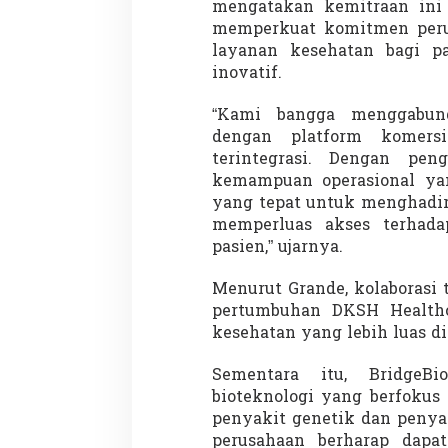
mengatakan kemitraan ini
memperkuat komitmen peru
layanan kesehatan bagi p
inovatif.
Demonstrasi Gen-Z Guncang
Menteri Nusron: 
Nepal, PM Mundur Mendadak
Cegah Konflik da
“Kami bangga menggabung
Setelah Gedung Parlemen Dibakar
Penataan Ruang
Di GLOBAL, SOROTAN
|
12 September 2025
Di NASIONAL, SOROTAN
dengan platform komers
terintegrasi. Dengan pe
kemampuan operasional yan
yang tepat untuk menghadirk
memperluas akses terhada
pasien,” ujarnya.
Menurut Grande, kolaborasi 
pertumbuhan DKSH Healthc
kesehatan yang lebih luas di
Sementara itu, BridgeBi
bioteknologi yang berfokus
penyakit genetik dan penyak
perusahaan berharap dapa