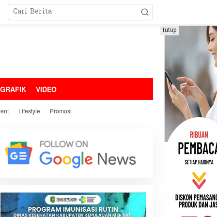
tutup
OGRAFIK
VIDEO
ment
Lifestyle
Promosi