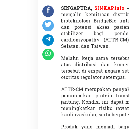
t
J
SINGAPURA,
SINKAP.info
–
a
menjalin kemitraan distrib
n
bioteknologi BridgeBio un
t
dan potensi akses pasien
u
n
stabilizer bagi pende
g
cardiomyopathy (ATTR-CM) 
L
Selatan, dan Taiwan.
a
n
Melalui kerja sama terseb
g
k
atas distribusi dan komers
a
tersebut di empat negara se
S
otoritas regulator setempat.
i
a
ATTR-CM merupakan penyakit
p
D
penumpukan protein transt
i
jantung. Kondisi ini dapat 
p
meningkatkan risiko rawat
e
kardiovaskular, serta berpo
r
l
u
Produk yang menjadi bagia