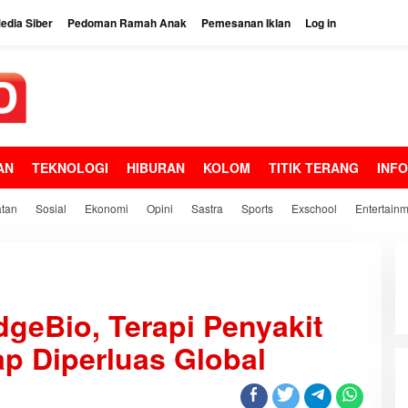
dia Siber
Pedoman Ramah Anak
Pemesanan Iklan
Log in
AN
TEKNOLOGI
HIBURAN
KOLOM
TITIK TERANG
INF
tan
Sosial
Ekonomi
Opini
Sastra
Sports
Exschool
Entertain
geBio, Terapi Penyakit
p Diperluas Global