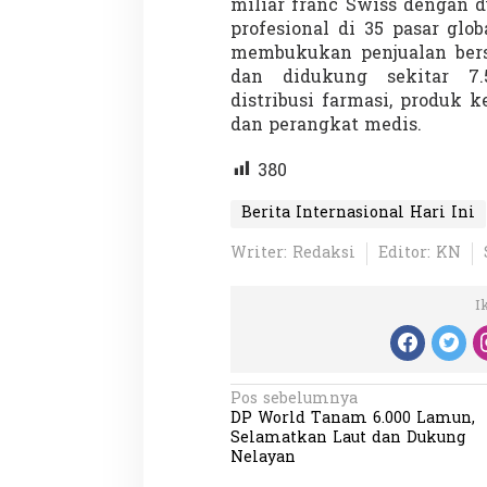
miliar franc Swiss dengan d
profesional di 35 pasar glo
membukukan penjualan bersi
dan didukung sekitar 7.
distribusi farmasi, produk 
dan perangkat medis.
380
Berita Internasional Hari Ini
Writer: Redaksi
Editor: KN
I
N
Pos sebelumnya
DP World Tanam 6.000 Lamun,
a
Selamatkan Laut dan Dukung
v
Nelayan