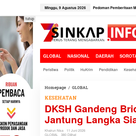
L
e
Minggu, 9 Agustus 2026
Pedoman Pemberitaan Me
w
a
tutup
t
i
k
e
k
o
GLOBAL
NASIONAL
DAERAH
SOROT
n
t
e
Peristiwa
Politik
HuKrim
Pendidikan
Keseha
n
Homepage
/
GLOBAL
D
K
KESEHATAN
S
DKSH Gandeng Brid
H
G
Jantung Langka Sia
a
n
d
Khairun Nisa
11 Juni 2026
e
GLOBAL
380 Dilihat