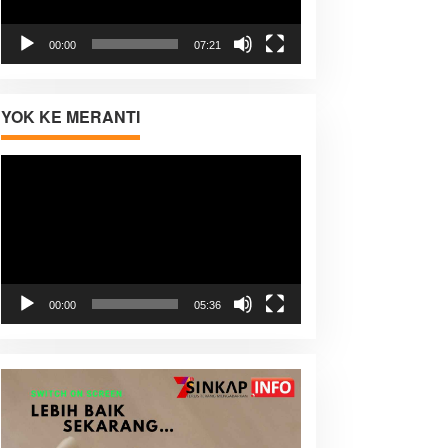
00:00
07:21
YOK KE MERANTI
Pemutar
Video
00:00
05:36