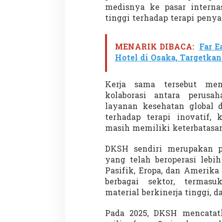
medisnya ke pasar interna
tinggi terhadap terapi penya
MENARIK DIBACA:
Far E
Hotel di Osaka, Targetka
Partisipasi Pemu
Kerja sama tersebut me
Pelayanan Sukarel
kolaborasi antara perusa
Diadakan di Nanji
Di GLOBAL, VIDEO
|
18 
layanan kesehatan global 
terhadap terapi inovatif,
masih memiliki keterbatasan
DKSH sendiri merupakan p
yang telah beroperasi lebi
Pasifik, Eropa, dan Amerika
berbagai sektor, termasu
material berkinerja tinggi, d
Pada 2025, DKSH mencatatka