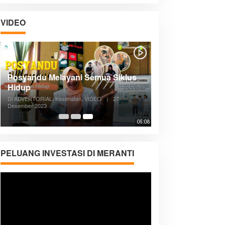
VIDEO
Posyandu Melayani Semua Siklus
Hidup
Di ADVERTORIAL, Kesehatan, VIDEO
|
27
Desember 2023
05:08
PELUANG INVESTASI DI MERANTI
Pemutar
Video