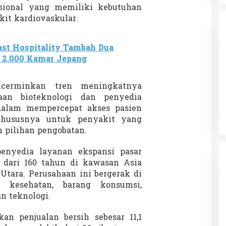
sional yang memiliki kebutuhan
kit kardiovaskular.
ast Hospitality Tambah Dua
n 2.000 Kamar Jepang
da dalam
Eksplore Meranti – Yok ke Meranti
ncerminkan tren meningkatnya
a Internasional
Di Budaya, NASIONAL, VIDEO, Wisata
|
13 Januari
haan bioteknologi dan penyedia
ng
Januari 2024
2024
dalam mempercepat akses pasien
 khususnya untuk penyakit yang
 pilihan pengobatan.
enyedia layanan ekspansi pasar
h dari 160 tahun di kawasan Asia
 Utara. Perusahaan ini bergerak di
k kesehatan, barang konsumsi,
an teknologi.
n penjualan bersih sebesar 11,1