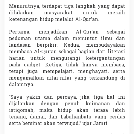
b
Menurutnya, terdapat tiga langkah yang dapat
a
dilakukan masyarakat untuk meraih
c
ketenangan hidup melalui Al-Qur’an.
a
A
l
Pertama, menjadikan Al-Qur’an sebagai
-
pedoman utama dalam menuntut ilmu dan
Q
landasan berpikir. Kedua, membudayakan
u
membaca Al-Qur’an sebagai bagian dari literasi
r
harian untuk mengurangi ketergantungan
’
a
pada gadget. Ketiga, tidak hanya membaca,
n
tetapi juga mempelajari, menghayati, serta
mengamalkan nilai-nilai yang terkandung di
dalamnya.
“Saya yakin dan percaya, jika tiga hal ini
dijalankan dengan penuh keimanan dan
istiqomah, maka hidup akan terasa lebih
tenang, damai, dan Labuhanbatu yang cerdas
serta bersinar akan terwujud,” ujar Jamri.