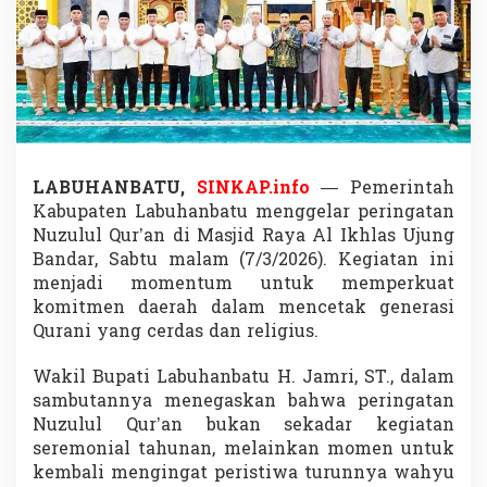
u
r
’
a
n
,
W
a
b
LABUHANBATU,
SINKAP.info
— Pemerintah
u
p
Kabupaten Labuhanbatu menggelar peringatan
J
Nuzulul Qur’an di Masjid Raya Al Ikhlas Ujung
a
Bandar, Sabtu malam (7/3/2026). Kegiatan ini
m
menjadi momentum untuk memperkuat
r
i
komitmen daerah dalam mencetak generasi
A
Qurani yang cerdas dan religius.
j
a
Wakil Bupati Labuhanbatu H. Jamri, ST., dalam
k
sambutannya menegaskan bahwa peringatan
W
a
Nuzulul Qur’an bukan sekadar kegiatan
r
seremonial tahunan, melainkan momen untuk
g
kembali mengingat peristiwa turunnya wahyu
a