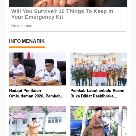
INFO MENARIK
Hadapi Penilaian
Pemkab Labuhanbatu Resmi
Ombudsman 2026, Pemkab
Buka Diklat Paskibraka,
Labuhanbatu Perintahkan
Siapkan 50 Pelajar Kibarkan
OPD Berbenah
Merah Putih 17 Agustus