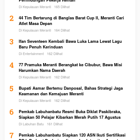
Di Kepulauan Meranti
165 Dilihat
2
44 Tim Bertarung di Banglas Barat Cup II, Meranti Cari
Atlet Masa Depan
Di Kepulauan Meranti
164 Dilihat
3
Ifan Seventeen Kembali Bawa Luka Lama Lewat Lagu
Baru Penuh Kerinduan
Di Entertainment
162 Dilihat
4
77 Pramuka Meranti Berangkat ke Cibubur, Bawa Misi
Harumkan Nama Daerah
Di Kepulauan Meranti
162 Dilihat
5
Bupati Asmar Bertemu Danposal, Bahas Strategi Jaga
Keamanan dan Kemajuan Meranti
Di Kepulauan Meranti
162 Dilihat
6
Pemkab Labuhanbatu Resmi Buka Diklat Paskibraka,
Siapkan 50 Pelajar Kibarkan Merah Putih 17 Agustus
Di Labuhan Batu
161 Dilihat
7
Pemkab Labuhanbatu Siapkan 120 ASN Ikuti Sertifikasi