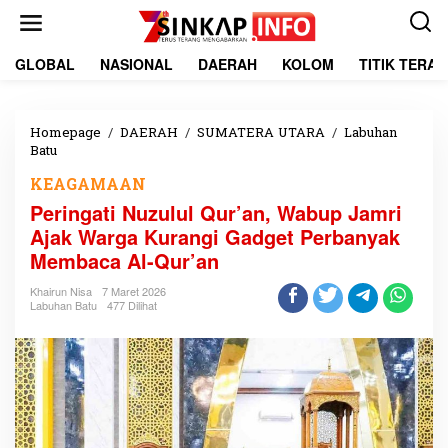
L
e
w
a
GLOBAL
NASIONAL
DAERAH
KOLOM
TITIK TERA
t
i
k
e
Homepage
/
DAERAH
/
SUMATERA UTARA
/
Labuhan
k
Batu
P
o
e
KEAGAMAAN
n
r
t
i
Peringati Nuzulul Qur’an, Wabup Jamri
e
n
Ajak Warga Kurangi Gadget Perbanyak
n
g
Membaca Al-Qur’an
a
t
Khairun Nisa
7 Maret 2026
i
Labuhan Batu
477 Dilihat
N
u
z
u
l
u
l
Q