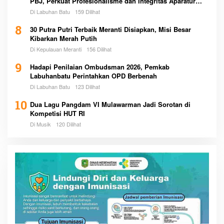
PBJ, Perkuat Profesionalisme dan Integritas Aparatur
Pemerintah
Di Labuhan Batu
159 Dilihat
8
30 Putra Putri Terbaik Meranti Disiapkan, Misi Besar
Kibarkan Merah Putih
Di Kepulauan Meranti
156 Dilihat
9
Hadapi Penilaian Ombudsman 2026, Pemkab
Labuhanbatu Perintahkan OPD Berbenah
Di Labuhan Batu
123 Dilihat
10
Dua Lagu Pangdam VI Mulawarman Jadi Sorotan di
Kompetisi HUT RI
Di Musik
120 Dilihat