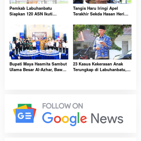
Pemkab Labuhanbatu
Tangis Haru Iringi Apel
Siapkan 120 ASN Ikuti
Terakhir Sekda Hasan Heri
Sertifikasi PBJ, Perkuat
Rambe Jelang Purna Bakti
Profesionalisme dan
Resmi
Integritas Aparatur
Pemerintah
Bupati Maya Hasmita Sambut
23 Kasus Kekerasan Anak
Ulama Besar Al-Azhar, Bawa
Terungkap di Labuhanbatu,
Berkah untuk Masyarakat
Pemkab Serukan
Labuhanbatu Hari Ini
Perlindungan Dimulai dari
Rumah