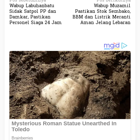
N
Pos sebelumnya
Pos berikutnya
Wabup Labuhanbatu
Wabup Muzamil
a
Sidak Satpol PP dan
Pastikan Stok Sembako,
v
Damkar, Pastikan
BBM dan Listrik Meranti
Personel Siaga 24 Jam
Aman Jelang Lebaran
i
g
a
s
i
p
o
s