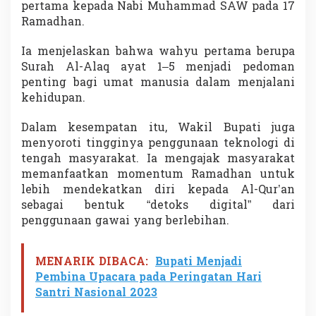
pertama kepada Nabi Muhammad SAW pada 17
K
Ramadhan.
u
r
a
Ia menjelaskan bahwa wahyu pertama berupa
n
Surah Al-Alaq ayat 1–5 menjadi pedoman
g
penting bagi umat manusia dalam menjalani
i
kehidupan.
G
a
d
Dalam kesempatan itu, Wakil Bupati juga
g
menyoroti tingginya penggunaan teknologi di
e
tengah masyarakat. Ia mengajak masyarakat
t
memanfaatkan momentum Ramadhan untuk
P
e
lebih mendekatkan diri kepada Al-Qur’an
r
sebagai bentuk “detoks digital” dari
b
penggunaan gawai yang berlebihan.
a
n
y
MENARIK DIBACA:
Bupati Menjadi
a
k
Pembina Upacara pada Peringatan Hari
M
Santri Nasional 2023
e
m