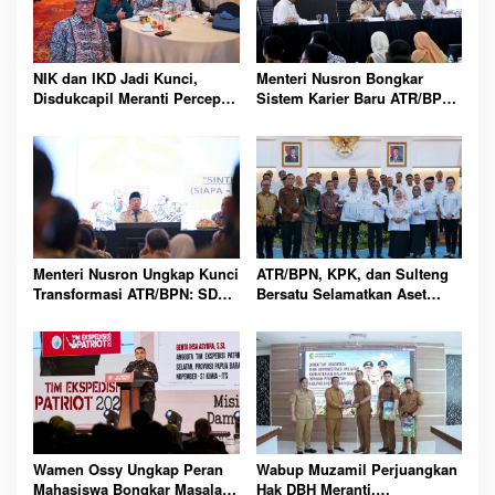
NIK dan IKD Jadi Kunci,
Menteri Nusron Bongkar
Disdukcapil Meranti Percepat
Sistem Karier Baru ATR/BPN,
Revolusi Layanan Digital
Pegawai Wajib Lewati
Tahapan
Menteri Nusron Ungkap Kunci
ATR/BPN, KPK, dan Sulteng
Transformasi ATR/BPN: SDM
Bersatu Selamatkan Aset
Harus Layani dengan Hati
Daerah Bernilai Besar
Wamen Ossy Ungkap Peran
Wabup Muzamil Perjuangkan
Mahasiswa Bongkar Masalah
Hak DBH Meranti,