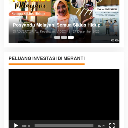
Posyandu Melayani Semua Siklus Hidup
Di ADVERTORIAL, Kesehatan, VIDEO
|
27 Desember 2023
05:08
PELUANG INVESTASI DI MERANTI
Pemutar
Video
00:00
07:21