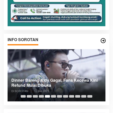
INFO SOROTAN
n
Dinner Bareng Aldy Gagal, Fans Kecewa Kini
Me
Refund Mulai Dibuka
B
Di SOROTAN
|
12 Mei 2025
Di