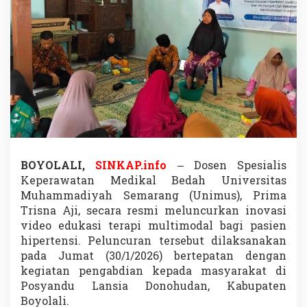
e
k
a
n
a
n
D
a
r
a
h
L
a
BOYOLALI,
SINKAP.info
– Dosen Spesialis
n
Keperawatan Medikal Bedah Universitas
s
i
Muhammadiyah Semarang (Unimus), Prima
a
Trisna Aji, secara resmi meluncurkan inovasi
T
video edukasi terapi multimodal bagi pasien
u
hipertensi. Peluncuran tersebut dilaksanakan
r
u
pada Jumat (30/1/2026) bertepatan dengan
n
kegiatan pengabdian kepada masyarakat di
S
Posyandu Lansia Donohudan, Kabupaten
i
Boyolali.
g