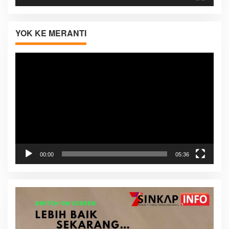
YOK KE MERANTI
Pemutar
Video
00:00
05:36