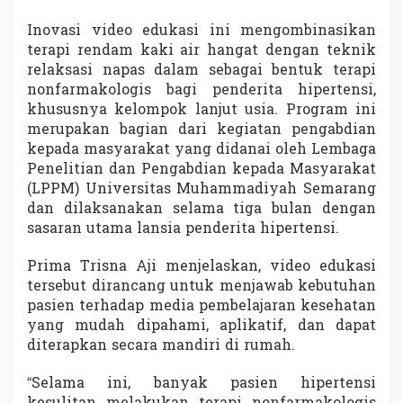
n
i
Inovasi video edukasi ini mengombinasikan
f
terapi rendam kaki air hangat dengan teknik
i
relaksasi napas dalam sebagai bentuk terapi
k
nonfarmakologis bagi penderita hipertensi,
a
khususnya kelompok lanjut usia. Program ini
n
H
merupakan bagian dari kegiatan pengabdian
i
kepada masyarakat yang didanai oleh Lembaga
p
Penelitian dan Pengabdian kepada Masyarakat
e
(LPPM) Universitas Muhammadiyah Semarang
r
t
dan dilaksanakan selama tiga bulan dengan
e
sasaran utama lansia penderita hipertensi.
n
s
Prima Trisna Aji menjelaskan, video edukasi
i
tersebut dirancang untuk menjawab kebutuhan
pasien terhadap media pembelajaran kesehatan
yang mudah dipahami, aplikatif, dan dapat
diterapkan secara mandiri di rumah.
“Selama ini, banyak pasien hipertensi