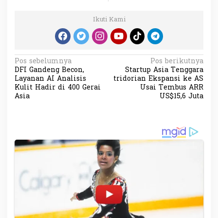
Ikuti Kami
N
Pos sebelumnya
Pos berikutnya
DFI Gandeng Becon,
Startup Asia Tenggara
a
Layanan AI Analisis
tridorian Ekspansi ke AS
v
Kulit Hadir di 400 Gerai
Usai Tembus ARR
Asia
US$15,6 Juta
i
g
a
s
i
p
o
s