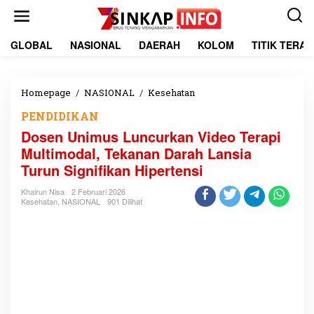
L
e
w
a
GLOBAL
NASIONAL
DAERAH
KOLOM
TITIK TERA
t
i
k
e
Homepage
/
NASIONAL
/
Kesehatan
D
k
o
PENDIDIKAN
o
s
n
e
Dosen Unimus Luncurkan Video Terapi
t
n
Multimodal, Tekanan Darah Lansia
e
U
Turun Signifikan Hipertensi
n
n
i
Khairun Nisa
2 Februari 2026
m
Kesehatan
,
NASIONAL
901 Dilihat
u
s
L
u
n
c
u
r
k