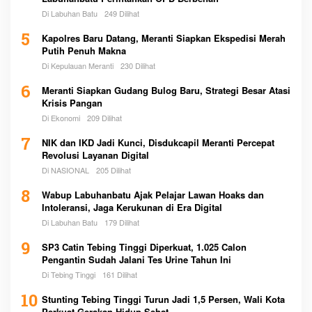
Di Labuhan Batu
249 Dilihat
5
Kapolres Baru Datang, Meranti Siapkan Ekspedisi Merah
Putih Penuh Makna
Di Kepulauan Meranti
230 Dilihat
6
Meranti Siapkan Gudang Bulog Baru, Strategi Besar Atasi
Krisis Pangan
Di Ekonomi
209 Dilihat
7
NIK dan IKD Jadi Kunci, Disdukcapil Meranti Percepat
Revolusi Layanan Digital
Di NASIONAL
205 Dilihat
8
Wabup Labuhanbatu Ajak Pelajar Lawan Hoaks dan
Intoleransi, Jaga Kerukunan di Era Digital
Di Labuhan Batu
179 Dilihat
9
SP3 Catin Tebing Tinggi Diperkuat, 1.025 Calon
Pengantin Sudah Jalani Tes Urine Tahun Ini
Di Tebing Tinggi
161 Dilihat
10
Stunting Tebing Tinggi Turun Jadi 1,5 Persen, Wali Kota
Perkuat Gerakan Hidup Sehat