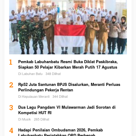
1
Pemkab Labuhanbatu Resmi Buka Diklat Paskibraka,
Siapkan 50 Pelajar Kibarkan Merah Putih 17 Agustus
Di Labuhan Batu
348 Dilihat
2
Rp52 Juta Santunan BPJS Disalurkan, Meranti Perluas
Perlindungan Pekerja Rentan
Di Kepulauan Meranti
344 Dilihat
3
Dua Lagu Pangdam VI Mulawarman Jadi Sorotan di
Kompetisi HUT RI
Di Musik
265 Dilihat
4
Hadapi Penilaian Ombudsman 2026, Pemkab
Labuhanbatu Perintahkan OPD Berbenah