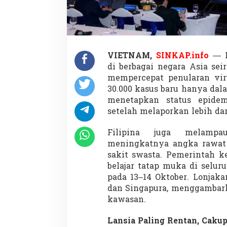
i
k
o
T
e
r
VIETNAM,
SINKAP.info
— K
b
di berbagai negara Asia se
e
s
mempercepat penularan viru
a
30.000 kasus baru hanya da
r
menetapkan status epidem
M
setelah melaporkan lebih dar
e
n
g
Filipina juga melamp
i
meningkatnya angka rawat 
n
sakit swasta. Pemerintah 
t
belajar tatap muka di selur
a
i
pada 13–14 Oktober. Lonjaka
L
dan Singapura, menggambark
a
kawasan.
n
s
Lansia Paling Rentan, Caku
i