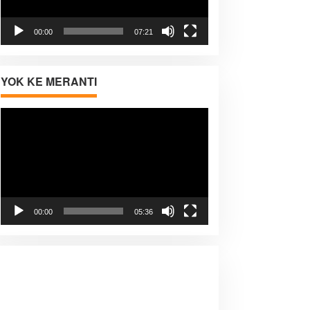
00:00
07:21
YOK KE MERANTI
Pemutar
Video
00:00
05:36