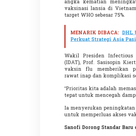
angka kematian meningka
vaksinasi lansia di Vietna
target WHO sebesar 75%.
MENARIK DIBACA:
DHL 
Perkuat Strategi Asia Pas
Partisipasi Pemu
Pelayanan Sukarel
Wakil Presiden Infectious 
Diadakan di Nanji
Di GLOBAL, VIDEO
|
18 
(IDAT), Prof. Sasisopin Ki
vaksin flu memberikan p
rawat inap dan komplikasi se
“Prioritas kita adalah mema
tepat untuk mencegah dampak
Ia menyerukan peningkatan 
untuk memperluas akses vak
Sanofi Dorong Standar Baru