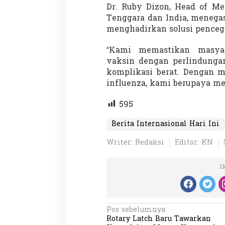
Dr. Ruby Dizon, Head of Me
Tenggara dan India, meneg
menghadirkan solusi pencega
“Kami memastikan masyar
vaksin dengan perlindungan
komplikasi berat. Dengan 
influenza, kami berupaya me
595
Berita Internasional Hari Ini
Writer: Redaksi
Editor: KN
I
N
Pos sebelumnya
Rotary Latch Baru Tawarkan