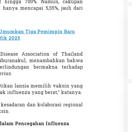
t hingga 700%. Namun, cakupan
m hanya mencapai 5,55%, jauh dari
Umumkan Tiga Pemimpin Baru
ifik 2025
da dalam
Eksplore Meranti – Yok ke Meranti
a Internasional
Disease Association of Thailand
Di Budaya, NASIONAL, VIDEO, Wisata
|
13 Januari
ng
Januari 2024
2024
ertiburanakul, menambahkan bahwa
erlindungan bermakna terhadap
rius.
stikan lansia memilih vaksin yang
 influenza yang berat,” katanya.
kesadaran dan kolaborasi regional
sin.
 dalam Pencegahan Influenza