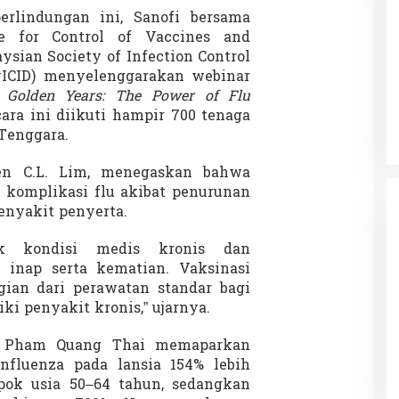
rlindungan ini, Sanofi bersama
te for Control of Vaccines and
ysian Society of Infection Control
-Z Guncang
Menteri Nusron: Patok Batas Tanah
yICID) menyelenggarakan webinar
r Mendadak
Cegah Konflik dan Dukung
g Golden Years: The Power of Flu
arlemen Dibakar
Penataan Ruang
ra ini diikuti hampir 700 tenaga
12 September 2025
Di NASIONAL, SOROTAN
|
8 Agustus 2025
 Tenggara.
ven C.L. Lim, menegaskan bahwa
p komplikasi flu akibat penurunan
penyakit penyerta.
uk kondisi medis kronis dan
 inap serta kematian. Vaksinasi
gian dari perawatan standar bagi
ki penyakit kronis,” ujarnya.
f. Pham Quang Thai memaparkan
nfluenza pada lansia 154% lebih
pok usia 50–64 tahun, sedangkan