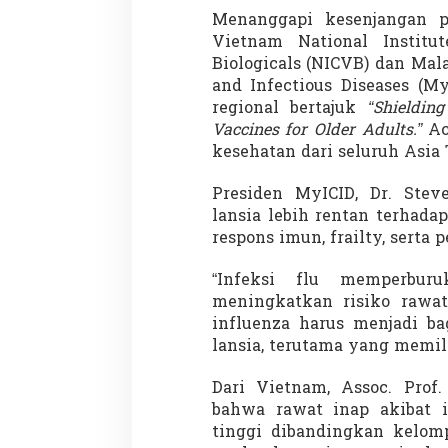
Menanggapi kesenjangan pe
Vietnam National Institu
Biologicals (NICVB) dan Mala
Penembakan Tragis Charlie Kirk di
Demonstrasi Gen
and Infectious Diseases (M
Utah: Pelaku Senapan Jarak Jauh
Nepal, PM Mundu
regional bertajuk
“Shieldin
Masih Buron
Setelah Gedung P
Vaccines for Older Adults.”
Aca
Di GLOBAL, SOROTAN
|
12 September 2025
Di GLOBAL, SOROTAN
|
kesehatan dari seluruh Asia
Presiden MyICID, Dr. Ste
lansia lebih rentan terhada
respons imun, frailty, serta 
“Infeksi flu memperbur
meningkatkan risiko rawat
influenza harus menjadi ba
lansia, terutama yang memili
Dari Vietnam, Assoc. Pro
bahwa rawat inap akibat i
tinggi dibandingkan kelom