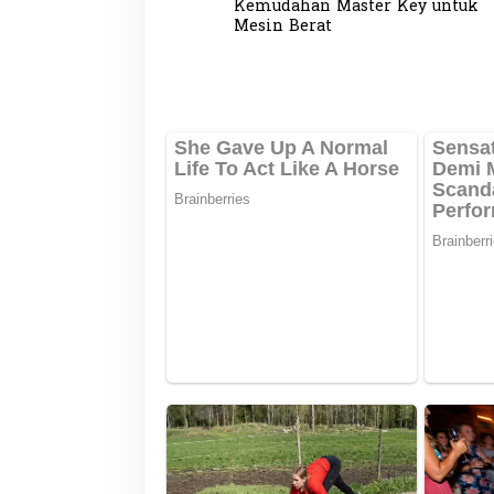
a
Kemudahan Master Key untuk
v
Mesin Berat
i
g
a
s
i
p
o
s