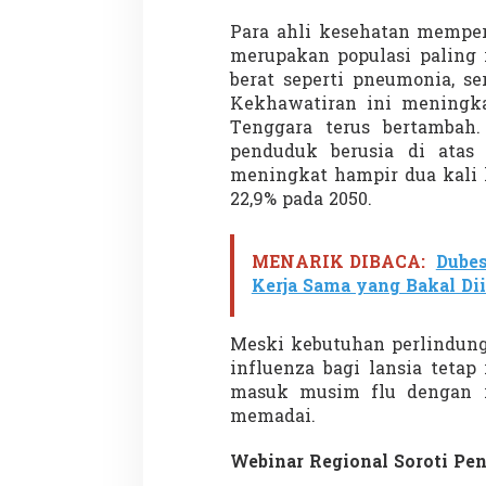
a
Para ahli kesehatan mempe
merupakan populasi paling 
berat seperti pneumonia, s
Kekhawatiran ini meningkat
Tenggara terus bertambah
penduduk berusia di atas
meningkat hampir dua kali l
22,9% pada 2050.
MENARIK DIBACA:
Dubes
Kerja Sama yang Bakal Di
Meski kebutuhan perlindung
influenza bagi lansia teta
masuk musim flu dengan ri
memadai.
Webinar Regional Soroti Pen