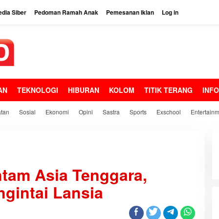
dia Siber
Pedoman Ramah Anak
Pemesanan Iklan
Log in
AN
TEKNOLOGI
HIBURAN
KOLOM
TITIK TERANG
INF
tan
Sosial
Ekonomi
Opini
Sastra
Sports
Exschool
Entertain
tam Asia Tenggara,
ngintai Lansia