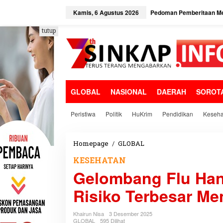
L
e
Kamis, 6 Agustus 2026
Pedoman Pemberitaan Me
w
a
tutup
t
i
k
e
k
o
GLOBAL
NASIONAL
DAERAH
SOROT
n
t
e
Peristiwa
Politik
HuKrim
Pendidikan
Keseha
n
Homepage
/
GLOBAL
G
e
KESEHATAN
l
Gelombang Flu Han
o
m
Risiko Terbesar Me
b
a
n
Khairun Nisa
3 Desember 2025
g
GLOBAL
595 Dilihat