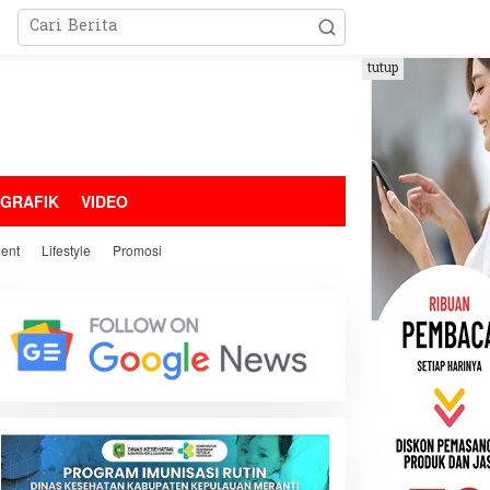
tutup
OGRAFIK
VIDEO
ment
Lifestyle
Promosi