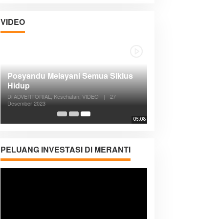
VIDEO
Posyandu Melayani Semua Siklus
Hidup
Di ADVERTORIAL, Kesehatan, VIDEO
|
27
Desember 2023
05:08
PELUANG INVESTASI DI MERANTI
Pemutar
Video