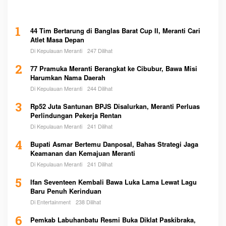
1
44 Tim Bertarung di Banglas Barat Cup II, Meranti Cari
Atlet Masa Depan
Di Kepulauan Meranti
247 Dilihat
2
77 Pramuka Meranti Berangkat ke Cibubur, Bawa Misi
Harumkan Nama Daerah
Di Kepulauan Meranti
244 Dilihat
3
Rp52 Juta Santunan BPJS Disalurkan, Meranti Perluas
Perlindungan Pekerja Rentan
Di Kepulauan Meranti
241 Dilihat
4
Bupati Asmar Bertemu Danposal, Bahas Strategi Jaga
Keamanan dan Kemajuan Meranti
Di Kepulauan Meranti
241 Dilihat
5
Ifan Seventeen Kembali Bawa Luka Lama Lewat Lagu
Baru Penuh Kerinduan
Di Entertainment
238 Dilihat
6
Pemkab Labuhanbatu Resmi Buka Diklat Paskibraka,