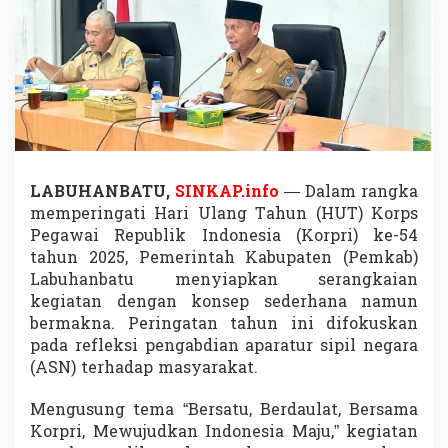
e
-
5
4
,
P
e
m
k
a
b
LABUHANBATU,
SINKAP.info
— Dalam rangka
L
memperingati Hari Ulang Tahun (HUT) Korps
a
Pegawai Republik Indonesia (Korpri) ke-54
b
tahun 2025, Pemerintah Kabupaten (Pemkab)
u
Labuhanbatu menyiapkan serangkaian
h
a
kegiatan dengan konsep sederhana namun
n
bermakna. Peringatan tahun ini difokuskan
b
pada refleksi pengabdian aparatur sipil negara
a
(ASN) terhadap masyarakat.
t
u
F
Mengusung tema “Bersatu, Berdaulat, Bersama
o
Korpri, Mewujudkan Indonesia Maju,” kegiatan
k