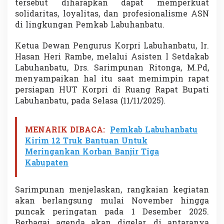
tersebut diharapkan dapat memperkuat
u
solidaritas, loyalitas, dan profesionalisme ASN
s
p
di lingkungan Pemkab Labuhanbatu.
a
d
Ketua Dewan Pengurus Korpri Labuhanbatu, Ir.
a
Hasan Heri Rambe, melalui Asisten I Setdakab
S
Labuhanbatu, Drs. Sarimpunan Ritonga, M.Pd,
e
m
menyampaikan hal itu saat memimpin rapat
a
persiapan HUT Korpri di Ruang Rapat Bupati
n
Labuhanbatu, pada Selasa (11/11/2025).
g
a
t
MENARIK DIBACA:
Pemkab Labuhanbatu
P
Kirim 12 Truk Bantuan Untuk
e
n
Meringankan Korban Banjir Tiga
g
Kabupaten
a
b
d
Sarimpunan menjelaskan, rangkaian kegiatan
i
akan berlangsung mulai November hingga
a
puncak peringatan pada 1 Desember 2025.
n
A
Berbagai agenda akan digelar, di antaranya