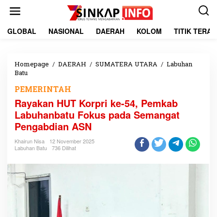
L
e
w
a
GLOBAL
NASIONAL
DAERAH
KOLOM
TITIK TERA
t
i
k
e
Homepage
/
DAERAH
/
SUMATERA UTARA
/
Labuhan
k
Batu
R
o
a
PEMERINTAH
n
y
t
a
Rayakan HUT Korpri ke-54, Pemkab
e
k
Labuhanbatu Fokus pada Semangat
n
a
Pengabdian ASN
n
H
Khairun Nisa
12 November 2025
U
Labuhan Batu
736 Dilihat
T
K
o
r
p
r
i
k