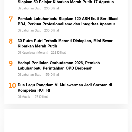
Siapkan 50 Pelajar Kibarkan Merah Putih 17 Agustus
Di Labuhan Batu
236 Dilihat
7
Pemkab Labuhanbatu Siapkan 120 ASN Ikuti Sertifikasi
PBJ, Perkuat Profesionalisme dan Integritas Aparatur
Pemerintah
Di Labuhan Batu
235 Dilihat
8
30 Putra Putri Terbaik Meranti Disiapkan, Misi Besar
Kibarkan Merah Putih
Di Kepulauan Meranti
232 Dilihat
9
Hadapi Penilaian Ombudsman 2026, Pemkab
Labuhanbatu Perintahkan OPD Berbenah
Di Labuhan Batu
159 Dilihat
10
Dua Lagu Pangdam VI Mulawarman Jadi Sorotan di
Kompetisi HUT RI
Di Musik
157 Dilihat