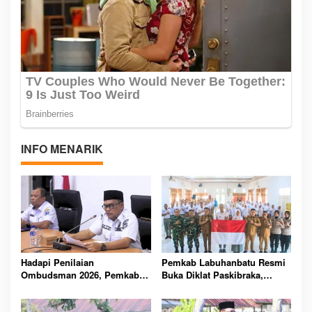
INFO MENARIK
Hadapi Penilaian
Pemkab Labuhanbatu Resmi
Ombudsman 2026, Pemkab
Buka Diklat Paskibraka,
Labuhanbatu Perintahkan
Siapkan 50 Pelajar Kibarkan
OPD Berbenah
Merah Putih 17 Agustus