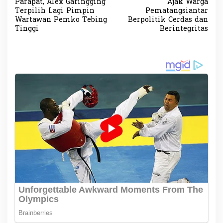
a
Parapat, Alex Garingging
Ajak Warga
v
Terpilih Lagi Pimpin
Pematangsiantar
Wartawan Pemko Tebing
Berpolitik Cerdas dan
i
Tinggi
Berintegritas
g
a
s
i
p
o
s