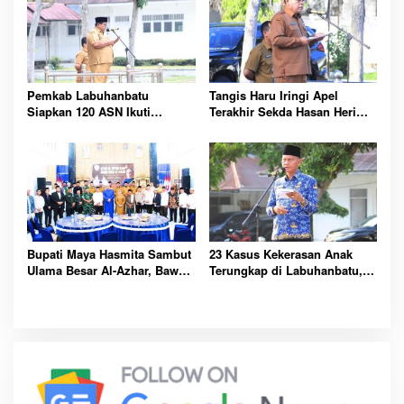
Pemkab Labuhanbatu
Tangis Haru Iringi Apel
Siapkan 120 ASN Ikuti
Terakhir Sekda Hasan Heri
Sertifikasi PBJ, Perkuat
Rambe Jelang Purna Bakti
Profesionalisme dan
Resmi
Integritas Aparatur
Pemerintah
Bupati Maya Hasmita Sambut
23 Kasus Kekerasan Anak
Ulama Besar Al-Azhar, Bawa
Terungkap di Labuhanbatu,
Berkah untuk Masyarakat
Pemkab Serukan
Labuhanbatu Hari Ini
Perlindungan Dimulai dari
Rumah