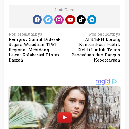
Ikuti Kami
N
Pos sebelumnya
Pos berikutnya
Pemprov Sumut Didesak
ATR/BPN Dorong
a
Segera Wujudkan TPST
Komunikasi Publik
v
Regional Mebidang
Efektif untuk Tekan
Lewat Kolaborasi Lintas
Pengaduan dan Bangun
i
Daerah
Kepercayaan
g
a
s
i
p
o
s