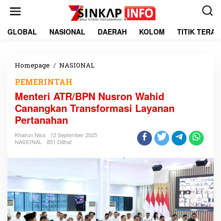
L
e
w
a
GLOBAL
NASIONAL
DAERAH
KOLOM
TITIK TERA
t
i
k
e
Homepage
/
NASIONAL
M
k
e
PEMERINTAH
o
n
n
t
Menteri ATR/BPN Nusron Wahid
t
e
Canangkan Transformasi Layanan
e
r
Pertanahan
n
i
A
Khairun Nisa
12 September 2025
T
NASIONAL
851 Dilihat
R
/
B
P
N
N
u
s
r