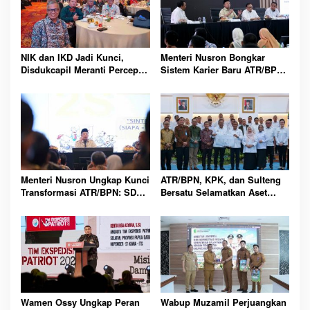
NIK dan IKD Jadi Kunci,
Menteri Nusron Bongkar
Disdukcapil Meranti Percepat
Sistem Karier Baru ATR/BPN,
Revolusi Layanan Digital
Pegawai Wajib Lewati
Tahapan
Menteri Nusron Ungkap Kunci
ATR/BPN, KPK, dan Sulteng
Transformasi ATR/BPN: SDM
Bersatu Selamatkan Aset
Harus Layani dengan Hati
Daerah Bernilai Besar
Wamen Ossy Ungkap Peran
Wabup Muzamil Perjuangkan