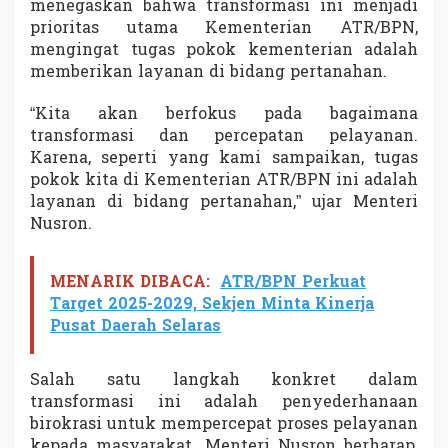
menegaskan bahwa transformasi ini menjadi
a
prioritas utama Kementerian ATR/BPN,
s
i
mengingat tugas pokok kementerian adalah
L
memberikan layanan di bidang pertanahan.
a
y
“Kita akan berfokus pada bagaimana
a
transformasi dan percepatan pelayanan.
n
a
Karena, seperti yang kami sampaikan, tugas
n
pokok kita di Kementerian ATR/BPN ini adalah
P
layanan di bidang pertanahan,” ujar Menteri
e
Nusron.
r
t
a
MENARIK DIBACA:
ATR/BPN Perkuat
n
a
Target 2025-2029, Sekjen Minta Kinerja
h
Pusat Daerah Selaras
a
n
Salah satu langkah konkret dalam
transformasi ini adalah penyederhanaan
birokrasi untuk mempercepat proses pelayanan
kepada masyarakat. Menteri Nusron berharap,