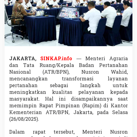
o
n
W
a
h
i
d
C
a
n
a
JAKARTA,
SINKAP.info
— Menteri Agraria
n
dan Tata Ruang/Kepala Badan Pertanahan
g
Nasional (ATR/BPN), Nusron Wahid,
k
mencanangkan transformasi layanan
a
pertanahan sebagai langkah untuk
n
T
meningkatkan kualitas pelayanan kepada
r
masyarakat. Hal ini disampaikannya saat
a
memimpin Rapat Pimpinan (Rapim) di Kantor
n
Kementerian ATR/BPN, Jakarta, pada Selasa
s
f
(26/08/2025).
o
r
Dalam rapat tersebut, Menteri Nusron
m