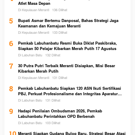
Atlet Masa Depan
Di Kepulauan Meranti
136 Dilihat
5
Bupati Asmar Bertemu Danposal, Bahas Strategi Jaga
Keamanan dan Kemajuan Meranti
Di Kepulauan Meranti
133 Dilihat
6
Pemkab Labuhanbatu Resmi Buka Diklat Paskibraka,
Siapkan 50 Pelajar Kibarkan Merah Putih 17 Agustus
Di Labuhan Batu
132 Dilihat
7
30 Putra Putri Terbaik Meranti Disiapkan, Misi Besar
Kibarkan Merah Putih
Di Kepulauan Meranti
131 Dilihat
8
Pemkab Labuhanbatu Siapkan 120 ASN Ikuti Sertifikasi
PBJ, Perkuat Profesionalisme dan Integritas Aparatur
Pemerintah
Di Labuhan Batu
131 Dilihat
9
Hadapi Penilaian Ombudsman 2026, Pemkab
Labuhanbatu Perintahkan OPD Berbenah
Di Labuhan Batu
103 Dilihat
10
Meranti Siapkan Gudang Bulog Baru, Strategi Besar Atasi