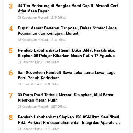
3
44 Tim Bertarung di Banglas Barat Cup II, Meranti Cari
Atlet Masa Depan
Di Kepulauan Meranti
215 Dilihat
4
Bupati Asmar Bertemu Danposal, Bahas Strategi Jaga
Keamanan dan Kemajuan Meranti
Di Kepulauan Meranti
213 Dilihat
5
Pemkab Labuhanbatu Resmi Buka Diklat Paskibraka,
Siapkan 50 Pelajar Kibarkan Merah Putih 17 Agustus
Di Labuhan Batu
210 Dilihat
6
Ifan Seventeen Kembali Bawa Luka Lama Lewat Lagu
Baru Penuh Kerinduan
Di Entertainment
209 Dilihat
7
30 Putra Putri Terbaik Meranti Disiapkan, Misi Besar
Kibarkan Merah Putih
Di Kepulauan Meranti
207 Dilihat
8
Pemkab Labuhanbatu Siapkan 120 ASN Ikuti Sertifikasi
PBJ, Perkuat Profesionalisme dan Integritas Aparatur
Pemerintah
Di Labuhan Batu
207 Dilihat