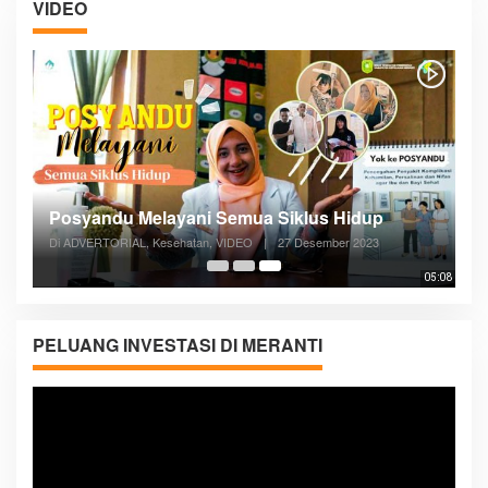
VIDEO
Posyandu Melayani Semua Siklus Hidup
Di ADVERTORIAL, Kesehatan, VIDEO
|
27 Desember 2023
05:08
PELUANG INVESTASI DI MERANTI
Pemutar
Video