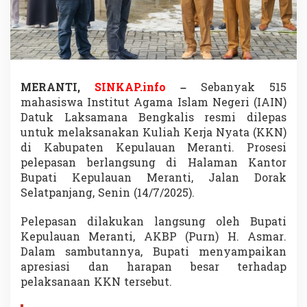
n
g
k
a
l
i
s
MERANTI,
SINKAP.info
–
Sebanyak 515
K
mahasiswa Institut Agama Islam Negeri (IAIN)
K
Datuk Laksamana Bengkalis resmi dilepas
N
d
untuk melaksanakan Kuliah Kerja Nyata (KKN)
i
di Kabupaten Kepulauan Meranti. Prosesi
M
pelepasan berlangsung di Halaman Kantor
e
Bupati Kepulauan Meranti, Jalan Dorak
r
a
Selatpanjang, Senin (14/7/2025).
n
t
Pelepasan dilakukan langsung oleh Bupati
i
Kepulauan Meranti, AKBP (Purn) H. Asmar.
,
Dalam sambutannya, Bupati menyampaikan
D
i
apresiasi dan harapan besar terhadap
s
pelaksanaan KKN tersebut.
a
m