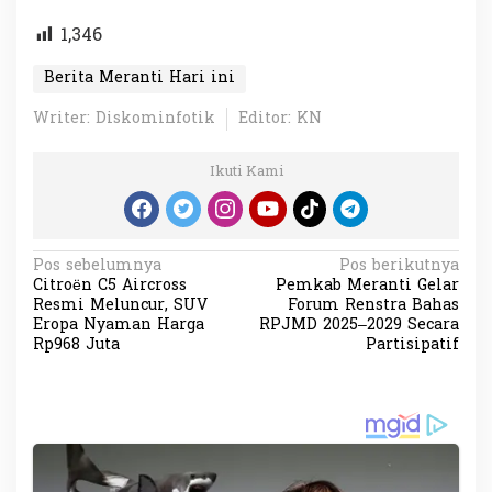
1,346
Berita Meranti Hari ini
Writer: Diskominfotik
Editor: KN
Ikuti Kami
N
Pos sebelumnya
Pos berikutnya
Citroën C5 Aircross
Pemkab Meranti Gelar
a
Resmi Meluncur, SUV
Forum Renstra Bahas
v
Eropa Nyaman Harga
RPJMD 2025–2029 Secara
Rp968 Juta
Partisipatif
i
g
a
s
i