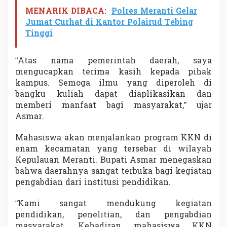
b
MENARIK DIBACA:
Polres Meranti Gelar
u
Jumat Curhat di Kantor Polairud Tebing
t
Tinggi
H
a
n
“Atas nama pemerintah daerah, saya
g
a
mengucapkan terima kasih kepada pihak
t
kampus. Semoga ilmu yang diperoleh di
B
bangku kuliah dapat diaplikasikan dan
u
memberi manfaat bagi masyarakat,” ujar
p
a
Asmar.
t
i
Mahasiswa akan menjalankan program KKN di
A
enam kecamatan yang tersebar di wilayah
s
Kepulauan Meranti. Bupati Asmar menegaskan
m
a
bahwa daerahnya sangat terbuka bagi kegiatan
r
pengabdian dari institusi pendidikan.
“Kami sangat mendukung kegiatan
pendidikan, penelitian, dan pengabdian
masyarakat. Kehadiran mahasiswa KKN