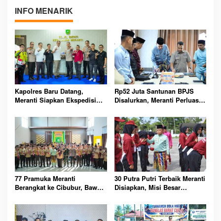
INFO MENARIK
Kapolres Baru Datang,
Rp52 Juta Santunan BPJS
Meranti Siapkan Ekspedisi
Disalurkan, Meranti Perluas
Merah Putih Penuh Makna
Perlindungan Pekerja Rentan
77 Pramuka Meranti
30 Putra Putri Terbaik Meranti
Berangkat ke Cibubur, Bawa
Disiapkan, Misi Besar
Misi Harumkan Nama Daerah
Kibarkan Merah Putih