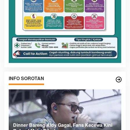
INFO SOROTAN
n
Dinner Bareng Aldy Gagal, Fans Kecewa Kini
Me