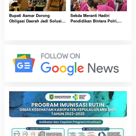
Bupati Asmar Dorong
Sekda Meranti Hadiri
Obligasi Daerah Jadi Solusi
Pendidikan Bintara Polri,
Percepat Pembangunan dan
Dorong Lahirnya Polisi
Kemandirian Fiskal Meranti
Humanis Berintegritas dan
Profesional