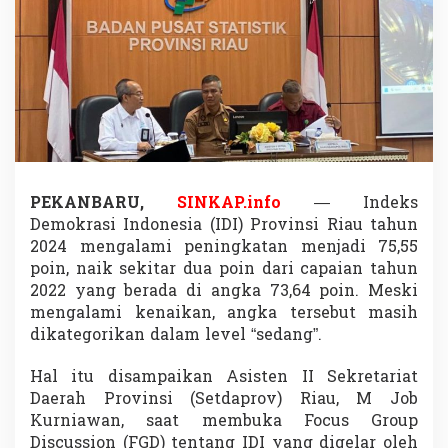
u
a
P
o
i
n
,
B
P
S
:
PEKANBARU,
SINKAP.info
— Indeks
M
Demokrasi Indonesia (IDI) Provinsi Riau tahun
a
s
2024 mengalami peningkatan menjadi 75,55
i
poin, naik sekitar dua poin dari capaian tahun
h
2022 yang berada di angka 73,64 poin. Meski
d
mengalami kenaikan, angka tersebut masih
i
dikategorikan dalam level “sedang”.
9
T
e
Hal itu disampaikan Asisten II Sekretariat
r
Daerah Provinsi (Setdaprov) Riau, M Job
b
Kurniawan, saat membuka Focus Group
a
Discussion (FGD) tentang IDI yang digelar oleh
w