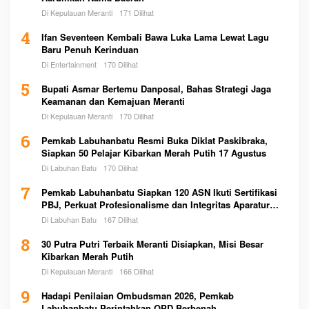
Di Kepulauan Meranti
171 Dilihat
4
Ifan Seventeen Kembali Bawa Luka Lama Lewat Lagu
Baru Penuh Kerinduan
Di Entertainment
170 Dilihat
5
Bupati Asmar Bertemu Danposal, Bahas Strategi Jaga
Keamanan dan Kemajuan Meranti
Di Kepulauan Meranti
170 Dilihat
6
Pemkab Labuhanbatu Resmi Buka Diklat Paskibraka,
Siapkan 50 Pelajar Kibarkan Merah Putih 17 Agustus
Di Labuhan Batu
170 Dilihat
7
Pemkab Labuhanbatu Siapkan 120 ASN Ikuti Sertifikasi
PBJ, Perkuat Profesionalisme dan Integritas Aparatur
Pemerintah
Di Labuhan Batu
167 Dilihat
8
30 Putra Putri Terbaik Meranti Disiapkan, Misi Besar
Kibarkan Merah Putih
Di Kepulauan Meranti
166 Dilihat
9
Hadapi Penilaian Ombudsman 2026, Pemkab
Labuhanbatu Perintahkan OPD Berbenah