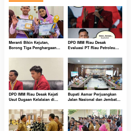
Meranti Bikin Kejutan,
DPD IMM Riau Desak
Borong Tiga Penghargaan
Evaluasi PT Riau Petroleum
GenRe Riau 2026
Kampar, Soroti Transparansi
dan Kinerja Direksi
DPD IMM Riau Desak Kejati
Bupati Asmar Perjuangkan
Usut Dugaan Kelalaian di
Jalan Nasional dan Jembatan
Balik Peristiwa Sumatera
Strategis Demi Buka Akses
Blackout Besar
Meranti Lebih Luas