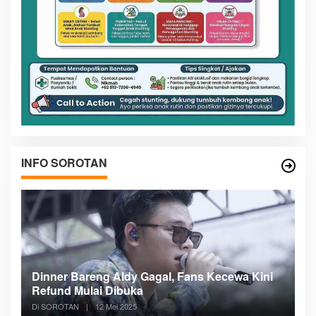
INFO SOROTAN
n
Dinner Bareng Aldy Gagal, Fans Kecewa Kini
Me
Refund Mulai Dibuka
B
Di SOROTAN
|
12 Mei 2025
Di