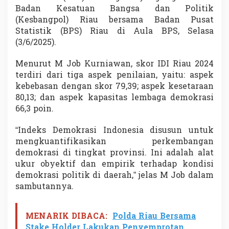
a
Badan Kesatuan Bangsa dan Politik
h
(Kesbangpol) Riau bersama Badan Pusat
N
Statistik (BPS) Riau di Aula BPS, Selasa
a
(3/6/2025).
s
i
o
Menurut M Job Kurniawan, skor IDI Riau 2024
n
terdiri dari tiga aspek penilaian, yaitu: aspek
a
kebebasan dengan skor 79,39; aspek kesetaraan
l
80,13; dan aspek kapasitas lembaga demokrasi
66,3 poin.
“Indeks Demokrasi Indonesia disusun untuk
mengkuantifikasikan perkembangan
demokrasi di tingkat provinsi. Ini adalah alat
ukur obyektif dan empirik terhadap kondisi
demokrasi politik di daerah,” jelas M Job dalam
sambutannya.
MENARIK DIBACA:
Polda Riau Bersama
Stake Holder Lakukan Penyemprotan