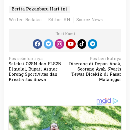
Berita Pekanbaru Hari ini
Writer: Redaksi
Editor: KN
Source News
Ikuti Kami
N
Pos sebelumnya
Pos berikutnya
Seleksi O2SN dan FLS2N
Diserang di Depan Anak,
a
Dimulai, Bupati Asmar
Seorang Ayah Nyaris
v
Dorong Sportivitas dan
Tewas Dicekik di Pasar
Kreativitas Siswa
Matanggor
i
g
a
s
i
p