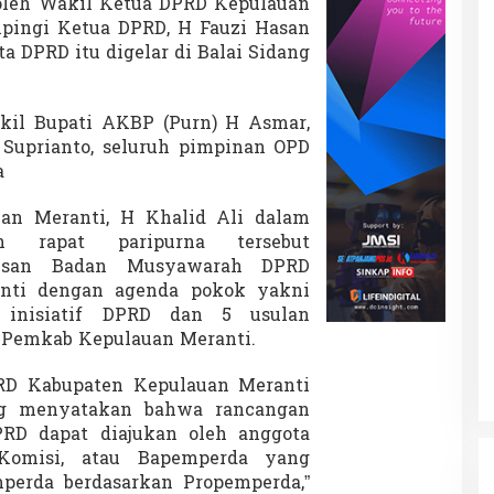
oleh Wakil Ketua DPRD Kepulauan
d
mpingi Ketua DPRD, H Fauzi Hasan
a
n
a DPRD itu digelar di Balai Sidang
R
a
n
kil Bupati AKBP (Purn) H Asmar,
p
 Suprianto, seluruh pimpinan OPD
e
r
a
d
a
an Meranti, H Khalid Ali dalam
U
n rapat paripurna tersebut
s
tusan Badan Musyawarah DPRD
u
l
nti dengan agenda pokok yakni
a
 inisiatif DPRD dan 5 usulan
n
 Pemkab Kepulauan Meranti.
P
e
PRD Kabupaten Kepulauan Meranti
m
e
g menyatakan bahwa rancangan
r
PRD dapat diajukan oleh anggota
i
Komisi, atau Bapemperda yang
n
perda berdasarkan Propemperda,”
t