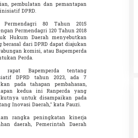
ian, pembulatan dan pemantapan
nisiatif DPRD.
3 Permendagri 80 Tahun 2015
engan Permendagri 120 Tahun 2018
duk Hukum Daerah menyebutkan
 berasal dari DPRD dapat diajukan
 gabungan komisi, atau Bapemperda
tukan Perda.
an rapat Bapemperda tentang
siatif DPRD tahun 2023, ada 7
ukan pada tahapan pembahasan,
apan kedua ini Ranperda yang
rikutnya untuk disampaikan pada
tang Inovasi Daerah,” kata Pauzi.
alam rangka peningkatan kinerja
ahan daerah, Pemerintah Daerah