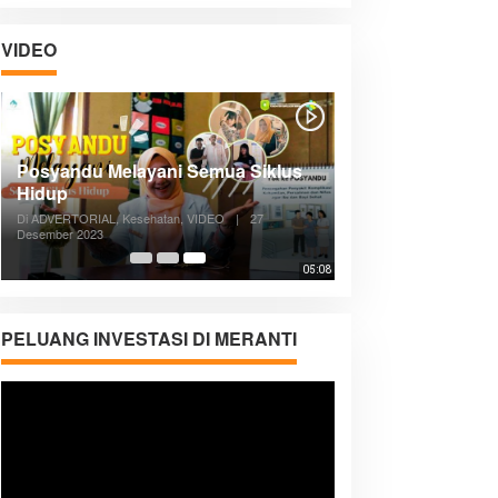
VIDEO
Posyandu Melayani Semua Siklus
Hidup
Di ADVERTORIAL, Kesehatan, VIDEO
|
27
Desember 2023
05:08
PELUANG INVESTASI DI MERANTI
Pemutar
Video