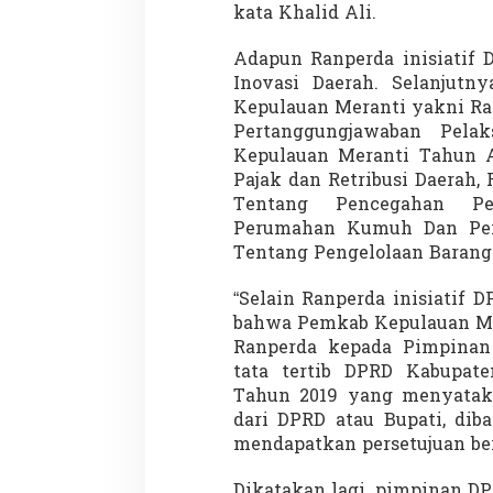
kata Khalid Ali.
Adapun Ranperda inisiatif 
Inovasi Daerah. Selanjutn
Demonstrasi Gen-Z Guncang
Menteri Nusron: 
Kepulauan Meranti yakni Ra
Nepal, PM Mundur Mendadak
Cegah Konflik da
Pertanggungjawaban Pela
Setelah Gedung Parlemen Dibakar
Penataan Ruang
Di GLOBAL, SOROTAN
|
12 September 2025
Di NASIONAL, SOROTAN
Kepulauan Meranti Tahun A
Pajak dan Retribusi Daerah,
Tentang Pencegahan Pe
Perumahan Kumuh Dan Pe
Tentang Pengelolaan Barang 
“Selain Ranperda inisiatif 
bahwa Pemkab Kepulauan Me
Ranperda kepada Pimpinan
tata tertib DPRD Kabupat
Tahun 2019 yang menyatak
dari DPRD atau Bupati, dib
mendapatkan persetujuan ber
Dikatakan lagi, pimpinan 