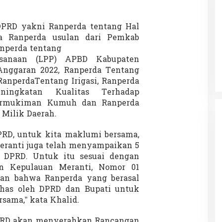
a
h
D
DPRD yakni Ranperda tentang Hal
a
ya Ranperda usulan dari Pemkab
e
Patok Batas Tanah
Rekognisi Sejarah Kerajaan Siak
nperda tentang
r
n Dukung
dan Harapan Daerah Istimewa Riau
a
ksanaan (LPP) APBD Kabupaten
|
8 Agustus 2025
Di KOLOM, Opini, SOROTAN
|
16 Juni 2025
h
nggaran 2022, Ranperda Tentang
 RanperdaTentang Irigasi, Ranperda
ningkatan Kualitas Terhadap
rmukiman Kumuh dan Ranperda
Milik Daerah.
DPRD, untuk kita maklumi bersama,
ranti juga telah menyampaikan 5
 DPRD. Untuk itu sesuai dengan
en Kepulauan Meranti, Nomor 01
an bahwa Ranperda yang berasal
ahas oleh DPRD dan Bupati untuk
sama,” kata Khalid.
DPRD akan menyerahkan Rancangan