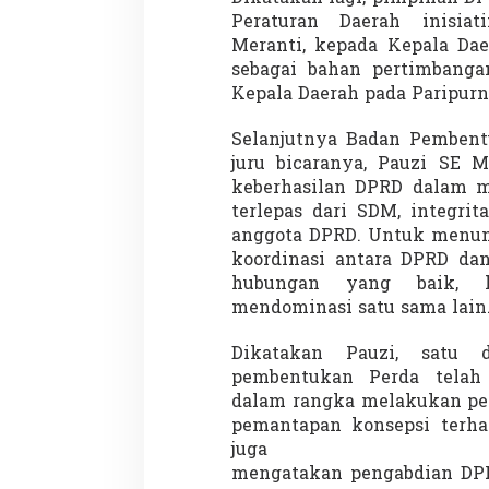
Peraturan Daerah inisia
Meranti, kepada Kepala Dae
sebagai bahan pertimbang
Kepala Daerah pada Paripurn
Selanjutnya Badan Pembent
juru bicaranya, Pauzi SE
Partisipasi Pemu
keberhasilan DPRD dalam m
Pelayanan Sukarel
terlepas dari SDM, integrit
Diadakan di Nanji
Di GLOBAL, VIDEO
|
18 
anggota DPRD. Untuk menunj
koordinasi antara DPRD dan
hubungan yang baik, h
mendominasi satu sama lain
Dikatakan Pauzi, satu 
pembentukan Perda telah
dalam rangka melakukan pe
pemantapan konsepsi terhad
juga
mengatakan pengabdian DP