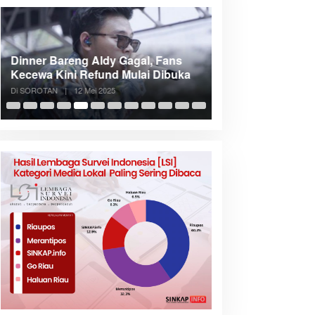
Dinner Bareng Aldy Gagal, Fans
Meranti Incar Kon
Kecewa Kini Refund Mulai Dibuka
Kepri, Bupati A
Di SOROTAN
|
12 Mei 2025
Di SOROTAN
|
6 Mei 2