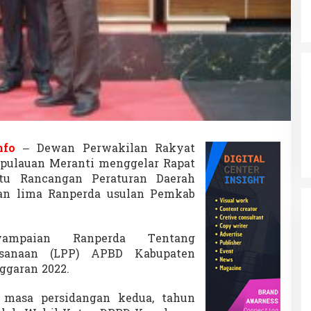
y
a
m
p
a
i
a
n
R
a
n
p
nfo
– Dewan Perwakilan Rakyat
e
pulauan Meranti menggelar Rapat
r
tu Rancangan Peraturan Daerah
d
a
dan lima Ranperda usulan Pemkab
i
n
i
ampaian Ranperda Tentang
s
ksanaan (LPP) APBD Kabupaten
i
a
ggaran 2022.
t
i
 masa persidangan kedua, tahun
f