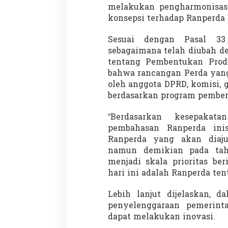
melakukan pengharmonisas
konsepsi terhadap Ranperda i
Sesuai dengan Pasal 3
sebagaimana telah diubah d
tentang Pembentukan Pro
bahwa rancangan Perda yang
oleh anggota DPRD, komisi,
berdasarkan program pemben
“Berdasarkan kesepakat
pembahasan Ranperda ini
Ranperda yang akan diaj
namun demikian pada tah
menjadi skala prioritas be
hari ini adalah Ranperda ten
Lebih lanjut dijelaskan, d
penyelenggaraan pemerint
dapat melakukan inovasi.