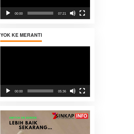
00:00
07:21
YOK KE MERANTI
Pemutar
Video
00:00
05:36