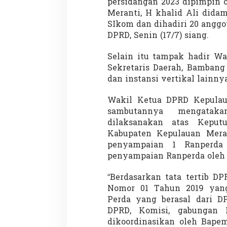
persidangan 2023 dipimpin 
Meranti, H khalid Ali dida
SIkom dan dihadiri 20 anggot
DPRD, Senin (17/7) siang.
Selain itu tampak hadir Wa
Sekretaris Daerah, Bambang
dan instansi vertikal lainny
Wakil Ketua DPRD Kepulau
sambutannya mengataka
dilaksanakan atas Kepu
Kabupaten Kepulauan Mera
penyampaian 1 Ranperda
penyampaian Ranperda oleh
“Berdasarkan tata tertib D
Nomor 01 Tahun 2019 yan
Perda yang berasal dari D
DPRD, Komisi, gabungan 
dikoordinasikan oleh Bapem