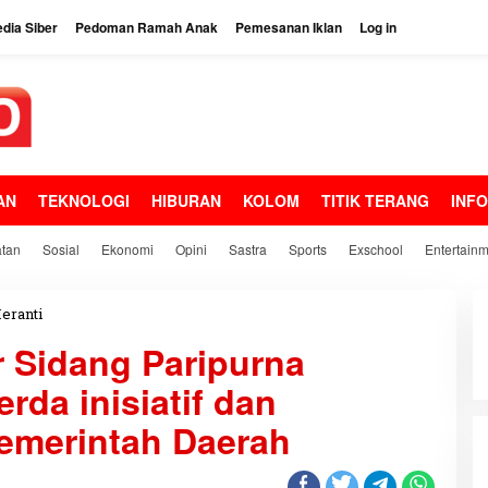
dia Siber
Pedoman Ramah Anak
Pemesanan Iklan
Log in
AN
TEKNOLOGI
HIBURAN
KOLOM
TITIK TERANG
INF
tan
Sosial
Ekonomi
Opini
Sastra
Sports
Exschool
Entertain
eranti
D
P
 Sidang Paripurna
R
D
da inisiatif dan
M
e
emerintah Daerah
r
a
n