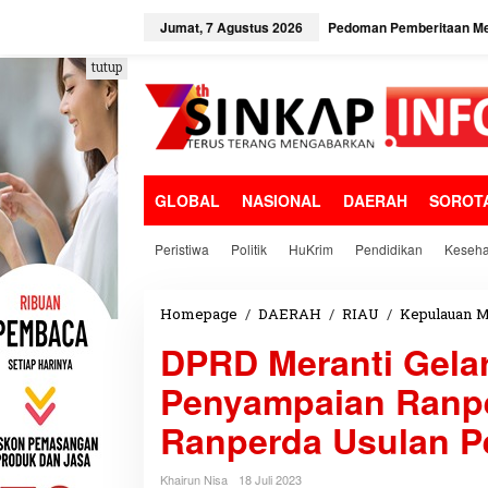
L
e
Jumat, 7 Agustus 2026
Pedoman Pemberitaan Me
w
a
tutup
t
i
k
e
k
o
GLOBAL
NASIONAL
DAERAH
SOROT
n
t
e
Peristiwa
Politik
HuKrim
Pendidikan
Keseha
n
Homepage
/
DAERAH
/
RIAU
/
Kepulauan M
DPRD Meranti Gelar
Penyampaian Ranper
Ranperda Usulan P
Khairun Nisa
18 Juli 2023