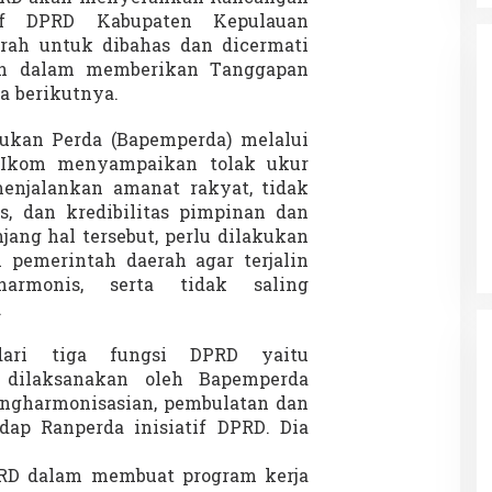
tif DPRD Kabupaten Kepulauan
rah untuk dibahas dan dicermati
an dalam memberikan Tanggapan
a berikutnya.
ukan Perda (Bapemperda) melalui
 MIkom menyampaikan tolak ukur
da dalam
Eksplore Meranti – Yok ke Meranti
enjalankan amanat rakyat, tidak
a Internasional
Di Budaya, NASIONAL, VIDEO, Wisata
|
13 Januari
as, dan kredibilitas pimpinan dan
ng
Januari 2024
2024
ang hal tersebut, perlu dilakukan
 pemerintah daerah agar terjalin
armonis, serta tidak saling
.
dari tiga fungsi DPRD yaitu
 dilaksanakan oleh Bapemperda
ngharmonisasian, pembulatan dan
ap Ranperda inisiatif DPRD. Dia
RD dalam membuat program kerja