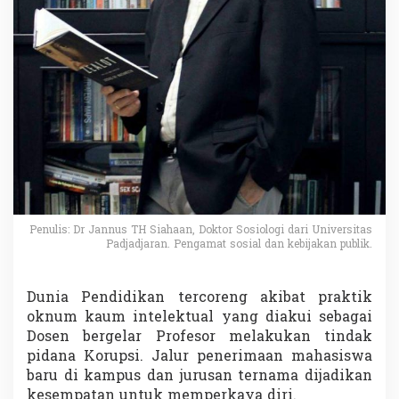
a
B
a
r
u
J
a
d
i
A
j
a
n
g
Penulis: Dr Jannus TH Siahaan, Doktor Sosiologi dari Universitas
K
Padjadjaran. Pengamat sosial dan kebijakan publik.
o
r
u
Dunia Pendidikan tercoreng akibat praktik
p
s
oknum kaum intelektual yang diakui sebagai
i
Dosen bergelar Profesor melakukan tindak
pidana Korupsi. Jalur penerimaan mahasiswa
baru di kampus dan jurusan ternama dijadikan
kesempatan untuk memperkaya diri.