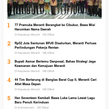
1
77 Pramuka Meranti Berangkat ke Cibubur, Bawa Misi
Harumkan Nama Daerah
Di Kepulauan Meranti
192 Dilihat
2
Rp52 Juta Santunan BPJS Disalurkan, Meranti Perluas
Perlindungan Pekerja Rentan
Di Kepulauan Meranti
188 Dilihat
3
Bupati Asmar Bertemu Danposal, Bahas Strategi Jaga
Keamanan dan Kemajuan Meranti
Di Kepulauan Meranti
188 Dilihat
4
44 Tim Bertarung di Banglas Barat Cup II, Meranti Cari
Atlet Masa Depan
Di Kepulauan Meranti
188 Dilihat
5
Ifan Seventeen Kembali Bawa Luka Lama Lewat Lagu
Baru Penuh Kerinduan
Di Entertainment
185 Dilihat