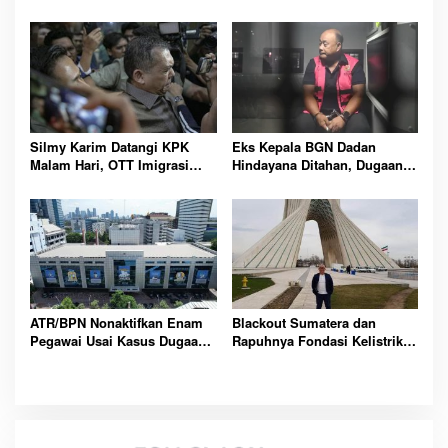
Justice Kini Menjangkau Desa
Multikultural
Seluruh Indonesia
Silmy Karim Datangi KPK
Eks Kepala BGN Dadan
Malam Hari, OTT Imigrasi
Hindayana Ditahan, Dugaan
Jakarta Barat Makin Memanas
Korupsi Program MBG
Fantastis Terungkap
ATR/BPN Nonaktifkan Enam
Blackout Sumatera dan
Pegawai Usai Kasus Dugaan
Rapuhnya Fondasi Kelistrikan
Korupsi Kantah Serang
Nasional
Terungkap