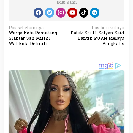
Ikuti Kami
N
Pos sebelumnya
Pos berikutnya
Warga Kota Pematang
Datuk Sri H. Sofyan Said
a
Siantar Sah Miliki
Lantik PUAN Melayu
v
Walikota Definitif
Bengkalis
i
g
a
s
i
p
o
s