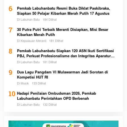
6
Pemkab Labuhanbatu Resmi Buka Diklat Paskibraka,
Siapkan 50 Pelajar Kibarkan Merah Putih 17 Agustus
Di Labuhan Batu
184 Dilihat
7
30 Putra Putri Terbaik Meranti Disiapkan, Misi Besar
Kibarkan Merah Putih
Di Kepulauan Meranti
181 Dilihat
8
Pemkab Labuhanbatu Siapkan 120 ASN Ikuti Sertifikasi
PBJ, Perkuat Profesionalisme dan Integritas Aparatur
Pemerintah
Di Labuhan Batu
181 Dilihat
9
Dua Lagu Pangdam VI Mulawarman Jadi Sorotan di
Kompetisi HUT RI
Di Musik
133 Dilihat
10
Hadapi Penilaian Ombudsman 2026, Pemkab
Labuhanbatu Perintahkan OPD Berbenah
Di Labuhan Batu
132 Dilihat