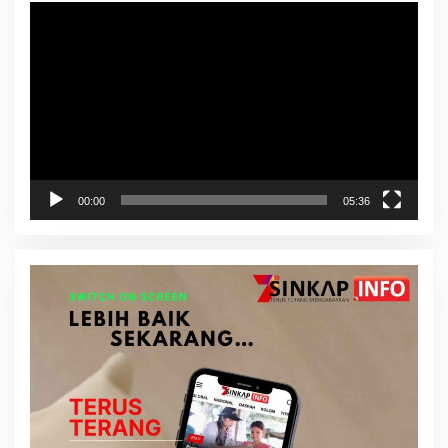
Pemutar
Video
00:00
05:36