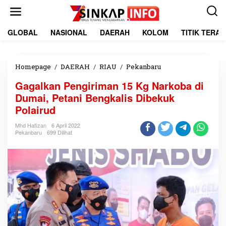
L
e
w
a
GLOBAL
NASIONAL
DAERAH
KOLOM
TITIK TERA
t
i
k
e
Homepage
/
DAERAH
/
RIAU
/
Pekanbaru
G
k
a
Gagalkan Pengiriman 15 Kg Narkoba di
o
g
n
a
Dumai, Petani Bengkalis Dibekuk
t
l
Polairud
e
k
n
a
Mhd Hafizan
6 April 2022
n
Pekanbaru
699 Dilihat
P
e
n
g
i
r
i
m
a
n