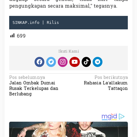
pengungkapan secara maksimal,” tegasnya.
SINKAP.info | Rilis
699
Ikuti Kami
N
Pos sebelumnya
Pos berikutnya
Jalan Ombak Dumai
Rahasia La‘allakum
a
Rusak Terkelupas dan
Tattaqūn
v
Berlubang
i
g
a
s