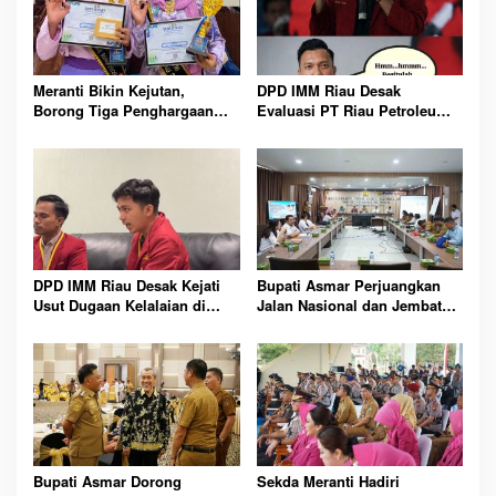
Meranti Bikin Kejutan,
DPD IMM Riau Desak
Borong Tiga Penghargaan
Evaluasi PT Riau Petroleum
GenRe Riau 2026
Kampar, Soroti Transparansi
dan Kinerja Direksi
DPD IMM Riau Desak Kejati
Bupati Asmar Perjuangkan
Usut Dugaan Kelalaian di
Jalan Nasional dan Jembatan
Balik Peristiwa Sumatera
Strategis Demi Buka Akses
Blackout Besar
Meranti Lebih Luas
Bupati Asmar Dorong
Sekda Meranti Hadiri