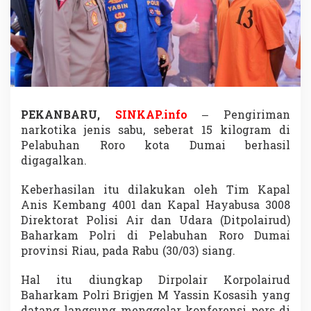
1
5
K
g
N
a
r
k
o
PEKANBARU,
SINKAP.info
– Pengiriman
b
narkotika jenis sabu, seberat 15 kilogram di
a
d
Pelabuhan Roro kota Dumai berhasil
i
digagalkan.
D
u
Keberhasilan itu dilakukan oleh Tim Kapal
m
Anis Kembang 4001 dan Kapal Hayabusa 3008
a
i
Direktorat Polisi Air dan Udara (Ditpolairud)
,
Baharkam Polri di Pelabuhan Roro Dumai
P
provinsi Riau, pada Rabu (30/03) siang.
e
t
Hal itu diungkap Dirpolair Korpolairud
a
n
Baharkam Polri Brigjen M Yassin Kosasih yang
i