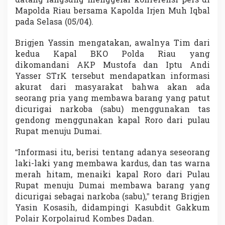
datang langsung menggelar konferensi pers di
B
Mapolda Riau bersama Kapolda Irjen Muh Iqbal
e
pada Selasa (05/04).
n
g
k
Brigjen Yassin mengatakan, awalnya Tim dari
a
kedua Kapal BKO Polda Riau yang
l
dikomandani AKP Mustofa dan Iptu Andi
i
Yasser STrK tersebut mendapatkan informasi
s
akurat dari masyarakat bahwa akan ada
D
i
seorang pria yang membawa barang yang patut
b
dicurigai narkoba (sabu) menggunakan tas
e
gendong menggunakan kapal Roro dari pulau
k
Rupat menuju Dumai.
u
k
P
“Informasi itu, berisi tentang adanya seseorang
o
laki-laki yang membawa kardus, dan tas warna
l
merah hitam, menaiki kapal Roro dari Pulau
a
Rupat menuju Dumai membawa barang yang
i
r
dicurigai sebagai narkoba (sabu),” terang Brigjen
u
Yasin Kosasih, didampingi Kasubdit Gakkum
d
Polair Korpolairud Kombes Dadan.