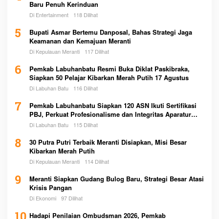
Baru Penuh Kerinduan
Di Entertainment
118 Dilihat
5
Bupati Asmar Bertemu Danposal, Bahas Strategi Jaga
Keamanan dan Kemajuan Meranti
Di Kepulauan Meranti
117 Dilihat
6
Pemkab Labuhanbatu Resmi Buka Diklat Paskibraka,
Siapkan 50 Pelajar Kibarkan Merah Putih 17 Agustus
Di Labuhan Batu
116 Dilihat
7
Pemkab Labuhanbatu Siapkan 120 ASN Ikuti Sertifikasi
PBJ, Perkuat Profesionalisme dan Integritas Aparatur
Pemerintah
Di Labuhan Batu
115 Dilihat
8
30 Putra Putri Terbaik Meranti Disiapkan, Misi Besar
Kibarkan Merah Putih
Di Kepulauan Meranti
114 Dilihat
9
Meranti Siapkan Gudang Bulog Baru, Strategi Besar Atasi
Krisis Pangan
Di Ekonomi
97 Dilihat
10
Hadapi Penilaian Ombudsman 2026, Pemkab