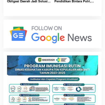
Obligasi Daerah Jadi Solusi
Pendidikan Bintara Polri,
Percepat Pembangunan dan
Dorong Lahirnya Polisi
Kemandirian Fiskal Meranti
Humanis Berintegritas dan
Profesional