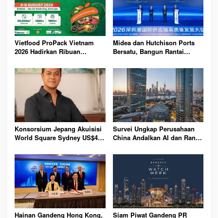
Vietfood ProPack Vietnam
Midea dan Hutchison Ports
2026 Hadirkan Ribuan
Bersatu, Bangun Rantai
Perusahaan Global, Perkuat
Pasok Global Lebih Cerdas
Masa Depan Industri F&B
dan Tangguh Bersama
Berkelanjutan
Konsorsium Jepang Akuisisi
Survei Ungkap Perusahaan
World Square Sydney US$454
China Andalkan AI dan Rantai
Juta, Kara Capital Pimpin
Pasok Demi Pertumbuhan
Transaksi Strategis Besar
Bisnis Berkelanjutan 2026
Hainan Gandeng Hong Kong,
Siam Piwat Gandeng PR