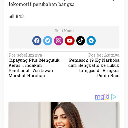
lokomotif perubahan bangsa.
843
Ikuti Kami
N
Pos sebelumnya
Pos berikutnya
Cipayung Plus Mengutuk
Pemasok 19 Kg Narkoba
a
Keras Tindakan
dari Bengkalis ke Lubuk
v
Pembunuh Wartawan
Linggau di Ringkus
Marshal Harahap
Polda Riau
i
g
a
s
i
p