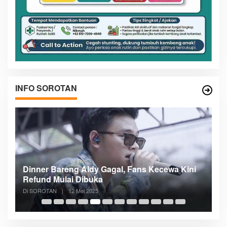
INFO SOROTAN
n
Dinner Bareng Aldy Gagal, Fans Kecewa Kini
Me
Refund Mulai Dibuka
B
Di SOROTAN
|
12 Mei 2025
Di