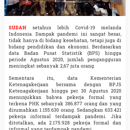
n
t
r
e
p
SUDAH
setahun lebih Covid-19 melanda
r
Indonesia. Dampak pandemi ini sangat besar,
e
n
tidak hanya di bidang kesehatan, tetapi juga di
e
bidang pendidikan dan ekonomi. Berdasarkan
u
data Badan Pusat Statistik (BPS) hingga
r
periode Agustus 2020, jumlah pengangguran
M
u
meningkat sebanyak 2,67 juta orang.
d
a
Sementara itu, data Kementerian
Ketenagakerjaan bersama dengan BPJS
Ketenagakerjaan hingga per 30 Agustus 2020
menunjukkan bahwa pekerja formal yang
terkena PHK sebanyak 386.877 orang dan yang
dirumahkan 1.155.630 orang. Sedangkan 633.421
pekerja informal terdampak pandemi. Jika
ditotalkan, ada 2.175.928 pekerja formal dan
informal yang terdampak pandemi.