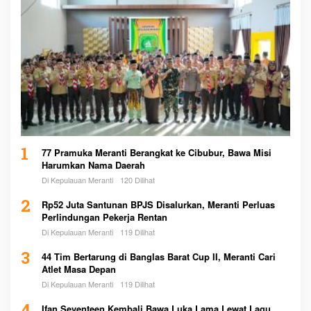
1
77 Pramuka Meranti Berangkat ke Cibubur, Bawa Misi
Harumkan Nama Daerah
Di Kepulauan Meranti
120 Dilihat
2
Rp52 Juta Santunan BPJS Disalurkan, Meranti Perluas
Perlindungan Pekerja Rentan
Di Kepulauan Meranti
119 Dilihat
3
44 Tim Bertarung di Banglas Barat Cup II, Meranti Cari
Atlet Masa Depan
Di Kepulauan Meranti
119 Dilihat
Ifan Seventeen Kembali Bawa Luka Lama Lewat Lagu