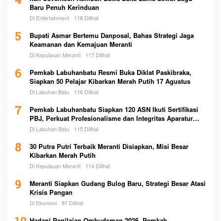
4
Baru Penuh Kerinduan
Di Entertainment
118 Dilihat
5
Bupati Asmar Bertemu Danposal, Bahas Strategi Jaga
Keamanan dan Kemajuan Meranti
Di Kepulauan Meranti
117 Dilihat
6
Pemkab Labuhanbatu Resmi Buka Diklat Paskibraka,
Siapkan 50 Pelajar Kibarkan Merah Putih 17 Agustus
Di Labuhan Batu
116 Dilihat
7
Pemkab Labuhanbatu Siapkan 120 ASN Ikuti Sertifikasi
PBJ, Perkuat Profesionalisme dan Integritas Aparatur
Pemerintah
Di Labuhan Batu
115 Dilihat
8
30 Putra Putri Terbaik Meranti Disiapkan, Misi Besar
Kibarkan Merah Putih
Di Kepulauan Meranti
114 Dilihat
9
Meranti Siapkan Gudang Bulog Baru, Strategi Besar Atasi
Krisis Pangan
Di Ekonomi
97 Dilihat
Hadapi Penilaian Ombudsman 2026, Pemkab