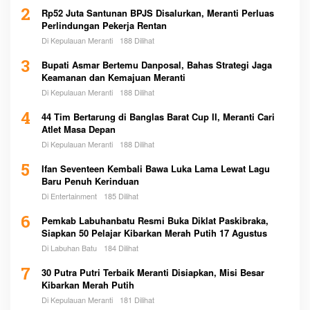
2
Rp52 Juta Santunan BPJS Disalurkan, Meranti Perluas
Perlindungan Pekerja Rentan
Di Kepulauan Meranti
188 Dilihat
3
Bupati Asmar Bertemu Danposal, Bahas Strategi Jaga
Keamanan dan Kemajuan Meranti
Di Kepulauan Meranti
188 Dilihat
4
44 Tim Bertarung di Banglas Barat Cup II, Meranti Cari
Atlet Masa Depan
Di Kepulauan Meranti
188 Dilihat
5
Ifan Seventeen Kembali Bawa Luka Lama Lewat Lagu
Baru Penuh Kerinduan
Di Entertainment
185 Dilihat
6
Pemkab Labuhanbatu Resmi Buka Diklat Paskibraka,
Siapkan 50 Pelajar Kibarkan Merah Putih 17 Agustus
Di Labuhan Batu
184 Dilihat
7
30 Putra Putri Terbaik Meranti Disiapkan, Misi Besar
Kibarkan Merah Putih
Di Kepulauan Meranti
181 Dilihat