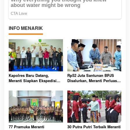
INFO MENARIK
Kapolres Baru Datang,
Rp52 Juta Santunan BPJS
Meranti Siapkan Ekspedisi
Disalurkan, Meranti Perluas
Merah Putih Penuh Makna
Perlindungan Pekerja Rentan
77 Pramuka Meranti
30 Putra Putri Terbaik Meranti