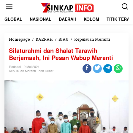
L
e
w
a
GLOBAL
NASIONAL
DAERAH
KOLOM
TITIK TERA
t
i
k
e
Homepage
/
DAERAH
/
RIAU
/
Kepulauan Meranti
S
k
i
Silaturahmi dan Shalat Tarawih
o
l
n
a
Berjamaah, Ini Pesan Wabup Meranti
t
t
e
u
Redaksi
9 Mei 2021
Kepulauan Meranti
558 Dilihat
n
r
a
h
m
i
d
a
n
S
h
a
l