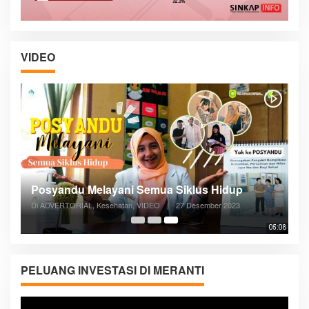
VIDEO
Posyandu Melayani Semua Siklus Hidup
Di ADVERTORIAL, Kesehatan, VIDEO
|
27 Desember 2023
05:08
PELUANG INVESTASI DI MERANTI
Pemutar