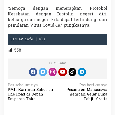
“Semoga dengan menerapkan Protokol
Kesehatan dengan Disiplin negeri diri,
keluarga dan negeri kita dapat terlindungi dari
penularan Virus Covid-19,” pungkasnya.
SINKAP.info | Rls
558
Ikuti Kami
N
Pos sebelumnya
Pos berikutnya
PMII Karimun Sahur on
Pesantren Mahasiswa
a
The Road di Depan
Kembali Gelar Buka
v
Emperan Toko
Takjil Gratis
i