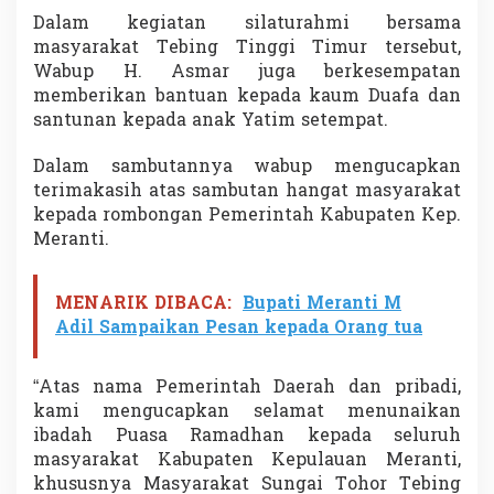
a
Dalam kegiatan silaturahmi bersama
n
masyarakat Tebing Tinggi Timur tersebut,
W
Wabup H. Asmar juga berkesempatan
a
b
memberikan bantuan kepada kaum Duafa dan
u
santunan kepada anak Yatim setempat.
p
M
Dalam sambutannya wabup mengucapkan
e
terimakasih atas sambutan hangat masyarakat
r
a
kepada rombongan Pemerintah Kabupaten Kep.
n
Meranti.
t
i
MENARIK DIBACA:
Bupati Meranti M
Adil Sampaikan Pesan kepada Orang tua
“Atas nama Pemerintah Daerah dan pribadi,
kami mengucapkan selamat menunaikan
ibadah Puasa Ramadhan kepada seluruh
masyarakat Kabupaten Kepulauan Meranti,
khususnya Masyarakat Sungai Tohor Tebing