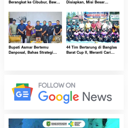
Berangkat ke Cibubur, Bawa
Disiapkan, Misi Besar
Misi Harumkan Nama Daerah
Kibarkan Merah Putih
Bupati Asmar Bertemu
44 Tim Bertarung di Banglas
Danposal, Bahas Strategi
Barat Cup II, Meranti Cari
Jaga Keamanan dan
Atlet Masa Depan
Kemajuan Meranti