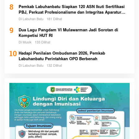
8
Pemkab Labuhanbatu Siapkan 120 ASN Ikuti Sertifikasi
PBJ, Perkuat Profesionalisme dan Integritas Aparatur
Pemerintah
Di Labuhan Batu
181 Dilihat
9
Dua Lagu Pangdam VI Mulawarman Jadi Sorotan di
Kompetisi HUT RI
Di Musik
133 Dilihat
10
Hadapi Penilaian Ombudsman 2026, Pemkab
Labuhanbatu Perintahkan OPD Berbenah
Di Labuhan Batu
132 Dilihat