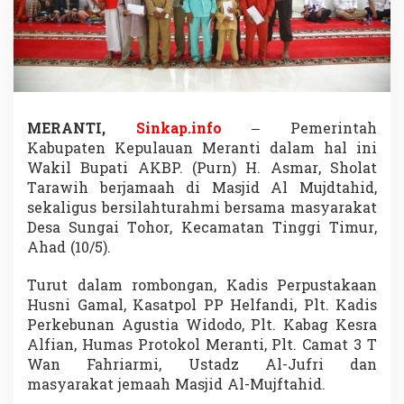
a
t
T
a
r
a
w
i
MERANTI,
Sinkap.info
– Pemerintah
h
Kabupaten Kepulauan Meranti dalam hal ini
B
Wakil Bupati AKBP. (Purn) H. Asmar, Sholat
e
Tarawih berjamaah di Masjid Al Mujdtahid,
r
j
sekaligus bersilahturahmi bersama masyarakat
a
Desa Sungai Tohor, Kecamatan Tinggi Timur,
m
Ahad (10/5).
a
a
Turut dalam rombongan, Kadis Perpustakaan
h
,
Husni Gamal, Kasatpol PP Helfandi, Plt. Kadis
I
Perkebunan Agustia Widodo, Plt. Kabag Kesra
n
Alfian, Humas Protokol Meranti, Plt. Camat 3 T
i
Wan Fahriarmi, Ustadz Al-Jufri dan
P
e
masyarakat jemaah Masjid Al-Mujftahid.
s