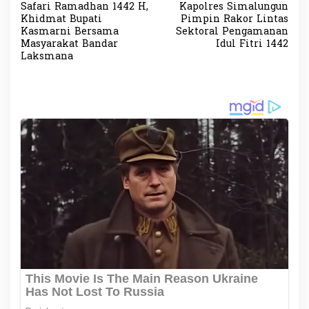
Safari Ramadhan 1442 H,
Kapolres Simalungun
a
Khidmat Bupati
Pimpin Rakor Lintas
v
Kasmarni Bersama
Sektoral Pengamanan
Masyarakat Bandar
Idul Fitri 1442
i
Laksmana
g
a
s
i
p
o
s