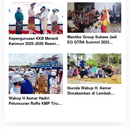
Masyarakat Daerah
Lebaran Nasional
Mantiko Group Sukses Jadi
Kepengurusan KKB Meranti
EO GTRA Summit 2023
Karimun 2025–2030 Resmi
Karimun
Dibentuk, Fokus
Pembangunan Bersama
Ibunda Wabup H. Asmar
Dimakamkan di Lembah
Wabup H Asmar Hadiri
Murni Karimun, Pemkab.
Peluncuran RoRo KMP Tirus
Karimun Sampaikan
Meranti Jalur Pecah Buyung-
Belasungkawa
Alai Insit