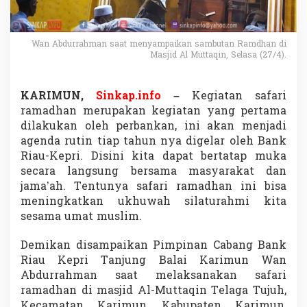
R
i
a
u
Wan Abdurrahman saat menyampaikan sambutan Ramdhan di
Masjid Al Muttaqin, Selasa (27/4).
K
e
p
r
KARIMUN,
Sinkap.info
–
Kegiatan safari
i
ramadhan merupakan kegiatan yang pertama
,
dilakukan oleh perbankan, ini akan menjadi
P
agenda rutin tiap tahun nya digelar oleh Bank
i
m
Riau-Kepri. Disini kita dapat bertatap muka
c
secara langsung bersama masyarakat dan
a
jama’ah. Tentunya safari ramadhan ini bisa
K
meningkatkan ukhuwah silaturahmi kita
a
sesama umat muslim.
r
i
m
Demikan disampaikan Pimpinan Cabang Bank
u
Riau Kepri Tanjung Balai Karimun Wan
n
Abdurrahman saat melaksanakan safari
S
ramadhan di masjid Al-Muttaqin Telaga Tujuh,
a
m
Kecamatan Karimun, Kabupaten Karimun,