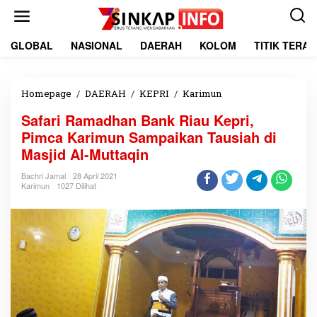
L
e
w
a
GLOBAL
NASIONAL
DAERAH
KOLOM
TITIK TERA
t
i
k
e
Homepage
/
DAERAH
/
KEPRI
/
Karimun
S
k
a
Safari Ramadhan Bank Riau Kepri,
o
f
n
a
Pimca Karimun Sampaikan Tausiah di
t
r
Masjid Al-Muttaqin
e
i
n
R
Bachri Jamal
28 April 2021
a
Karimun
1027 Dilihat
m
a
d
h
a
n
B
a
n
k