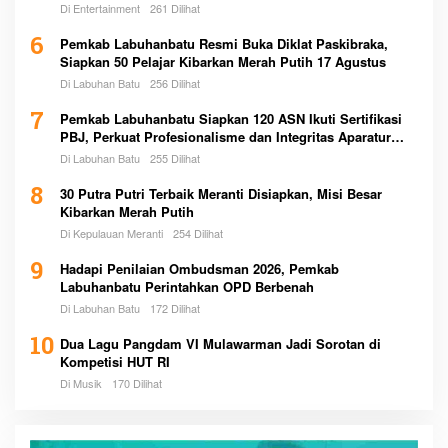
Di Entertainment
261 Dilihat
6
Pemkab Labuhanbatu Resmi Buka Diklat Paskibraka,
Siapkan 50 Pelajar Kibarkan Merah Putih 17 Agustus
Di Labuhan Batu
256 Dilihat
7
Pemkab Labuhanbatu Siapkan 120 ASN Ikuti Sertifikasi
PBJ, Perkuat Profesionalisme dan Integritas Aparatur
Pemerintah
Di Labuhan Batu
255 Dilihat
8
30 Putra Putri Terbaik Meranti Disiapkan, Misi Besar
Kibarkan Merah Putih
Di Kepulauan Meranti
254 Dilihat
9
Hadapi Penilaian Ombudsman 2026, Pemkab
Labuhanbatu Perintahkan OPD Berbenah
Di Labuhan Batu
172 Dilihat
10
Dua Lagu Pangdam VI Mulawarman Jadi Sorotan di
Kompetisi HUT RI
Di Musik
170 Dilihat