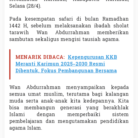
p
Selasa (28/4).
a
i
Pada kesempatan safari di bulan Ramadhan
k
1442 H, sebelum melaksanakan ibadah sholat
a
n
tarawih Wan Abdurrahman memberikan
T
sambutan sekaligus mengisi tausiah agama.
a
u
s
MENARIK DIBACA:
Kepengurusan KKB
i
Meranti Karimun 2025–2030 Resmi
a
h
Dibentuk, Fokus Pembangunan Bersama
d
i
M
Wan Abdurrahman menyampaikan kepada
a
semua umat muslim, terutama bagi kalangan
s
muda serta anak-anak kita kedepannya. Kita
j
bisa membangun generasi yang berakhlak
i
Islami dengan memperbaiki sistem
d
A
pembelajaran dan mengutamakan pendidikan
l
agama Islam.
-
M