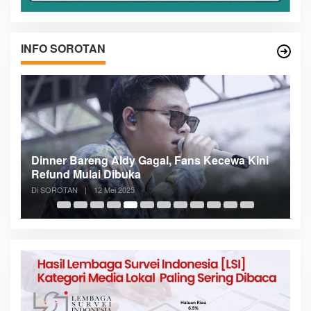
INFO SOROTAN
n
Dinner Bareng Aldy Gagal, Fans Kecewa Kini
Me
Refund Mulai Dibuka
B
Di SOROTAN
|
12 Mei 2025
Di