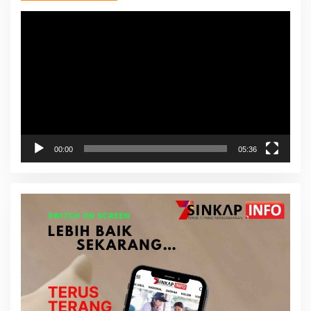
Pemutar
Video
00:00
05:36