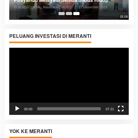
Di ADVERTORIAL, Kesehatan, VIDEO
|
27 Desember 2023
05:08
PELUANG INVESTASI DI MERANTI
Pemutar
Video
00:00
07:21
YOK KE MERANTI