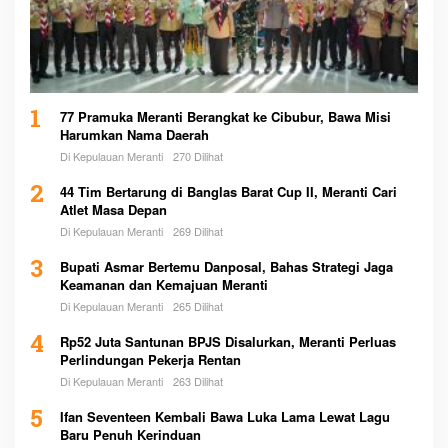
1
77 Pramuka Meranti Berangkat ke Cibubur, Bawa Misi
Harumkan Nama Daerah
Di Kepulauan Meranti
270 Dilihat
2
44 Tim Bertarung di Banglas Barat Cup II, Meranti Cari
Atlet Masa Depan
Di Kepulauan Meranti
269 Dilihat
3
Bupati Asmar Bertemu Danposal, Bahas Strategi Jaga
Keamanan dan Kemajuan Meranti
Di Kepulauan Meranti
265 Dilihat
4
Rp52 Juta Santunan BPJS Disalurkan, Meranti Perluas
Perlindungan Pekerja Rentan
Di Kepulauan Meranti
263 Dilihat
5
Ifan Seventeen Kembali Bawa Luka Lama Lewat Lagu
Baru Penuh Kerinduan