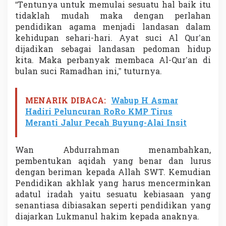
“Tentunya untuk memulai sesuatu hal baik itu
u
tidaklah mudah maka dengan perlahan
t
t
pendidikan agama menjadi landasan dalam
a
kehidupan sehari-hari. Ayat suci Al Qur’an
q
dijadikan sebagai landasan pedoman hidup
i
kita. Maka perbanyak membaca Al-Qur’an di
n
bulan suci Ramadhan ini,” tuturnya.
MENARIK DIBACA:
Wabup H Asmar
Hadiri Peluncuran RoRo KMP Tirus
Meranti Jalur Pecah Buyung-Alai Insit
Wan Abdurrahman menambahkan,
pembentukan aqidah yang benar dan lurus
dengan beriman kepada Allah SWT. Kemudian
Pendidikan akhlak yang harus mencerminkan
adatul iradah yaitu sesuatu kebiasaan yang
senantiasa dibiasakan seperti pendidikan yang
diajarkan Lukmanul hakim kepada anaknya.