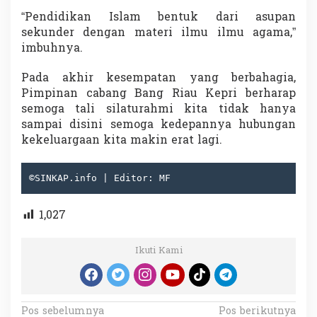
“Pendidikan Islam bentuk dari asupan
sekunder dengan materi ilmu ilmu agama,”
imbuhnya.
Pada akhir kesempatan yang berbahagia,
Pimpinan cabang Bang Riau Kepri berharap
semoga tali silaturahmi kita tidak hanya
sampai disini semoga kedepannya hubungan
kekeluargaan kita makin erat lagi.
©SINKAP.info | Editor: MF
1,027
Ikuti Kami
N
Pos sebelumnya
Pos berikutnya