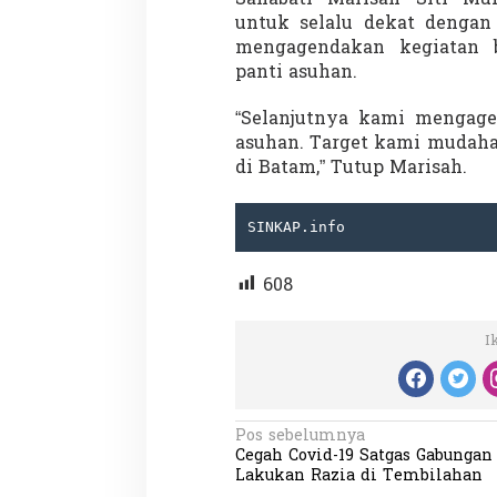
untuk selalu dekat dengan
mengagendakan kegiatan b
panti asuhan.
Penembakan Tragis
Utah: Pelaku Sen
“Selanjutnya kami mengage
Masih Buron
asuhan. Target kami mudaha
Di GLOBAL, SOROTAN
|
di Batam,” Tutup Marisah.
SINKAP.info 
608
I
N
Pos sebelumnya
Cegah Covid-19 Satgas Gabungan
a
Lakukan Razia di Tembilahan