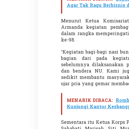
Agar Tak Ragu Berbisnis 
Menurut Ketua Komisaria
Armanda kegiatan pembagi
dalam rangka memperingati
ke-98.
“Kegiatan bagi-bagi nasi bu
bagian dari pada kegia
sebelumnya dilaksanakan 
dan bendera NU. Kami juga
sedikit membantu masyara
ujar pria yang gemar membac
MENARIK DIBACA:
Romb
Kunjungi Kantor Kesbang
Sementara itu Ketua Korps P
Sahabati Marisah Siti Mu