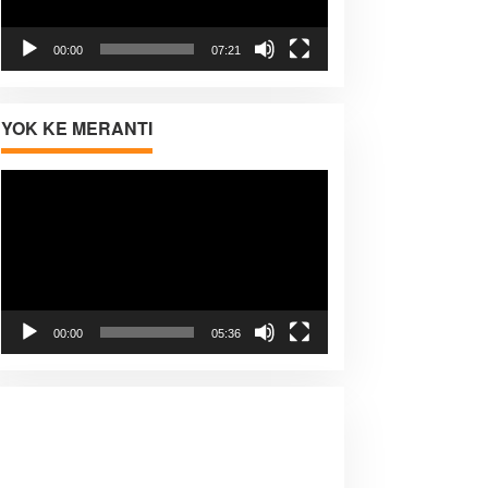
00:00
07:21
YOK KE MERANTI
Pemutar
Video
00:00
05:36