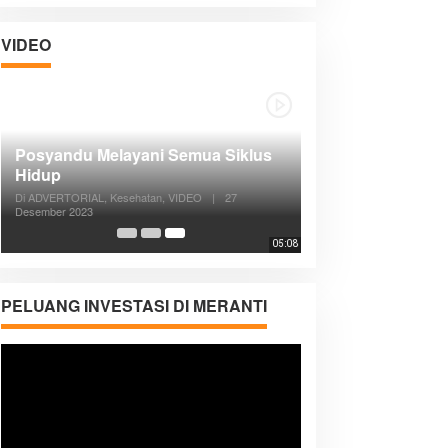
VIDEO
Posyandu Melayani Semua Siklus
Hidup
Di ADVERTORIAL, Kesehatan, VIDEO
|
27
Desember 2023
05:08
PELUANG INVESTASI DI MERANTI
Pemutar
Video