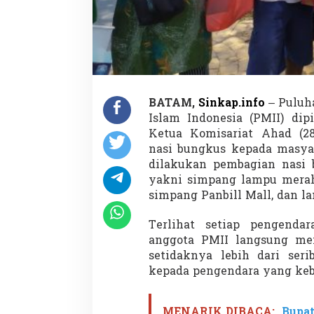
a
g
i
-
b
a
g
i
BATAM,
Sinkap.info
– Puluh
N
Islam Indonesia (PMII) di
a
s
Ketua Komisariat Ahad (2
i
nasi bungkus kepada masyar
B
dilakukan pembagian nasi 
u
yakni simpang lampu merah 
n
g
simpang Panbill Mall, dan l
k
u
Terlihat setiap pengenda
s
anggota PMII langsung mem
setidaknya lebih dari ser
kepada pengendara yang keb
MENARIK DIBACA:
Bupat