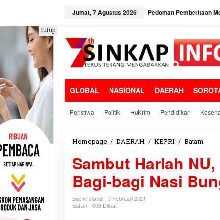
L
e
Jumat, 7 Agustus 2026
Pedoman Pemberitaan Me
w
a
tutup
t
i
k
e
k
o
GLOBAL
NASIONAL
DAERAH
SOROT
n
t
e
Peristiwa
Politik
HuKrim
Pendidikan
Keseha
n
Homepage
/
DAERAH
/
KEPRI
/
Batam
S
a
Sambut Harlah NU, 
m
b
Bagi-bagi Nasi Bu
u
t
H
Bachri Jamal
3 Februari 2021
a
Batam
608 Dilihat
r