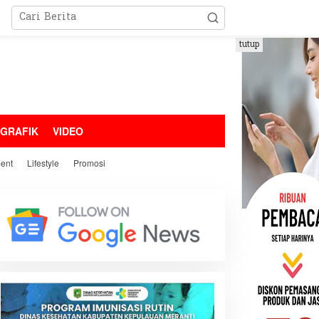
tutup
OGRAFIK
VIDEO
ment
Lifestyle
Promosi