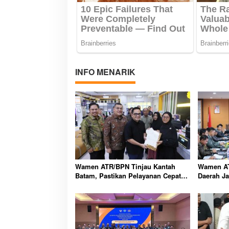
INFO MENARIK
Wamen ATR/BPN Tinjau Kantah
Wamen AT
Batam, Pastikan Pelayanan Cepat
Daerah Ja
dan Sertipikat Warga Segera Tuntas
Penyelesa
Nasional