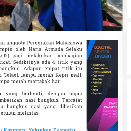
an anggota Pergerakan Mahasiswa
pimpin oleh Haris Armada Selaku
8/02) pagi melakukan pembagian
kat. Sedikitnya ada 4 titik yang
bungkus. Adapun empat titik itu
Gelael, lampu merah Kepri mall,
ampu merah martabak har.
ra yang berhenti, dengan sigap
berikan nasi bungkus. Tercatat
ibu bungkus nasi yang diberikan
etulan melintas.
i Kasmarni Yakinkan Eksportir