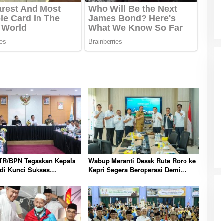
R/BPN Tegaskan Kepala
Wabup Meranti Desak Rute Roro ke
di Kunci Sukses
Kepri Segera Beroperasi Demi
ian Konflik Pertanahan
Dongkrak Ekonomi Daerah
 Bersama