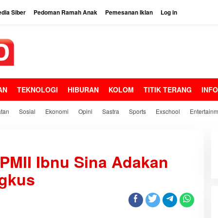
dia Siber
Pedoman Ramah Anak
Pemesanan Iklan
Log in
AN
TEKNOLOGI
HIBURAN
KOLOM
TITIK TERANG
INF
tan
Sosial
Ekonomi
Opini
Sastra
Sports
Exschool
Entertain
PMII Ibnu Sina Adakan
ngkus