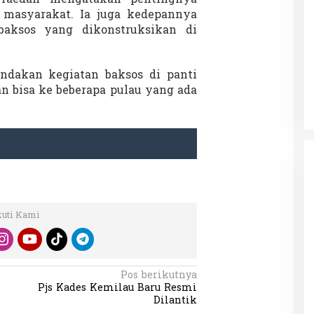
 masyarakat. Ia juga kedepannya
aksos yang dikonstruksikan di
 Charlie Kirk di
Demonstrasi Gen-Z Guncang
apan Jarak Jauh
Nepal, PM Mundur Mendadak
ndakan kegiatan baksos di panti
Setelah Gedung Parlemen Dibakar
n bisa ke beberapa pulau yang ada
12 September 2025
Di GLOBAL, SOROTAN
|
12 September 2025
kuti Kami
Pos berikutnya
Pjs Kades Kemilau Baru Resmi
Dilantik