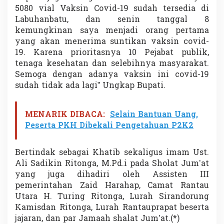
s
5080 vial Vaksin Covid-19 sudah tersedia di
j
Labuhanbatu, dan senin tanggal 8
i
kemungkinan saya menjadi orang pertama
d
yang akan menerima suntikan vaksin covid-
U
s
19. Karena prioritasnya 10 Pejabat publik,
w
tenaga kesehatan dan selebihnya masyarakat.
a
Semoga dengan adanya vaksin ini covid-19
t
sudah tidak ada lagi” Ungkap Bupati.
u
n
H
MENARIK DIBACA:
Selain Bantuan Uang,
a
s
Peserta PKH Dibekali Pengetahuan P2K2
a
n
a
Bertindak sebagai Khatib sekaligus imam Ust.
h
Ali Sadikin Ritonga, M.Pd.i pada Sholat Jum’at
yang juga dihadiri oleh Assisten III
pemerintahan Zaid Harahap, Camat Rantau
Utara H. Turing Ritonga, Lurah Sirandorung
Kamisdan Ritonga, Lurah Rantauprapat beserta
jajaran, dan par Jamaah shalat Jum’at.(*)