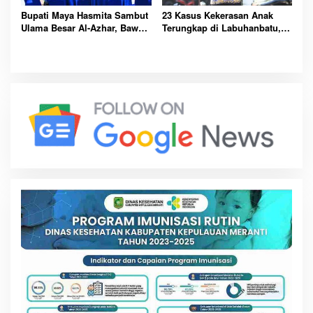
Bupati Maya Hasmita Sambut
23 Kasus Kekerasan Anak
Ulama Besar Al-Azhar, Bawa
Terungkap di Labuhanbatu,
Berkah untuk Masyarakat
Pemkab Serukan
Labuhanbatu Hari Ini
Perlindungan Dimulai dari
Rumah