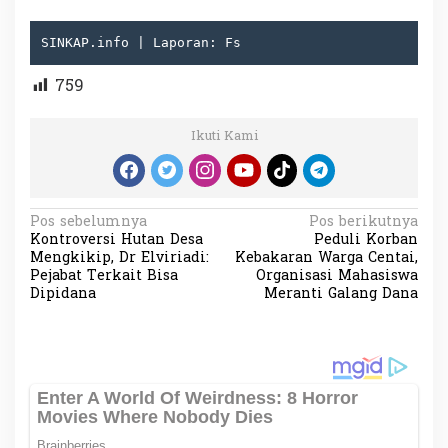
SINKAP.info | Laporan: Fs
759
Ikuti Kami
N
Pos sebelumnya
Pos berikutnya
Kontroversi Hutan Desa
Peduli Korban
a
Mengkikip, Dr Elviriadi:
Kebakaran Warga Centai,
v
Pejabat Terkait Bisa
Organisasi Mahasiswa
Dipidana
Meranti Galang Dana
i
g
a
s
i