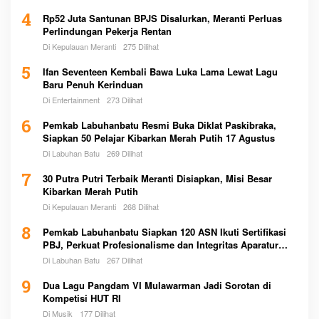
4
Rp52 Juta Santunan BPJS Disalurkan, Meranti Perluas
Perlindungan Pekerja Rentan
Di Kepulauan Meranti
275 Dilihat
5
Ifan Seventeen Kembali Bawa Luka Lama Lewat Lagu
Baru Penuh Kerinduan
Di Entertainment
273 Dilihat
6
Pemkab Labuhanbatu Resmi Buka Diklat Paskibraka,
Siapkan 50 Pelajar Kibarkan Merah Putih 17 Agustus
Di Labuhan Batu
269 Dilihat
7
30 Putra Putri Terbaik Meranti Disiapkan, Misi Besar
Kibarkan Merah Putih
Di Kepulauan Meranti
268 Dilihat
8
Pemkab Labuhanbatu Siapkan 120 ASN Ikuti Sertifikasi
PBJ, Perkuat Profesionalisme dan Integritas Aparatur
Pemerintah
Di Labuhan Batu
267 Dilihat
9
Dua Lagu Pangdam VI Mulawarman Jadi Sorotan di
Kompetisi HUT RI
Di Musik
177 Dilihat