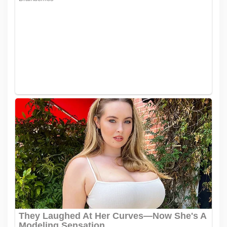
p
o
s