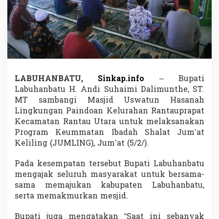
L
a
k
u
k
a
n
P
r
LABUHANBATU,
Sinkap.info
– Bupati
o
Labuhanbatu H. Andi Suhaimi Dalimunthe, ST.
g
MT sambangi Masjid Uswatun Hasanah
r
Lingkungan Paindoan Kelurahan Rantauprapat
a
m
Kecamatan Rantau Utara untuk melaksanakan
J
Program Keummatan Ibadah Shalat Jum’at
u
Keliling (JUMLING), Jum’at (5/2/).
m
l
Pada kesempatan tersebut Bupati Labuhanbatu
i
n
mengajak seluruh masyarakat untuk bersama-
g
sama memajukan kabupaten Labuhanbatu,
d
serta memakmurkan mesjid.
i
M
Bupati juga mengatakan “Saat ini sebanyak
a