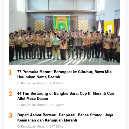
1
77 Pramuka Meranti Berangkat ke Cibubur, Bawa Misi
Harumkan Nama Daerah
Di Kepulauan Meranti
283 Dilihat
2
44 Tim Bertarung di Banglas Barat Cup II, Meranti Cari
Atlet Masa Depan
Di Kepulauan Meranti
281 Dilihat
3
Bupati Asmar Bertemu Danposal, Bahas Strategi Jaga
Keamanan dan Kemajuan Meranti
Di Kepulauan Meranti
277 Dilihat