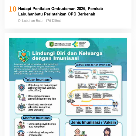
10
Hadapi Penilaian Ombudsman 2026, Pemkab
Labuhanbatu Perintahkan OPD Berbenah
Di Labuhan Batu
176 Dilihat