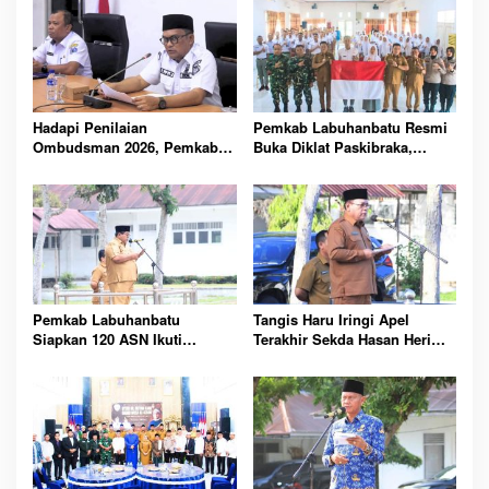
Hadapi Penilaian
Pemkab Labuhanbatu Resmi
Ombudsman 2026, Pemkab
Buka Diklat Paskibraka,
Labuhanbatu Perintahkan
Siapkan 50 Pelajar Kibarkan
OPD Berbenah
Merah Putih 17 Agustus
Pemkab Labuhanbatu
Tangis Haru Iringi Apel
Siapkan 120 ASN Ikuti
Terakhir Sekda Hasan Heri
Sertifikasi PBJ, Perkuat
Rambe Jelang Purna Bakti
Profesionalisme dan
Resmi
Integritas Aparatur
Pemerintah