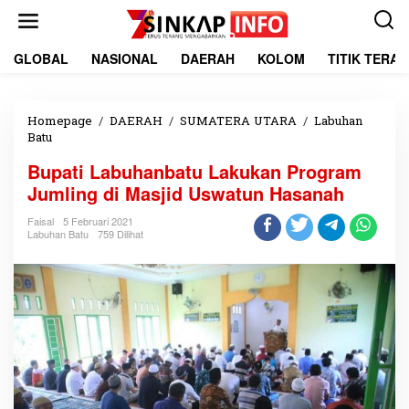
L
e
w
a
GLOBAL
NASIONAL
DAERAH
KOLOM
TITIK TERA
t
i
k
e
Homepage
/
DAERAH
/
SUMATERA UTARA
/
Labuhan
k
Batu
B
o
u
Bupati Labuhanbatu Lakukan Program
n
p
t
a
Jumling di Masjid Uswatun Hasanah
e
t
n
i
Faisal
5 Februari 2021
Labuhan Batu
759 Dilihat
L
a
b
u
h
a
n
b
a
t
u