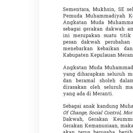
Sementara, Mukhsin, SE se
Pemuda Muhammadiyah Ke
Angkatan Muda Muhammad
sebagai gerakan dakwah am
ini merupakan suatu titi
pesan dakwah perubahan 
menebarkan kebaikan da
Kabupaten Kepulauan Meran
Angkatan Muda Muhammadi
yang diharapkan seluruh m
dan beramal sholeh dala
dirasakan oleh seluruh ma
yang ada di Meranti.
Sebagai anak kandung Muh
Of Change, Social Control, Mor
Dakwah, Gerakan Keumma
Gerakan Kemanusiaan, ma
akan terus berusaha, berji