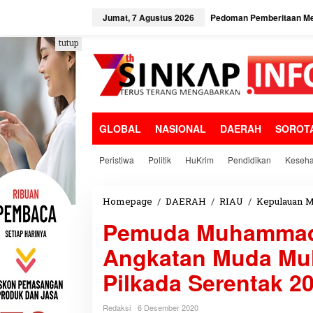
L
e
Jumat, 7 Agustus 2026
Pedoman Pemberitaan Me
w
a
tutup
t
i
k
e
k
o
GLOBAL
NASIONAL
DAERAH
SOROT
n
t
e
Peristiwa
Politik
HuKrim
Pendidikan
Keseha
n
Homepage
/
DAERAH
/
RIAU
/
Kepulauan M
Pemuda Muhammadi
Angkatan Muda Mu
Pilkada Serentak 2
Redaksi
6 Desember 2020