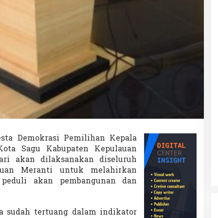
l
P
i
l
k
a
d
a
S
e
r
e
n
t
a
k
sta Demokrasi Pemilihan Kepala
2
Kota Sagu Kabupaten Kepulauan
0
ri akan dilaksanakan diseluruh
2
auan Meranti untuk melahirkan
0
 peduli akan pembangunan dan
a sudah tertuang dalam indikator