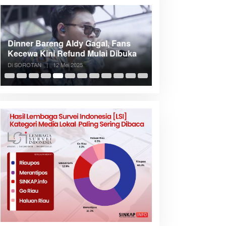
Dinner Bareng Aldy Gagal, Fans
Meranti Incar Kon
Kecewa Kini Refund Mulai Dibuka
Kepri, Bupati A
Di SOROTAN
|
12 Mei 2025
Di SOROTAN
|
6 Mei 2