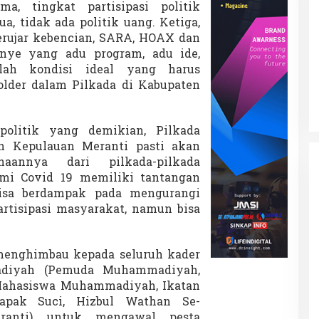
ma, tingkat partisipasi politik
, tidak ada politik uang. Ketiga,
rujar kebencian, SARA, HOAX dan
nye yang adu program, adu ide,
Patok Batas Tanah
Rekognisi Sejarah Kerajaan Siak
lah kondisi ideal yang harus
n Dukung
dan Harapan Daerah Istimewa Riau
lder dalam Pilkada di Kabupaten
|
8 Agustus 2025
Di KOLOM, Opini, SOROTAN
|
16 Juni 2025
olitik yang demikian, Pilkada
n Kepulauan Meranti pasti akan
naannya dari pilkada-pilkada
mi Covid 19 memiliki tantangan
Bisa berdampak pada mengurangi
artisipasi masyarakat, namun bisa
menghimbau kepada seluruh kader
diyah (Pemuda Muhammadiyah,
 Mahasiswa Muhammadiyah, Ikatan
apak Suci, Hizbul Wathan Se-
ranti) untuk mengawal pesta