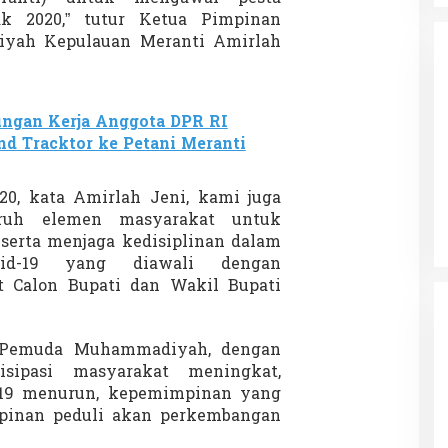
ak 2020,” tutur Ketua Pimpinan
yah Kepulauan Meranti Amirlah
ngan Kerja Anggota DPR RI
d Tracktor ke Petani Meranti
da dalam
Eksplore Meranti – Yok ke Meranti
a Internasional
Di Budaya, NASIONAL, VIDEO, Wisata
|
13 Januari
20, kata Amirlah Jeni, kami juga
ng
Januari 2024
2024
ruh elemen masyarakat untuk
erta menjaga kedisiplinan dalam
vid-19 yang diawali dengan
t Calon Bupati dan Wakil Bupati
 Pemuda Muhammadiyah, dengan
sipasi masyarakat meningkat,
-19 menurun, kepemimpinan yang
pinan peduli akan perkembangan