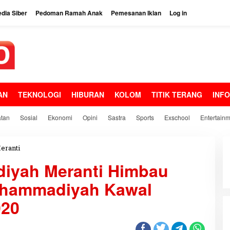
dia Siber
Pedoman Ramah Anak
Pemesanan Iklan
Log in
AN
TEKNOLOGI
HIBURAN
KOLOM
TITIK TERANG
INF
tan
Sosial
Ekonomi
Opini
Sastra
Sports
Exschool
Entertain
eranti
P
e
yah Meranti Himbau
m
u
hammadiyah Kawal
d
a
020
M
u
h