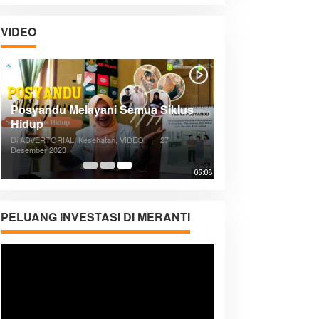
VIDEO
Posyandu Melayani Semua Siklus
Hidup
Di ADVERTORIAL, Kesehatan, VIDEO
|
27
Desember 2023
05:08
PELUANG INVESTASI DI MERANTI
Pemutar
Video