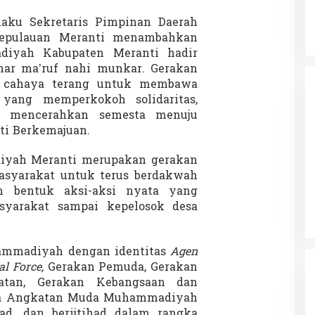
laku Sekretaris Pimpinan Daerah
pulauan Meranti menambahkan
iyah Kabupaten Meranti hadir
ar ma’ruf nahi munkar. Gerakan
k cahaya terang untuk membawa
yang memperkokoh solidaritas,
n mencerahkan semesta menuju
ti Berkemajuan.
yah Meranti merupakan gerakan
asyarakat untuk terus berdakwah
m bentuk aksi-aksi nyata yang
syarakat sampai kepelosok desa
ammadiyah dengan identitas
Agen
al Force,
Gerakan Pemuda, Gerakan
tan, Gerakan Kebangsaan dan
ka Angkatan Muda Muhammadiyah
had, dan berijtihad dalam rangka