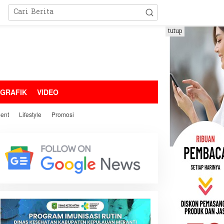
tutup
OGRAFIK
VIDEO
ment
Lifestyle
Promosi