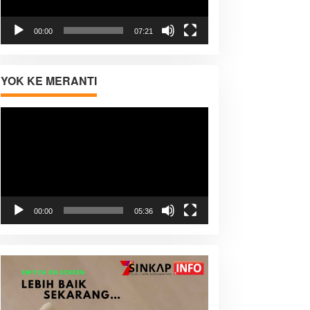
00:00
07:21
YOK KE MERANTI
Pemutar
Video
00:00
05:36