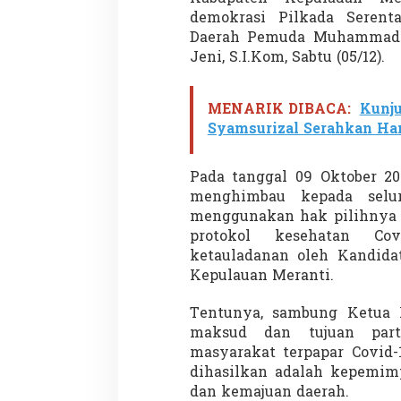
demokrasi Pilkada Serent
Daerah Pemuda Muhammadi
Jeni, S.I.Kom, Sabtu (05/12).
MENARIK DIBACA:
Kunju
Syamsurizal Serahkan Han
Partisipasi Pemu
Pelayanan Sukarel
Pada tanggal 09 Oktober 20
Diadakan di Nanji
Di GLOBAL, VIDEO
|
18 
menghimbau kepada selu
menggunakan hak pilihnya s
protokol kesehatan Co
ketauladanan oleh Kandida
Kepulauan Meranti.
Tentunya, sambung Ketua
maksud dan tujuan parti
masyarakat terpapar Covid
dihasilkan adalah kepemim
dan kemajuan daerah.