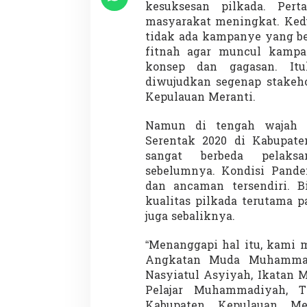
kesuksesan pilkada. Perta
masyarakat meningkat. Kedua
tidak ada kampanye yang be
fitnah agar muncul kampa
Demonstrasi Gen-Z Guncang
Menteri Nusron: 
konsep dan gagasan. Itu
Nepal, PM Mundur Mendadak
Cegah Konflik da
diwujudkan segenap stakeho
Setelah Gedung Parlemen Dibakar
Penataan Ruang
Di GLOBAL, SOROTAN
|
12 September 2025
Di NASIONAL, SOROTAN
Kepulauan Meranti.
Namun di tengah wajah p
Serentak 2020 di Kabupate
sangat berbeda pelaksa
sebelumnya. Kondisi Pande
dan ancaman tersendiri. 
kualitas pilkada terutama p
juga sebaliknya.
“Menanggapi hal itu, kami 
Angkatan Muda Muhamma
Nasyiatul Asyiyah, Ikatan
Pelajar Muhammadiyah, T
Kabupaten Kepulauan Me