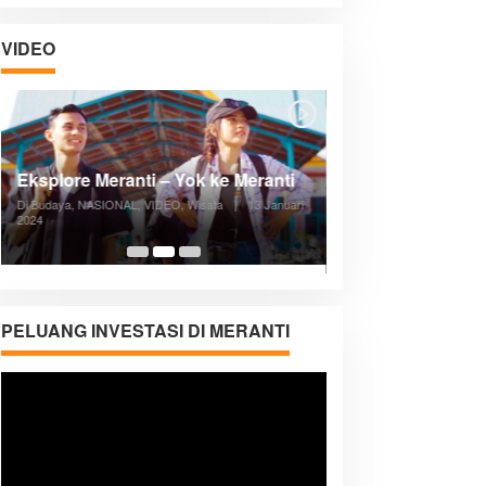
VIDEO
Posyandu Melayani Semua Siklus
Hidup
Di ADVERTORIAL, Kesehatan, VIDEO
|
27
Desember 2023
05:08
PELUANG INVESTASI DI MERANTI
Pemutar
Video