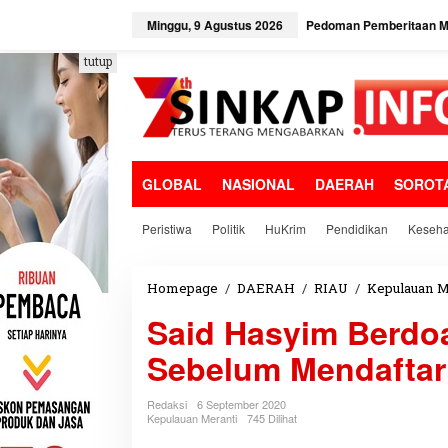
L
e
Minggu, 9 Agustus 2026
Pedoman Pemberitaan Me
w
a
tutup
t
i
k
e
k
o
GLOBAL
NASIONAL
DAERAH
SOROT
n
t
e
Peristiwa
Politik
HuKrim
Pendidikan
Keseha
n
Homepage
/
DAERAH
/
RIAU
/
Kepulauan M
Said Hasyim Berdo
Sebelum Mendaftar
Redaksi
6 September 2020
Kepulauan Meranti
745 Dilihat