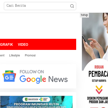
tutup
OGRAFIK
VIDEO
ment
Lifestyle
Promosi