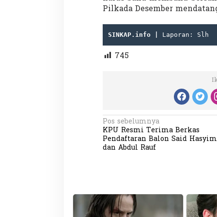
Pilkada Desember mendatang
SINKAP.info | 
Laporan: Slh
745
Partisipasi Pemu
I
Pelayanan Sukarel
Diadakan di Nanji
Di GLOBAL, VIDEO
|
18 
N
Pos sebelumnya
KPU Resmi Terima Berkas
a
Pendaftaran Balon Said Hasyim
v
dan Abdul Rauf
i
g
a
s