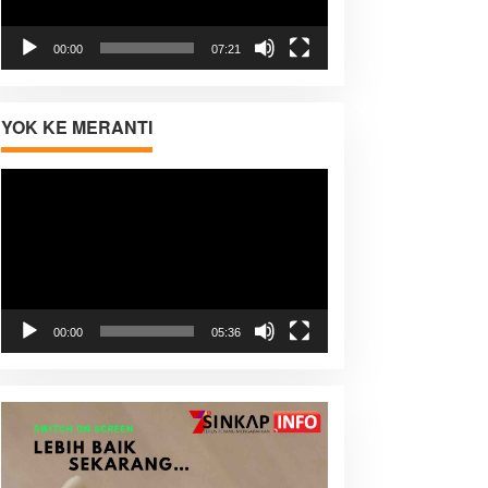
00:00
07:21
YOK KE MERANTI
Pemutar
Video
00:00
05:36